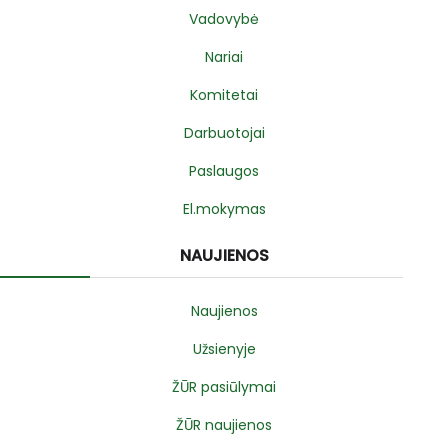
Vadovybė
Nariai
Komitetai
Darbuotojai
Paslaugos
El.mokymas
NAUJIENOS
Naujienos
Užsienyje
ŽŪR pasiūlymai
ŽŪR naujienos