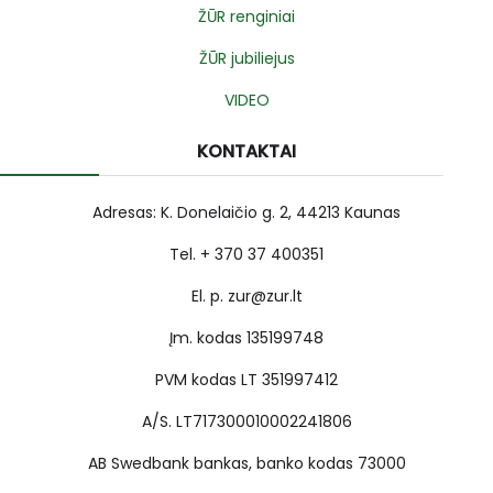
ŽŪR renginiai
ŽŪR jubiliejus
VIDEO
KONTAKTAI
Adresas: K. Donelaičio g. 2, 44213 Kaunas
Tel. + 370 37 400351
El. p. zur@zur.lt
Įm. kodas 135199748
PVM kodas LT 351997412
A/S. LT717300010002241806
AB Swedbank bankas, banko kodas 73000