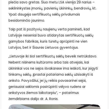
plečia savo gretas. Šiuo metu LSA vienija 29 narius –
sėklininkystės įmonių, pavienių ūkininkų, bendrovių, kt.
Ypač daugėja sertifikuotų sėklų privalumais
besidominčio jaunimo.
Taip pat iš pozityvių naujienų verta paminėti, kad
Latvijoje neseniai buvo atidarytas sertifikuotų sėklų
gamybos fabrikas, kuris turėtų aprūpinti ne vien
Latvijos, bet ir Šiaurės Lietuvos gyventojus.
„Lietuvoje iki šiol sertifikuotų sėklų beveik netrūkdavo.
Nebent nišinėms kultūroms arba tais atvejais, kai
ūkininkai vos ne sėjos išvakarėse ima ieškoti, kur įsigyti
tinkamų sėklų. Įprastai patariama sėklų užsisakyti iš
anksto. Pavyzdžiui, jei jų reikia pavasarinei sėjai,
geriausiai sėklomis pasirūpinti vėlyvo rudens ar
ankstyvos žiemos laikotarpiu“, – patarimus
žemdirbiams dalijo dr. A. Ronis.