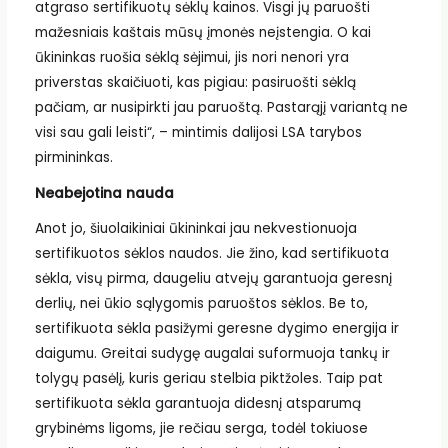
atgraso sertifikuotų sėklų kainos. Visgi jų paruošti
mažesniais kaštais mūsų įmonės neįstengia. O kai
ūkininkas ruošia sėklą sėjimui, jis nori nenori yra
priverstas skaičiuoti, kas pigiau: pasiruošti sėklą
pačiam, ar nusipirkti jau paruoštą. Pastarąjį variantą ne
visi sau gali leisti“, – mintimis dalijosi LSA tarybos
pirmininkas.
Neabejotina nauda
Anot jo, šiuolaikiniai ūkininkai jau nekvestionuoja
sertifikuotos sėklos naudos. Jie žino, kad sertifikuota
sėkla, visų pirma, daugeliu atvejų garantuoja geresnį
derlių, nei ūkio sąlygomis paruoštos sėklos. Be to,
sertifikuota sėkla pasižymi geresne dygimo energija ir
daigumu. Greitai sudygę augalai suformuoja tankų ir
tolygų pasėlį, kuris geriau stelbia piktžoles. Taip pat
sertifikuota sėkla garantuoja didesnį atsparumą
grybinėms ligoms, jie rečiau serga, todėl tokiuose