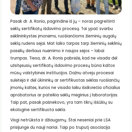
Pasak dr. A. Ronio, pagrindinė iš jų – noras pagreitinti
sėklų sertifikatų išdavimo procesą. Tai ypač svarbu
sėklininkystės įmonėms, ruošiančioms žieminių augalų
sėklą rudens sėjai. Mat laiko tarpas tarp žieminių sėklinių
pasėlių derliaus nuėmimo ir naujos sėjos – labai
trumpas. Tiesa, dr. A. Ronis pabrėžė, kad ne visada dėl
užsitęsusių sertifikatų išdavimo procesų būna kaltos
mūsų valstybinės institucijos. Dažnu atveju procesai
sulėtėja ir dėl ūkininkų ar sertifikuotas sėklas ruošiančių
įmonių kaltės, kurios ne visada laiku išsikviečia oficialius
aprobatorius ar pateikia sėklų mėginius į laboratorijas.
Taip pat, pasak pašnekovo, yra tam tikrų iššūkių su
ekologine sertifikuota sėkla.
Visgi netrūksta ir džiaugsmų. Štai neseniai prie LSA
prisijungė du nauji nariai. Taip po truputį asociacija