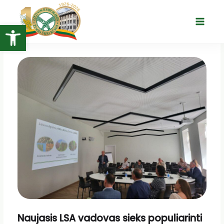
Pereiti
prie
Open toolbar
Main
turinio
Menu
Naujasis LSA vadovas sieks populiarinti