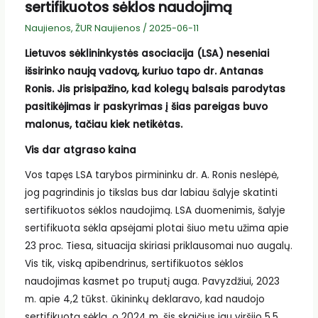
sertifikuotos sėklos naudojimą
Naujienos
,
ŽUR Naujienos
/
2025-06-11
Lietuvos sėklininkystės asociacija (LSA) neseniai
išsirinko naują vadovą, kuriuo tapo dr. Antanas
Ronis. Jis prisipažino, kad kolegų balsais parodytas
pasitikėjimas ir paskyrimas į šias pareigas buvo
malonus, tačiau kiek netikėtas.
Vis dar atgraso kaina
Vos tapęs LSA tarybos pirmininku dr. A. Ronis neslėpė,
jog pagrindinis jo tikslas bus dar labiau šalyje skatinti
sertifikuotos sėklos naudojimą. LSA duomenimis, šalyje
sertifikuota sėkla apsėjami plotai šiuo metu užima apie
23 proc. Tiesa, situacija skiriasi priklausomai nuo augalų.
Vis tik, viską apibendrinus, sertifikuotos sėklos
naudojimas kasmet po truputį auga. Pavyzdžiui, 2023
m. apie 4,2 tūkst. ūkininkų deklaravo, kad naudojo
sertifikuotą sėklą, o 2024 m. šis skaičius jau viršijo 5,5