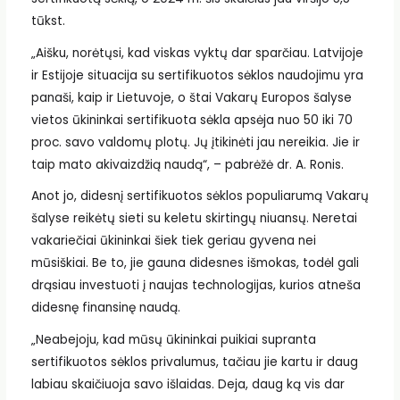
tūkst.
„Aišku, norėtųsi, kad viskas vyktų dar sparčiau. Latvijoje
ir Estijoje situacija su sertifikuotos sėklos naudojimu yra
panaši, kaip ir Lietuvoje, o štai Vakarų Europos šalyse
vietos ūkininkai sertifikuota sėkla apsėja nuo 50 iki 70
proc. savo valdomų plotų. Jų įtikinėti jau nereikia. Jie ir
taip mato akivaizdžią naudą“, – pabrėžė dr. A. Ronis.
Anot jo, didesnį sertifikuotos sėklos populiarumą Vakarų
šalyse reikėtų sieti su keletu skirtingų niuansų. Neretai
vakariečiai ūkininkai šiek tiek geriau gyvena nei
mūsiškiai. Be to, jie gauna didesnes išmokas, todėl gali
drąsiau investuoti į naujas technologijas, kurios atneša
didesnę finansinę naudą.
„Neabejoju, kad mūsų ūkininkai puikiai supranta
sertifikuotos sėklos privalumus, tačiau jie kartu ir daug
labiau skaičiuoja savo išlaidas. Deja, daug ką vis dar