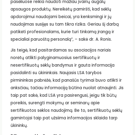
pasėliuose reikia naudoti mažiau įvairių augalų
apsaugos produktų. Nereikėtų pamiršti, kad sėklų
apdorojimui naudojami beicai, yra kenksmingi ir jų
naudojimas susijęs su tam tikra rizika. Geriau šį darbą
patikėti profesionalams, kurie turi tinkamą įrangą ir
specialiai paruoštą personalą“, – sakė dr. A. Ronis.
Jis teigė, kad pasitardamas su asociacijos nariais
norėtų atlikti palyginamuosius sertifikuotų ir
nesertifikuotų sėklų bandymus ir gauta informacija
pasidalinti su ūkininkais. Naujasis LSA tarybos
pirmininkas pabrėžė, kad panašūs tyrimai buvo atlikti ir
anksčiau, tačiau informaciją būtina nuolat atnaujinti. Jis
taip pat sakė, kad LSA yra pasirengusi, jeigu tik būtų
poreikis, surengti mokymų ar seminarų apie
sertifikuotos sėklos naudojimą. Be to, sertifikuotų sėklų
gamintojai taip pat užsiima informacijos sklaida tarp
ūkininkų.