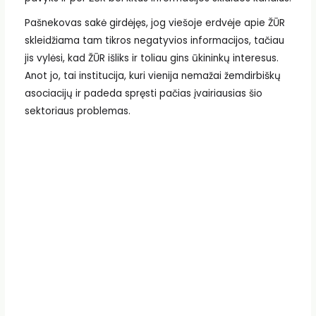
Pašnekovas sakė girdėjęs, jog viešoje erdvėje apie ŽŪR
skleidžiama tam tikros negatyvios informacijos, tačiau
jis vylėsi, kad ŽŪR išliks ir toliau gins ūkininkų interesus.
Anot jo, tai institucija, kuri vienija nemažai žemdirbiškų
asociacijų ir padeda spręsti pačias įvairiausias šio
sektoriaus problemas.