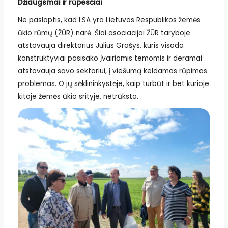
Džiaugsmai ir rūpesčiai
Ne paslaptis, kad LSA yra Lietuvos Respublikos žemės
ūkio rūmų (ŽŪR) narė. Šiai asociacijai ŽŪR taryboje
atstovauja direktorius Julius Grašys, kuris visada
konstruktyviai pasisako įvairiomis temomis ir deramai
atstovauja savo sektoriui, į viešumą keldamas rūpimas
problemas. O jų sėklininkystėje, kaip turbūt ir bet kurioje
kitoje žemės ūkio srityje, netrūksta.