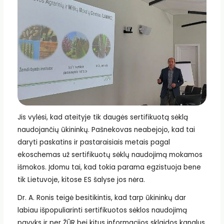
Jis vylėsi, kad ateityje tik daugės sertifikuotą sėklą
naudojančių ūkininkų. Pašnekovas neabejojo, kad tai
daryti paskatins ir pastaraisiais metais pagal
ekoschemas už sertifikuotų sėklų naudojimą mokamos
išmokos. Įdomu tai, kad tokia parama egzistuoja bene
tik Lietuvoje, kitose ES šalyse jos nėra.
Dr. A. Ronis teigė besitikintis, kad tarp ūkininkų dar
labiau išpopuliarinti sertifikuotos sėklos naudojimą
pavyks ir per ŽŪR bei kitus informacijos sklaidos kanalus.