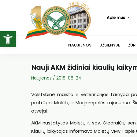
Pereiti
prie
Apie mus
turinio
Open toolbar
NAUJIENOS
UŽSIENYJE
ŽŪR
Nauji AKM židiniai kiaulių laiky
Naujienos
/
2018-08-24
Valstybinė maisto ir veterinarijos tarnyba pr
protrūkiai Molėtų ir Marijampolės rajonuose. Š
atvejai.
AKM nustatytas Molėtų r. sav. Giedraičių sen
Kiaulių laikytojas informavo Molėtų VMVT apie 8