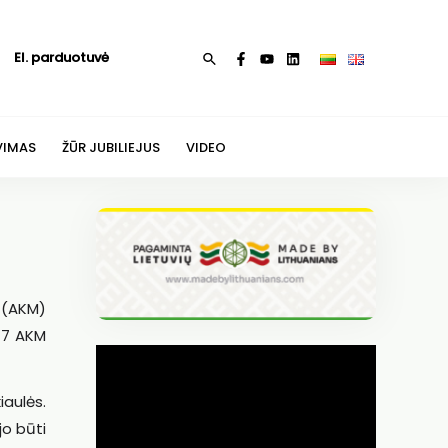
El. parduotuvė
Paieška
VIMAS
ŽŪR JUBILIEJUS
VIDEO
o (AKM)
 47 AKM
aulės.
jo būti