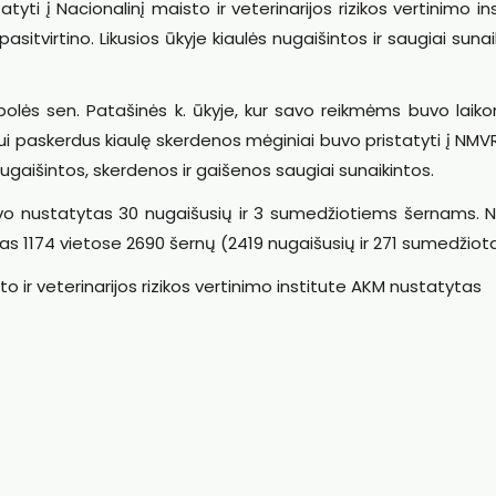
yti į Nacionalinį maisto ir veterinarijos rizikos vertinimo in
sitvirtino. Likusios ūkyje kiaulės nugaišintos ir saugiai sunai
mpolės sen. Patašinės k. ūkyje, kur savo reikmėms buvo laik
jui paskerdus kiaulę skerdenos mėginiai buvo pristatyti į NMVR
 nugaišintos, skerdenos ir gaišenos saugiai sunaikintos.
uvo nustatytas 30 nugaišusių ir 3 sumedžiotiems šernams. N
as 1174 vietose 2690 šernų (2419 nugaišusių ir 271 sumedžiot
o ir veterinarijos rizikos vertinimo institute AKM nustatytas