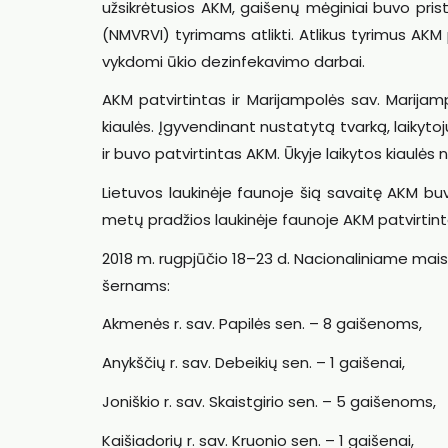
užsikrėtusios AKM, gaišenų mėginiai buvo pristat
(NMVRVI) tyrimams atlikti. Atlikus tyrimus AKM pa
vykdomi ūkio dezinfekavimo darbai.
AKM patvirtintas ir Marijampolės sav. Marija
kiaulės. Įgyvendinant nustatytą tvarką, laikyto
ir buvo patvirtintas AKM. Ūkyje laikytos kiaulės
Lietuvos laukinėje faunoje šią savaitę AKM b
metų pradžios laukinėje faunoje AKM patvirtint
2018 m. rugpjūčio 18–23 d. Nacionaliniame maist
šernams:
Akmenės r. sav. Papilės sen. – 8 gaišenoms,
Anykščių r. sav. Debeikių sen. – 1 gaišenai,
Joniškio r. sav. Skaistgirio sen. – 5 gaišenoms,
Kaišiadorių r. sav. Kruonio sen. – 1 gaišenai,