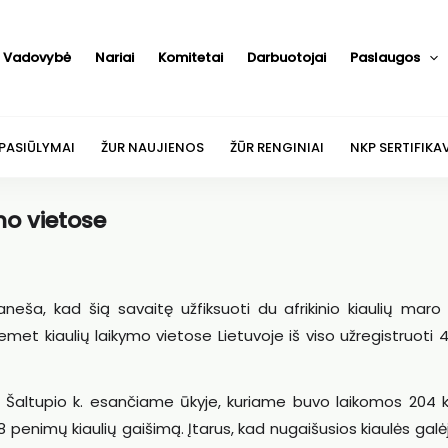
Vadovybė
Nariai
Komitetai
Darbuotojai
Paslaugos
 PASIŪLYMAI
ŽUR NAUJIENOS
ŽŪR RENGINIAI
NKP SERTIFIKA
mo vietose
aneša, kad šią savaitę užfiksuoti du afrikinio kiaulių mar
iemet kiaulių laikymo vietose Lietuvoje iš viso užregistruoti
. Šaltupio k. esančiame ūkyje, kuriame buvo laikomos 204 ki
 penimų kiaulių gaišimą. Įtarus, kad nugaišusios kiaulės galė