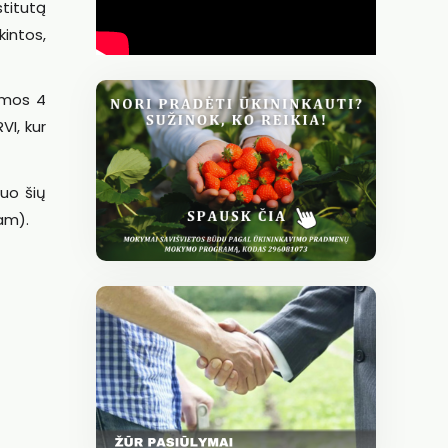
stitutą
kintos,
omos 4
VI, kur
uo šių
am).