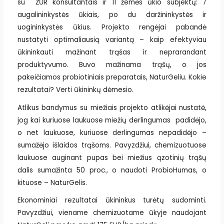
su ŽŪR konsultantais ir 11 žemės ūkio subjektų: 7
augalininkystės ūkiais, po du daržininkystės ir
uogininkystės ūkius. Projekto rengėjai pabandė
nustatyti optimaliausią variantą – kaip efektyviau
ūkininkauti mažinant trąšas ir neprarandant
produktyvumo. Buvo mažinama trąšų, o jos
pakeičiamos probiotiniais preparatais, NaturGeliu. Kokie
rezultatai? Verti ūkininkų dėmesio.
Atlikus bandymus su miežiais projekto atlikėjai nustatė,
jog kai kuriuose laukuose miežių derlingumas padidėjo,
o net laukuose, kuriuose derlingumas nepadidėjo –
sumažėjo išlaidos trąšoms. Pavyzdžiui, chemizuotuose
laukuose auginant pupas bei miežius ązotinių trąšų
dalis sumažinta 50 proc., o naudoti ProbioHumas, o
kituose – NaturGelis.
Ekonominiai rezultatai ūkininkus turėtų sudominti.
Pavyzdžiui, viename chemizuotame ūkyje naudojant