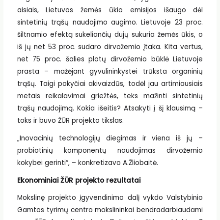
aisiais, Lietuvos žemės ūkio emisijos išaugo dėl
sintetinių trąšų naudojimo augimo. Lietuvoje 23 proc.
šiltnamio efektą sukeliančių dujų sukuria žemės ūkis, o
iš jų net 53 proc. sudaro dirvožemio įtaka. Kita vertus,
net 75 proc. šalies plotų dirvožemio būklė Lietuvoje
prasta – mažėjant gyvulininkystei trūksta organinių
trąšų. Taigi pokyčiai akivaizdūs, todėl jau artimiausiais
metais reikalavimai griežtės, teks mažinti sintetinių
trąšų naudojimą. Kokia išeitis? Atsakyti į šį klausimą –
toks ir buvo ŽŪR projekto tikslas.
„Inovacinių technologijų diegimas ir viena iš jų –
probiotinių komponentų naudojimas dirvožemio
kokybei gerinti“, – konkretizavo A.Žliobaitė.
Ekonominiai ŽŪR projekto rezultatai
Mokslinę projekto įgyvendinimo dalį vykdo Valstybinio
Gamtos tyrimų centro mokslininkai bendradarbiaudami