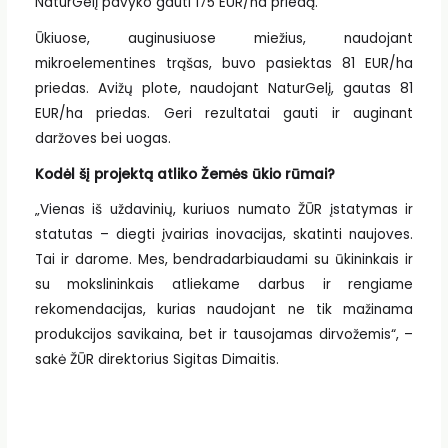
NaturGelį pavyko gauti 175 EUR/ha priedą.
Ūkiuose, auginusiuose miežius, naudojant
mikroelementines trąšas, buvo pasiektas 81 EUR/ha
priedas. Avižų plote, naudojant NaturGelį, gautas 81
EUR/ha priedas. Geri rezultatai gauti ir auginant
daržoves bei uogas.
Kodėl šį projektą atliko Žemės ūkio rūmai?
„Vienas iš uždavinių, kuriuos numato ŽŪR įstatymas ir
statutas – diegti įvairias inovacijas, skatinti naujoves.
Tai ir darome. Mes, bendradarbiaudami su ūkininkais ir
su mokslininkais atliekame darbus ir rengiame
rekomendacijas, kurias naudojant ne tik mažinama
produkcijos savikaina, bet ir tausojamas dirvožemis“, –
sakė ŽŪR direktorius Sigitas Dimaitis.