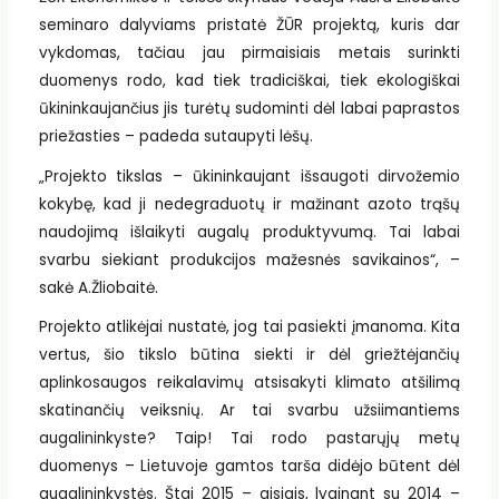
seminaro dalyviams pristatė ŽŪR projektą, kuris dar
vykdomas, tačiau jau pirmaisiais metais surinkti
duomenys rodo, kad tiek tradiciškai, tiek ekologiškai
ūkininkaujančius jis turėtų sudominti dėl labai paprastos
priežasties – padeda sutaupyti lėšų.
„Projekto tikslas – ūkininkaujant išsaugoti dirvožemio
kokybę, kad ji nedegraduotų ir mažinant azoto trąšų
naudojimą išlaikyti augalų produktyvumą. Tai labai
svarbu siekiant produkcijos mažesnės savikainos“, –
sakė A.Žliobaitė.
Projekto atlikėjai nustatė, jog tai pasiekti įmanoma. Kita
vertus, šio tikslo būtina siekti ir dėl griežtėjančių
aplinkosaugos reikalavimų atsisakyti klimato atšilimą
skatinančių veiksnių. Ar tai svarbu užsiimantiems
augalininkyste? Taip! Tai rodo pastarųjų metų
duomenys – Lietuvoje gamtos tarša didėjo būtent dėl
augalininkystės. Štai 2015 – aisiais, lyginant su 2014 –