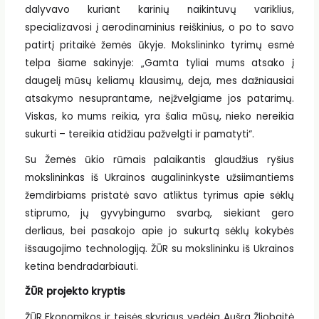
dalyvavo kuriant karinių naikintuvų variklius,
specializavosi į aerodinaminius reiškinius, o po to savo
patirtį pritaikė žemės ūkyje. Mokslininko tyrimų esmė
telpa šiame sakinyje: „Gamta tyliai mums atsako į
daugelį mūsų keliamų klausimų, deja, mes dažniausiai
atsakymo nesuprantame, neįžvelgiame jos patarimų.
Viskas, ko mums reikia, yra šalia mūsų, nieko nereikia
sukurti – tereikia atidžiau pažvelgti ir pamatyti“.
Su Žemės ūkio rūmais palaikantis glaudžius ryšius
mokslininkas iš Ukrainos augalininkyste užsiimantiems
žemdirbiams pristatė savo atliktus tyrimus apie sėklų
stiprumo, jų gyvybingumo svarbą, siekiant gero
derliaus, bei pasakojo apie jo sukurtą sėklų kokybės
išsaugojimo technologiją. ŽŪR su mokslininku iš Ukrainos
ketina bendradarbiauti.
ŽŪR projekto kryptis
ŽŪR Ekonomikos ir teisės skyriaus vedėja Aušra Žliobaitė