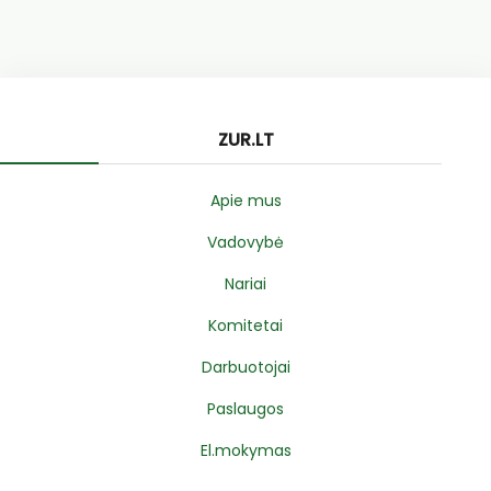
ZUR.LT
Apie mus
Vadovybė
Nariai
Komitetai
Darbuotojai
Paslaugos
El.mokymas