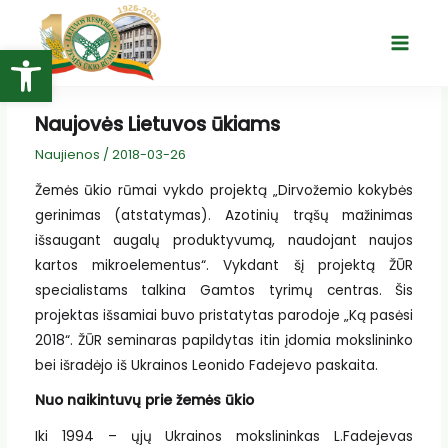
Pereiti
prie
Open toolbar
Main
turinio
Menu
Naujovės Lietuvos ūkiams
Naujienos
/
2018-03-26
Žemės ūkio rūmai vykdo projektą „Dirvožemio kokybės
gerinimas (atstatymas). Azotinių trąšų mažinimas
išsaugant augalų produktyvumą, naudojant naujos
kartos mikroelementus“. Vykdant šį projektą ŽŪR
specialistams talkina Gamtos tyrimų centras. Šis
projektas išsamiai buvo pristatytas parodoje „Ką pasėsi
2018“. ŽŪR seminaras papildytas itin įdomia mokslininko
bei išradėjo iš Ukrainos Leonido Fadejevo paskaita.
Nuo naikintuvų prie žemės ūkio
Iki 1994 – ųjų Ukrainos mokslininkas L.Fadejevas