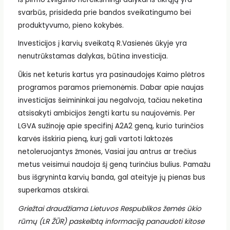
svarbūs, prisideda prie bandos sveikatingumo bei
produktyvumo, pieno kokybės.
Investicijos į karvių sveikatą R.Vasienės ūkyje yra
nenutrūkstamas dalykas, būtina investicija.
Ūkis net keturis kartus yra pasinaudojęs Kaimo plėtros
programos paramos priemonėmis. Dabar apie naujas
investicijas šeimininkai jau negalvoja, tačiau neketina
atsisakyti ambicijos žengti kartu su naujovėmis. Per
LGVA sužinoję apie specifinį A2A2 geną, kurio turinčios
karvės išskiria pieną, kurį gali vartoti laktozės
netoleruojantys žmonės, Vasiai jau antrus ar trečius
metus veisimui naudoja šį geną turinčius bulius. Pamažu
bus išgryninta karvių banda, gal ateityje jų pienas bus
superkamas atskirai.
Griežtai draudžiama Lietuvos Respublikos žemės ūkio
rūmų (LR ŽŪR) paskelbtą informaciją panaudoti kitose