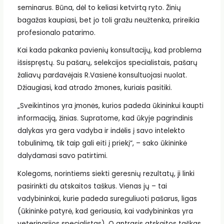
seminarus. Būna, dėl to keliasi ketvirtą ryto. Žinių
bagažas kaupiasi, bet jo toli gražu neužtenka, prireikia
profesionalo patarimo.
Kai kada pakanka pavienių konsultacijų, kad problema
išsispręstų. Su pašarų, selekcijos specialistais, pašarų
žaliavų pardavėjais R.Vasienė konsultuojasi nuolat.
Džiaugiasi, kad atrado žmones, kuriais pasitiki.
„Sveikintinos yra įmonės, kurios padeda ūkininkui kaupti
informaciją, žinias. Supratome, kad ūkyje pagrindinis
dalykas yra gera vadyba ir indėlis į savo intelekto
tobulinimą, tik taip gali eiti į priekį“, – sako ūkininkė
dalydamasi savo patirtimi.
Kolegoms, norintiems siekti geresnių rezultatų, ji linki
pasirinkti du atskaitos taškus. Vienas jų – tai
vadybininkai, kurie padeda sureguliuoti pašarus, ligas
(ūkininkė patyrė, kad geriausia, kai vadybininkas yra
veterinarijos specialistas). O antrasis atskaitos taškas