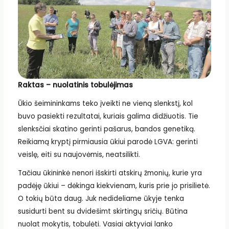
Raktas – nuolatinis tobulėjimas
Ūkio šeimininkams teko įveikti ne vieną slenkstį, kol
buvo pasiekti rezultatai, kuriais galima didžiuotis. Tie
slenksčiai skatino gerinti pašarus, bandos genetiką.
Reikiamą kryptį pirmiausia ūkiui parodė LGVA: gerinti
veislę, eiti su naujovėmis, neatsilikti.
Tačiau ūkininkė nenori išskirti atskirų žmonių, kurie yra
padėję ūkiui – dėkinga kiekvienam, kuris prie jo prisilietė.
O tokių būta daug. Juk nedideliame ūkyje tenka
susidurti bent su dvidešimt skirtingų sričių. Būtina
nuolat mokytis, tobulėti. Vasiai aktyviai lanko