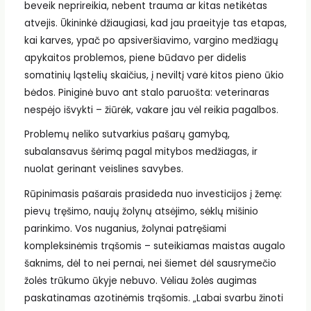
beveik neprireikia, nebent trauma ar kitas netikėtas
atvejis. Ūkininkė džiaugiasi, kad jau praeityje tas etapas,
kai karves, ypač po apsiveršiavimo, vargino medžiagų
apykaitos problemos, piene būdavo per didelis
somatinių ląstelių skaičius, į neviltį varė kitos pieno ūkio
bėdos. Piniginė buvo ant stalo paruošta: veterinaras
nespėjo išvykti – žiūrėk, vakare jau vėl reikia pagalbos.
Problemų neliko sutvarkius pašarų gamybą,
subalansavus šėrimą pagal mitybos medžiagas, ir
nuolat gerinant veislines savybes.
Rūpinimasis pašarais prasideda nuo investicijos į žemę:
pievų tręšimo, naujų žolynų atsėjimo, sėklų mišinio
parinkimo. Vos nuganius, žolynai patręšiami
kompleksinėmis trąšomis – suteikiamas maistas augalo
šaknims, dėl to nei pernai, nei šiemet dėl sausrymečio
žolės trūkumo ūkyje nebuvo. Vėliau žolės augimas
paskatinamas azotinėmis trąšomis. „Labai svarbu žinoti