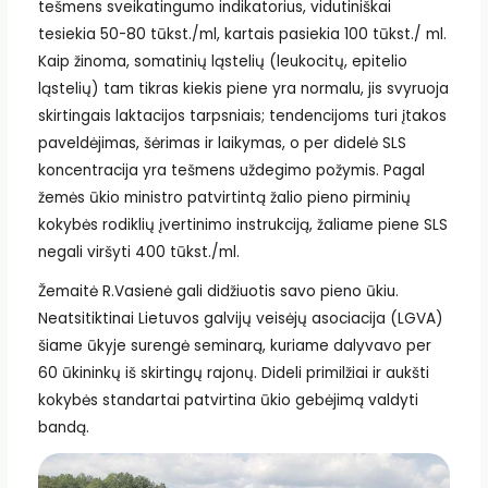
tešmens sveikatingumo indikatorius, vidutiniškai
tesiekia 50-80 tūkst./ml, kartais pasiekia 100 tūkst./ ml.
Kaip žinoma, somatinių ląstelių (leukocitų, epitelio
ląstelių) tam tikras kiekis piene yra normalu, jis svyruoja
skirtingais laktacijos tarpsniais; tendencijoms turi įtakos
paveldėjimas, šėrimas ir laikymas, o per didelė SLS
koncentracija yra tešmens uždegimo požymis. Pagal
žemės ūkio ministro patvirtintą žalio pieno pirminių
kokybės rodiklių įvertinimo instrukciją, žaliame piene SLS
negali viršyti 400 tūkst./ml.
Žemaitė R.Vasienė gali didžiuotis savo pieno ūkiu.
Neatsitiktinai Lietuvos galvijų veisėjų asociacija (LGVA)
šiame ūkyje surengė seminarą, kuriame dalyvavo per
60 ūkininkų iš skirtingų rajonų. Dideli primilžiai ir aukšti
kokybės standartai patvirtina ūkio gebėjimą valdyti
bandą.