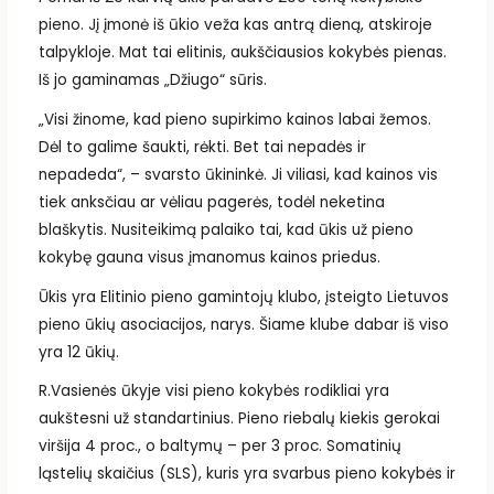
pieno. Jį įmonė iš ūkio veža kas antrą dieną, atskiroje
talpykloje. Mat tai elitinis, aukščiausios kokybės pienas.
Iš jo gaminamas „Džiugo“ sūris.
„Visi žinome, kad pieno supirkimo kainos labai žemos.
Dėl to galime šaukti, rėkti. Bet tai nepadės ir
nepadeda“, – svarsto ūkininkė. Ji viliasi, kad kainos vis
tiek anksčiau ar vėliau pagerės, todėl neketina
blaškytis. Nusiteikimą palaiko tai, kad ūkis už pieno
kokybę gauna visus įmanomus kainos priedus.
Ūkis yra Elitinio pieno gamintojų klubo, įsteigto Lietuvos
pieno ūkių asociacijos, narys. Šiame klube dabar iš viso
yra 12 ūkių.
R.Vasienės ūkyje visi pieno kokybės rodikliai yra
aukštesni už standartinius. Pieno riebalų kiekis gerokai
viršija 4 proc., o baltymų – per 3 proc. Somatinių
ląstelių skaičius (SLS), kuris yra svarbus pieno kokybės ir