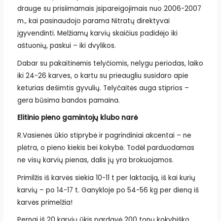
drauge su prisiimamais įsipareigojimais nuo 2006-2007
m., kai pasinaudojo parama Nitratų direktyvai
įgyvendinti. Melžiamų karvių skaičius padidėjo iki
aštuonių, paskui – iki dvylikos.
Dabar su pakaitinėmis telyčiomis, nelygu periodas, laiko
iki 24-26 karves, o kartu su prieaugliu susidaro apie
keturias dešimtis gyvulių. Telyčaitės auga stiprios –
gera būsima bandos pamaina.
Elitinio pieno gamintojų klubo narė
R.Vasienės ūkio stiprybė ir pagrindiniai akcentai – ne
plėtra, o pieno kiekis bei kokybė. Todėl parduodamas
ne visų karvių pienas, dalis jų yra brokuojamos.
Primilžis iš karvės siekia 10-11 t per laktaciją, iš kai kurių
karvių – po 14-17 t. Ganykloje po 54-56 kg per dieną iš
karvės primelžia!
Pernai iš 20 karvių ūkis pardavė 200 tonų kokybiško