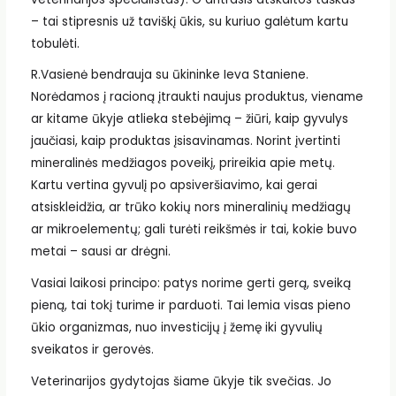
– tai stipresnis už taviškį ūkis, su kuriuo galėtum kartu
tobulėti.
R.Vasienė bendrauja su ūkininke Ieva Staniene.
Norėdamos į racioną įtraukti naujus produktus, viename
ar kitame ūkyje atlieka stebėjimą – žiūri, kaip gyvulys
jaučiasi, kaip produktas įsisavinamas. Norint įvertinti
mineralinės medžiagos poveikį, prireikia apie metų.
Kartu vertina gyvulį po apsiveršiavimo, kai gerai
atsiskleidžia, ar trūko kokių nors mineralinių medžiagų
ar mikroelementų; gali turėti reikšmės ir tai, kokie buvo
metai – sausi ar drėgni.
Vasiai laikosi principo: patys norime gerti gerą, sveiką
pieną, tai tokį turime ir parduoti. Tai lemia visas pieno
ūkio organizmas, nuo investicijų į žemę iki gyvulių
sveikatos ir gerovės.
Veterinarijos gydytojas šiame ūkyje tik svečias. Jo