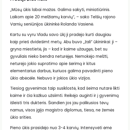
„Mūsų ūkis labai mažas. Galima sakyti, miniatiūrinis.
Laikom apie 20 melžiamų karvių“, – sako Telšių rajono
Varnių seniūnijos ūkininkė Rolanda Vasienė.
Kartu su vyru Vladu savo ūkį ji pradėjo kurti daugiau
kaip prieš dvidešimt metų. Abu buvo „žali“ ūkininkai: ji –
gryna miestietė, jis – kad ir kaime užaugęs, bet su
gyvuliais nieko bendra neturėjęs. Nemokėjo melžti,
neturėjo jokio supratimo apie šėrimą ir kitus
elementarius darbus, kuriuos galima pavadinti pieno
ūkio abėcėle. Nebuvo ir jokios ūkio vizijos.
Tiesiog gyvenimas taip susiklostė, kad šeima nutarė likti
kaime ir čia kažkuo užsiimti. Reikėjo auginti ir į gyvenimą
išleisti tris dukteris. Šiandien jos jau palikusios tėvų
namus, visos įgijo magistro diplomus, tiesa, ne žemės
ūkio srities.
Pieno ūkis prasidėjo nuo 3-4 karvių. Intensyvėti ėmė