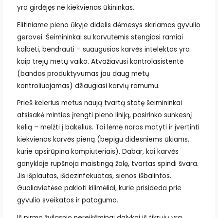
yra girdėjęs ne kiekvienas ūkininkas.
Elitiniame pieno ūkyje didelis dėmesys skiriamas gyvulio
gerovei. Šeimininkai su karvutėmis stengiasi ramiai
kalbėti, bendrauti – suaugusios karvės intelektas yra
kaip trejų metų vaiko. Atvažiavusi kontrolasistentė
(bandos produktyvumas jau daug metų
kontroliuojamas) džiaugiasi karvių ramumu.
Prieš kelerius metus naują tvartą statę šeimininkai
atsisakė minties įrengti pieno liniją, pasirinko sunkesnį
kelią – melžti į bakelius. Tai lėmė noras matyti ir įvertinti
kiekvienos karvės pieną (bepigu didesniems ūkiams,
kurie apsirūpina kompiuteriais). Dabar, kai karvės
ganykloje rupšnoja maistingą žolę, tvartas spindi švara.
Jis išplautas, išdezinfekuotas, sienos išbalintos.
Guoliavietėse pakloti kilimėliai, kurie prisideda prie
gyvulio sveikatos ir patogumo.
Iš pirmo žvilgsnio nereikšmingi dalykai iš tikrųjų yra