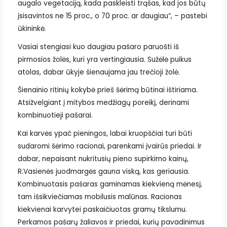
augalo vegetaciją, kada paskleisti trąšas, kad jos būtų
įsisavintos ne 15 proc., o 70 proc. ar daugiau“, – pastebi
ūkininkė.
Vasiai stengiasi kuo daugiau pašaro paruošti iš
pirmosios žolės, kuri yra vertingiausia. Sužėlė puikus
atolas, dabar ūkyje šienaujama jau trečioji žolė.
Šienainio ritinių kokybė prieš šėrimą būtinai ištiriama.
Atsižvelgiant į mitybos medžiagų poreikį, derinami
kombinuotieji pašarai.
Kai karvės ypač pieningos, labai kruopščiai turi būti
sudaromi šėrimo racionai, parenkami įvairūs priedai. Ir
dabar, nepaisant nukritusių pieno supirkimo kainų,
R.Vasienės juodmargės gauna viską, kas geriausia.
Kombinuotasis pašaras gaminamas kiekvieną mėnesį,
tam išsikviečiamas mobilusis malūnas. Racionas
kiekvienai karvytei paskaičiuotas gramų tikslumu.
Perkamos pašarų žaliavos ir priedai, kurių pavadinimus