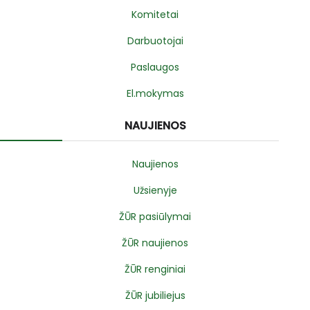
Komitetai
Darbuotojai
Paslaugos
El.mokymas
NAUJIENOS
Naujienos
Užsienyje
ŽŪR pasiūlymai
ŽŪR naujienos
ŽŪR renginiai
ŽŪR jubiliejus