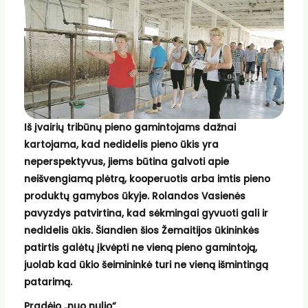
Iš įvairių tribūnų pieno gamintojams dažnai
kartojama, kad nedidelis pieno ūkis yra
neperspektyvus, jiems būtina galvoti apie
neišvengiamą plėtrą, kooperuotis arba imtis pieno
produktų gamybos ūkyje. Rolandos Vasienės
pavyzdys patvirtina, kad sėkmingai gyvuoti gali ir
nedidelis ūkis. Šiandien šios Žemaitijos ūkininkės
patirtis galėtų įkvėpti ne vieną pieno gamintoją,
juolab kad ūkio šeimininkė turi ne vieną išmintingą
patarimą.
Pradėjo „nuo nulio“