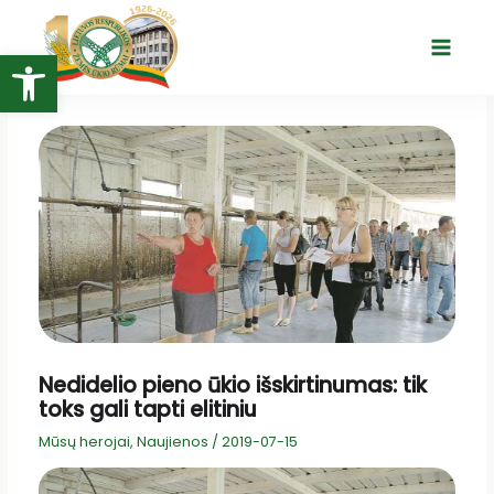
Pereiti
prie
Open toolbar
Main
turinio
Menu
Nedidelio pieno ūkio išskirtinumas: tik
toks gali tapti elitiniu
Mūsų herojai
,
Naujienos
/
2019-07-15