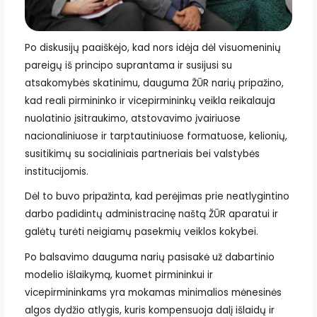
Po diskusijų paaiškėjo, kad nors idėja dėl visuomeninių
pareigų iš principo suprantama ir susijusi su
atsakomybės skatinimu, dauguma ŽŪR narių pripažino,
kad reali pirmininko ir vicepirmininkų veikla reikalauja
nuolatinio įsitraukimo, atstovavimo įvairiuose
nacionaliniuose ir tarptautiniuose formatuose, kelionių,
susitikimų su socialiniais partneriais bei valstybės
institucijomis.
Dėl to buvo pripažinta, kad perėjimas prie neatlygintino
darbo padidintų administracinę naštą ŽŪR aparatui ir
galėtų turėti neigiamų pasekmių veiklos kokybei.
Po balsavimo dauguma narių pasisakė už dabartinio
modelio išlaikymą, kuomet pirmininkui ir
vicepirmininkams yra mokamas minimalios mėnesinės
algos dydžio atlygis, kuris kompensuoja dalį išlaidų ir