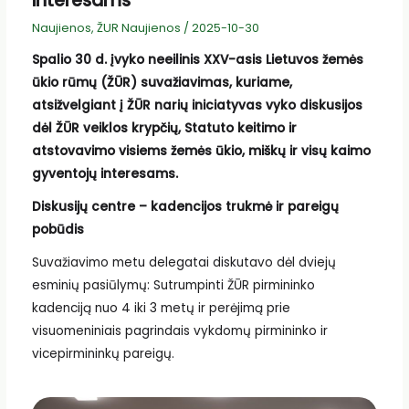
interesams
Naujienos
,
ŽUR Naujienos
/
2025-10-30
Spalio 30 d. įvyko neeilinis XXV-asis Lietuvos žemės
ūkio rūmų (ŽŪR) suvažiavimas, kuriame,
atsižvelgiant į ŽŪR narių iniciatyvas vyko diskusijos
dėl ŽŪR veiklos krypčių, Statuto keitimo ir
atstovavimo visiems žemės ūkio, miškų ir visų kaimo
gyventojų interesams.
Diskusijų centre – kadencijos trukmė ir pareigų
pobūdis
Suvažiavimo metu delegatai diskutavo dėl dviejų
esminių pasiūlymų: Sutrumpinti ŽŪR pirmininko
kadenciją nuo 4 iki 3 metų ir perėjimą prie
visuomeniniais pagrindais vykdomų pirmininko ir
vicepirmininkų pareigų.