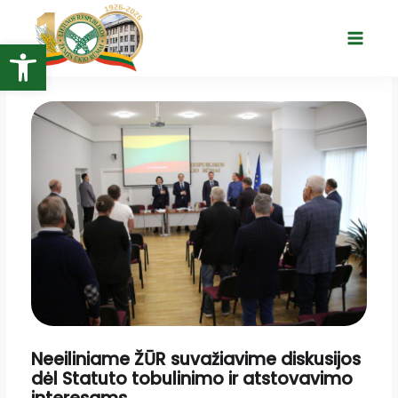
Pereiti
prie
Open toolbar
Main
turinio
Menu
Neeiliniame ŽŪR suvažiavime diskusijos
dėl Statuto tobulinimo ir atstovavimo