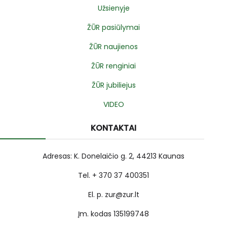
Užsienyje
ŽŪR pasiūlymai
ŽŪR naujienos
ŽŪR renginiai
ŽŪR jubiliejus
VIDEO
KONTAKTAI
Adresas: K. Donelaičio g. 2, 44213 Kaunas
Tel. + 370 37 400351
El. p. zur@zur.lt
Įm. kodas 135199748