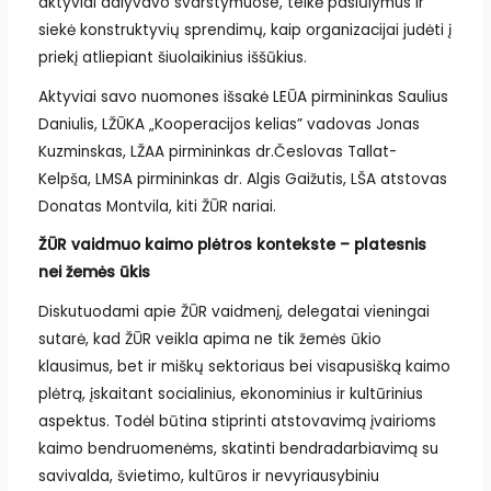
aktyviai dalyvavo svarstymuose, teikė pasiūlymus ir
siekė konstruktyvių sprendimų, kaip organizacijai judėti į
priekį atliepiant šiuolaikinius iššūkius.
Aktyviai savo nuomones išsakė LEŪA pirmininkas Saulius
Daniulis, LŽŪKA „Kooperacijos kelias” vadovas Jonas
Kuzminskas, LŽAA pirmininkas dr.Česlovas Tallat-
Kelpša, LMSA pirmininkas dr. Algis Gaižutis, LŠA atstovas
Donatas Montvila, kiti ŽŪR nariai.
ŽŪR vaidmuo kaimo plėtros kontekste – platesnis
nei žemės ūkis
Diskutuodami apie ŽŪR vaidmenį, delegatai vieningai
sutarė, kad ŽŪR veikla apima ne tik žemės ūkio
klausimus, bet ir miškų sektoriaus bei visapusišką kaimo
plėtrą, įskaitant socialinius, ekonominius ir kultūrinius
aspektus. Todėl būtina stiprinti atstovavimą įvairioms
kaimo bendruomenėms, skatinti bendradarbiavimą su
savivalda, švietimo, kultūros ir nevyriausybiniu