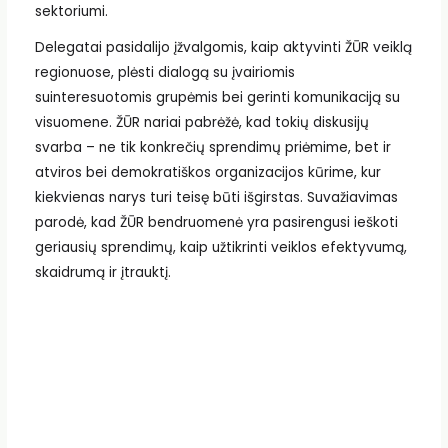
sektoriumi.
Delegatai pasidalijo įžvalgomis, kaip aktyvinti ŽŪR veiklą
regionuose, plėsti dialogą su įvairiomis
suinteresuotomis grupėmis bei gerinti komunikaciją su
visuomene. ŽŪR nariai pabrėžė, kad tokių diskusijų
svarba – ne tik konkrečių sprendimų priėmime, bet ir
atviros bei demokratiškos organizacijos kūrime, kur
kiekvienas narys turi teisę būti išgirstas. Suvažiavimas
parodė, kad ŽŪR bendruomenė yra pasirengusi ieškoti
geriausių sprendimų, kaip užtikrinti veiklos efektyvumą,
skaidrumą ir įtrauktį.