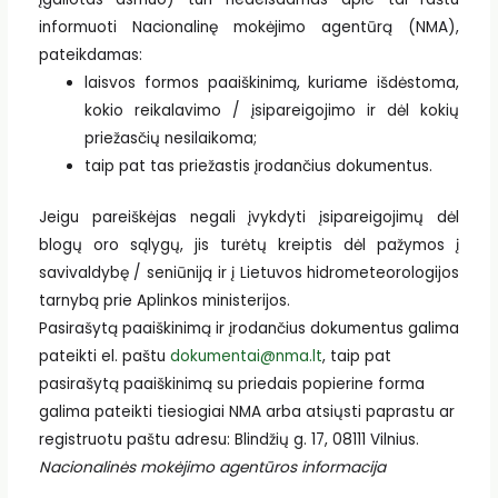
informuoti Nacionalinę mokėjimo agentūrą (NMA),
pateikdamas:
laisvos formos paaiškinimą, kuriame išdėstoma,
kokio reikalavimo / įsipareigojimo ir dėl kokių
priežasčių nesilaikoma;
taip pat tas priežastis įrodančius dokumentus.
Jeigu pareiškėjas negali įvykdyti įsipareigojimų dėl
blogų oro sąlygų, jis turėtų kreiptis dėl pažymos į
savivaldybę / seniūniją ir į Lietuvos hidrometeorologijos
tarnybą prie Aplinkos ministerijos.
Pasirašytą paaiškinimą ir įrodančius dokumentus galima
pateikti el. paštu
dokumentai@nma.lt
, taip pat
pasirašytą paaiškinimą su priedais popierine forma
galima pateikti tiesiogiai NMA arba atsiųsti paprastu ar
registruotu paštu adresu: Blindžių g. 17, 08111 Vilnius.
Nacionalinės mokėjimo agentūros informacija