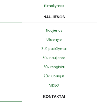
El.mokymas
NAUJIENOS
Naujienos
Užsienyje
ŽŪR pasiūlymai
ŽŪR naujienos
ŽŪR renginiai
ŽŪR jubiliejus
VIDEO
KONTAKTAI