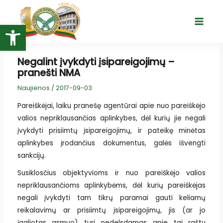
Pereiti
prie
Open toolbar
Main
turinio
Menu
Negalint įvykdyti įsipareigojimų –
pranešti NMA
Naujienos
/
2017-09-03
Pareiškėjai, laiku pranešę agentūrai apie nuo pareiškėjo
valios nepriklausančias aplinkybes, dėl kurių jie negali
įvykdyti prisiimtų įsipareigojimų, ir pateikę minėtas
aplinkybes įrodančius dokumentus, galės išvengti
sankcijų.
Susiklosčius objektyvioms ir nuo pareiškėjo valios
nepriklausančioms aplinkybėms, dėl kurių pareiškėjas
negali įvykdyti tam tikrų paramai gauti keliamų
reikalavimų ar prisiimtų įsipareigojimų, jis (ar jo
įgaliotas asmuo) turi nedelsdamas apie tai raštu