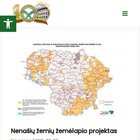
Pereiti
prie
Open toolbar
Main
turinio
Menu
Nenašių žemių žemėlapio projektas