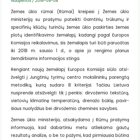
Naujienos
/
2016-09-08
Žemės ūkio rūmai (Rūmai) kreipėsi į Žemės ūkio
ministeriją su prašymu pateikti Gamtinių trūkumų ir
specifinių kliūčių turinčių žemės ūkio paskirties žemės
plotų identifikavimo žemėlapį, kadangi pa­­gal Europos
Komisijos reikalavimus, šis žemėlapis turi būti paruoštas
iki 2018 m. sausio 1 d., o apie jo rengimo planus
žemdirbiams informacijos stinga.
Rengiant naują žemėlapį Eu­ropos Komisija siūlo atsi­
žvelgti į Jungtinių tyrimų cent­­ro mokslininkų parengtą
metodiką, kurią sudaro 8 kriterijai. Tačiau Lietuva
nusprendė atsižvelgti tik į penkis: dirvožemio teks­tūrą,
vietovių klimatinę temperatūrą, drenažo būklę, pavir­
šiaus nuo­lydžius bei dirvožemio che­mines savybes.
Žemės ūkio ministerija, atsakydama į Rūmų prašymą
informuoja, kad dabartiniu metu atliekama gautų
rezultatų analizė, o be to pažymi, kad pirmiausia būtina