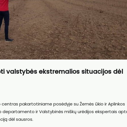
i valstybės ekstremalios situacijos dėl
ymo centras pakartotiniame posėdyje su Žemės ūkio ir Aplinkos
imo departamento ir Valstybinės miškų urėdijos ekspertais apt
ciją dėl sausros.