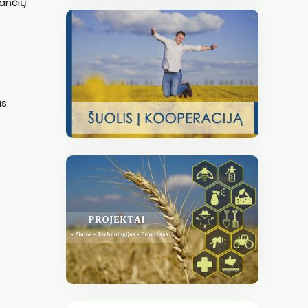
jančių
as