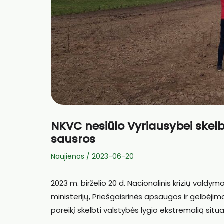
NKVC nesiūlo Vyriausybei skelbt
sausros
Naujienos
/
2023-06-20
2023 m. birželio 20 d. Nacionalinis krizių vald
ministerijų, Priešgaisrinės apsaugos ir gelbėj
poreikį skelbti valstybės lygio ekstremalią situa