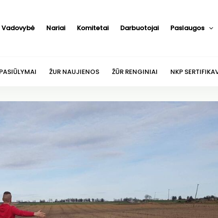
Vadovybė
Nariai
Komitetai
Darbuotojai
Paslaugos
 PASIŪLYMAI
ŽUR NAUJIENOS
ŽŪR RENGINIAI
NKP SERTIFIKA