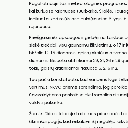
Pagal atnaujintas meteorologines prognozes, s
kai kuriuose rajonuose (Jurbarko, Šilalės, Taur
indikuota, kad miškuose aukščiausias 5 lygis, 
rajonuose.
Priešgaisrinės apsaugos ir gelbėjimo tarybos du
siekė trečdalį visų gaunamų iškvietimų, o 17 ir
birželio 12-15 dienomis, gaisrų skaičius atviro
dienomis fiksuota atitinkamai 29, 31, 26 ir 28 ga
tokių gaisrų atitinkamai fiksuota 6, 2, 5 ir 2.
Tuo pačiu konstatuota, kad vandens lygis telkin
vertimus, NKVC priėmė sprendimą, jog poreikio s
Savivaldybėms paskelbus ekstremalias situacija
valdyti pakanka.
Žemės ūkio sektoriuje taikomos priemonės tai
ūkininkai pagrįs, kad reikalavimų negalėjo laiky