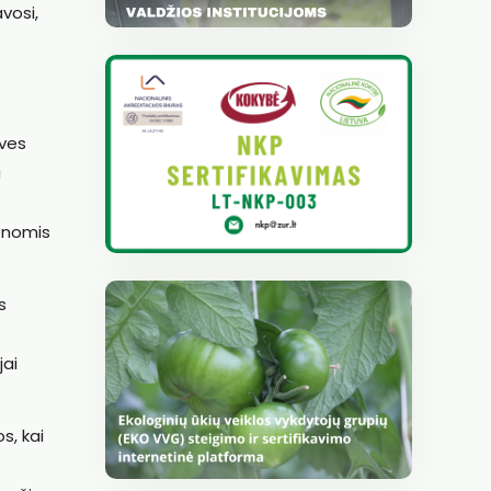
vosi,
oves
u
ienomis
s
jai
s, kai