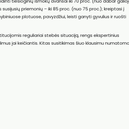
dinti tiesioginių išmokų avansai iki 70 proc. (nuo dabar galio
 susijusių priemonių – iki 85 proc. (nuo 75 proc.); kreiptasi į
niuose plotuose, pavyzdžiui, leisti ganyti gyvulius ir ruošti
itucijomis reguliariai stebės situaciją, rengs ekspertinius
ndimus jai keičiantis. Kitas susitikimas šiuo klausimu numatom