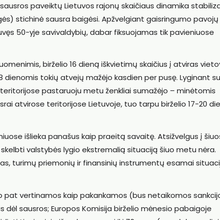
ausros paveiktų Lietuvos rajonų skaičiaus dinamika stabiliza
agės) stichinė sausra baigėsi. Apžvelgiant gaisringumo pavojų
buvęs 50-yje savivaldybių, dabar fiksuojamas tik pavieniuose
omenimis, birželio 16 dieną iškvietimų skaičius į atviras viet
 18 dienomis tokių atvejų mažėjo kasdien per pusę. Lyginant s
se teritorijose pastaruoju metu ženkliai sumažėjo – minėtomis
israi atvirose teritorijose Lietuvoje, tuo tarpu birželio 17-20 d
iuose išlieka panašus kaip praeitą savaitę. Atsižvelgus į šiuo
kelbti valstybės lygio ekstremalią situaciją šiuo metu nėra.
s, turimų priemonių ir finansinių instrumentų esamai situaci
p pat vertinamos kaip pakankamos (bus netaikomos sankcijo
tis dėl sausros; Europos Komisija birželio mėnesio pabaigoje