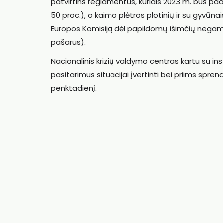
patvirtins reglamentus, kuriais 2023 m. bus padi
50 proc.), o kaimo plėtros plotinių ir su gyvūnais
Europos Komisiją dėl papildomų išimčių negamybi
pašarus).
Nacionalinis krizių valdymo centras kartu su inst
pasitarimus situacijai įvertinti bei priims spre
penktadienį.