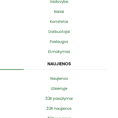
Vadovybė
Nariai
Komitetai
Darbuotojai
Paslaugos
El.mokymas
NAUJIENOS
Naujienos
Užsienyje
ŽŪR pasiūlymai
ŽŪR naujienos