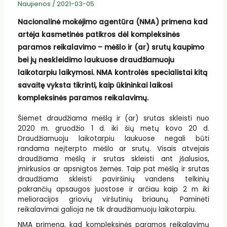
Naujienos
/
2021-03-05
Nacionalinė mokėjimo agentūra (NMA) primena kad
artėja kasmetinės patikros dėl kompleksinės
paramos reikalavimo – mėšlo ir (ar) srutų kaupimo
bei jų neskleidimo laukuose draudžiamuoju
laikotarpiu laikymosi. NMA kontrolės specialistai kitą
savaitę vyksta tikrinti, kaip ūkininkai laikosi
kompleksinės paramos reikalavimų.
Šiemet draudžiama mėšlą ir (ar) srutas skleisti nuo
2020 m. gruodžio 1 d. iki šių metų kovo 20 d.
Draudžiamuoju laikotarpiu laukuose negali būti
randama neįterpto mėšlo ar srutų. Visais atvejais
draudžiama mėšlą ir srutas skleisti ant įšalusios,
įmirkusios ar apsnigtos žemės. Taip pat mėšlą ir srutas
draudžiama skleisti paviršinių vandens telkinių
pakrančių apsaugos juostose ir arčiau kaip 2 m iki
melioracijos griovių viršutinių briaunų. Paminėti
reikalavimai galioja ne tik draudžiamuoju laikotarpiu.
NMA primena, kad kompleksinės paramos reikalavimų