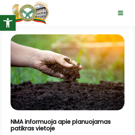
Pereiti
prie
Open toolbar
Main
turinio
Menu
NMA informuoja apie planuojamas
patikras vietoje