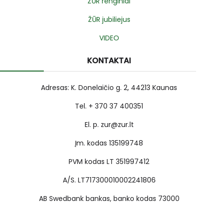
ŽŪR renginiai
ŽŪR jubiliejus
VIDEO
KONTAKTAI
Adresas: K. Donelaičio g. 2, 44213 Kaunas
Tel. + 370 37 400351
El. p. zur@zur.lt
Įm. kodas 135199748
PVM kodas LT 351997412
A/S. LT717300010002241806
AB Swedbank bankas, banko kodas 73000