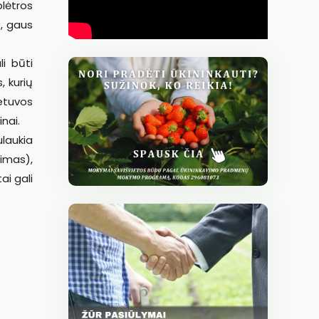
lėtros
, gaus
i būti
, kurių
etuvos
nai.
ulaukia
imas),
ai gali