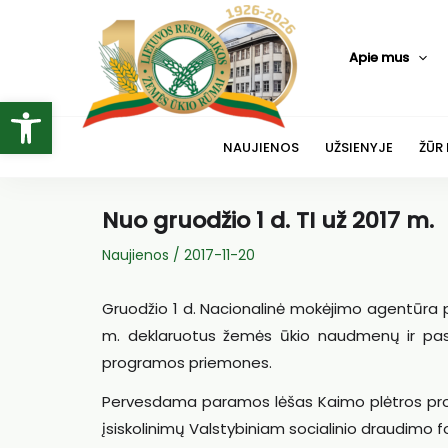
Pereiti
prie
Apie mus
turinio
Open toolbar
NAUJIENOS
UŽSIENYJE
ŽŪR
Nuo gruodžio 1 d. TI už 2017 m.
Naujienos
/
2017-11-20
Gruodžio 1 d. Nacionalinė mokėjimo agentūra pr
m. deklaruotus žemės ūkio naudmenų ir pasė
programos priemones.
Pervesdama paramos lėšas Kaimo plėtros progr
įsiskolinimų Valstybiniam socialinio draudimo f