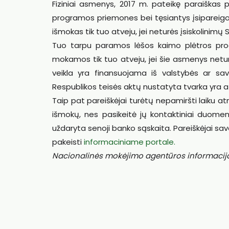
Fiziniai asmenys, 2017 m. pateikę paraiškas 
programos priemones bei tęsiantys įsipareigo
išmokas tik tuo atveju, jei neturės įsiskolinimų 
Tuo tarpu paramos lėšos kaimo plėtros pro
mokamos tik tuo atveju, jei šie asmenys neturi
veikla yra finansuojama iš valstybės ar sav
Respublikos teisės aktų nustatyta tvarka yra 
Taip pat pareiškėjai turėtų nepamiršti laiku a
išmokų, nes pasikeitė jų kontaktiniai duome
uždaryta senoji banko sąskaita. Pareiškėjai sav
pakeisti
informaciniame portale.
Nacionalinės mokėjimo agentūros informaci