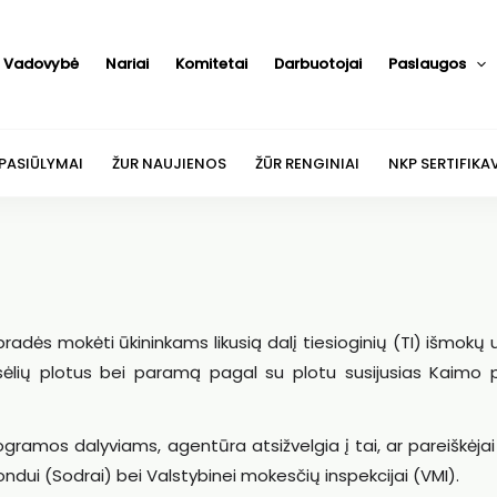
Vadovybė
Nariai
Komitetai
Darbuotojai
Paslaugos
 PASIŪLYMAI
ŽUR NAUJIENOS
ŽŪR RENGINIAI
NKP SERTIFIKA
adės mokėti ūkininkams likusią dalį tiesioginių (TI) išmokų 
lių plotus bei paramą pagal su plotu susijusias Kaimo p
amos dalyviams, agentūra atsižvelgia į tai, ar pareiškėjai 
ondui (Sodrai) bei Valstybinei mokesčių inspekcijai (VMI).