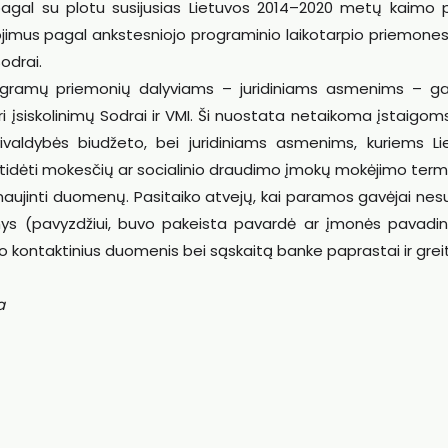
pagal su plotu susijusias Lietuvos 2014–2020 metų kaimo p
jimus pagal ankstesniojo programinio laikotarpio priemones
Sodrai.
gramų priemonių dalyviams – juridiniams asmenims – gal
 įsiskolinimų Sodrai ir VMI. Ši nuostata netaikoma įstaigoms
ivaldybės biudžeto, bei juridiniams asmenims, kuriems Li
atidėti mokesčių ar socialinio draudimo įmokų mokėjimo termi
tnaujinti duomenų. Pasitaiko atvejų, kai paramos gavėjai nes
nys (pavyzdžiui, buvo pakeista pavardė ar įmonės pavadin
o kontaktinius duomenis bei sąskaitą banke paprastai ir greit
ja