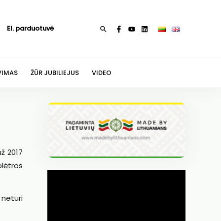
El. parduotuvė
Paieška
VIMAS
ŽŪR JUBILIEJUS
VIDEO
už 2017
lėtros
neturi