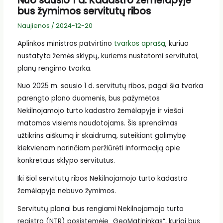
Nuo sausio 1 d. Kadastro žemėlapyje
bus žymimos servitutų ribos
Naujienos
/
2024-12-20
Aplinkos ministras patvirtino
tvarkos aprašą
, kuriuo
nustatyta žemės sklypų, kuriems nustatomi servitutai,
planų rengimo tvarka.
Nuo 2025 m. sausio 1 d. servitutų ribos, pagal šia tvarka
parengto plano duomenis, bus pažymėtos
Nekilnojamojo turto kadastro žemėlapyje ir viešai
matomos visiems naudotojams. Šis sprendimas
užtikrins aiškumą ir skaidrumą, suteikiant galimybę
kiekvienam norinčiam peržiūrėti informaciją apie
konkretaus sklypo servitutus.
Iki šiol servitutų ribos Nekilnojamojo turto kadastro
žemėlapyje nebuvo žymimos.
Servitutų planai bus rengiami Nekilnojamojo turto
registro (NTR) posistemėje „GeoMatininkas“, kuriai bus