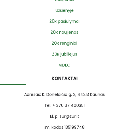
Užsienyje
ŽŪR pasiūlymai
ŽŪR naujienos
ŽŪR renginiai
ŽŪR jubiliejus
VIDEO
KONTAKTAI
Adresas: K. Donelaičio g. 2, 44213 Kaunas
Tel. + 370 37 400351
El. p. zur@zur.lt
Įm. kodas 135199748