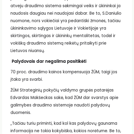
atveju draudimo sistema sėkmingai veiks ir ūkininkai ja
naudosis daugiau nei naudojasi dabar. Be to, S.Daniulio
nuomone, nors vokiečiai yra pedantiški žmonės, tačiau
ūkininkavimo sąlygos Lietuvoje ir Vokietijoje yra
skirtingos, skirtingas ir ūkininkų mentalitetas, todėl ir
vokišką draudimo sistemą reikėtų pritaikyti prie
Lietuvos niuansų.
Palydovais dar negalima pasitikėti
70 proc. draudimo kainos kompensuoja ŽŪM, taigi jos
įtaka yra svarbi.
ŽŪM Strateginių pokyčių valdymo grupės patarėjas
Edvardas Makšeckas sakė, kad ŽŪM dar svarstys apie
galimybes draudimo sistemoje naudoti palydovų
duomenis.
„Tačiau turiu priminti, kad kol kas palydovų gaunama
informacija ne tokia kokybiška, kokios norėtume. Be to,