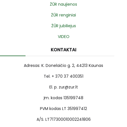
ŽŪR naujienos
ŽŪR renginiai
ŽŪR jubiliejus
VIDEO
KONTAKTAI
Adresas: K. Donelaičio g. 2, 44213 Kaunas
Tel. + 370 37 400351
El. p. zur@zur.lt
Įm. kodas 135199748
PVM kodas LT 351997412
A/S. LT717300010002241806