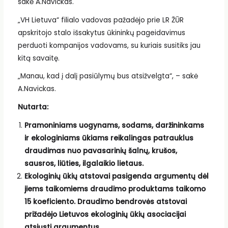
sakė A.Navickas.
„VH Lietuva“ filialo vadovas pažadėjo prie LR ŽŪR
apskritojo stalo išsakytus ūkininkų pageidavimus
perduoti kompanijos vadovams, su kuriais susitiks jau
kitą savaitę.
„Manau, kad į dalį pasiūlymų bus atsižvelgta“, – sakė
A.Navickas.
Nutarta:
Pramoniniams uogynams, sodams, daržininkams
ir ekologiniams ūkiams reikalingas patrauklus
draudimas nuo pavasarinių šalnų, krušos,
sausros, liūties, ilgalaikio lietaus.
Ekologinių ūkių atstovai pasigenda argumentų dėl
jiems taikomiems draudimo produktams taikomo
15 koeficiento. Draudimo bendrovės atstovai
prižadėjo Lietuvos ekologinių ūkių asociacijai
atsiųsti argumentus.