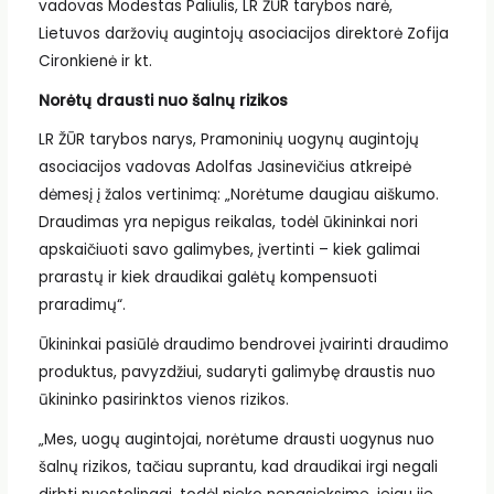
vadovas Modestas Paliulis, LR ŽŪR tarybos narė,
Lietuvos daržovių augintojų asociacijos direktorė Zofija
Cironkienė ir kt.
Norėtų drausti nuo šalnų rizikos
LR ŽŪR tarybos narys, Pramoninių uogynų augintojų
asociacijos vadovas Adolfas Jasinevičius atkreipė
dėmesį į žalos vertinimą: „Norėtume daugiau aiškumo.
Draudimas yra nepigus reikalas, todėl ūkininkai nori
apskaičiuoti savo galimybes, įvertinti – kiek galimai
prarastų ir kiek draudikai galėtų kompensuoti
praradimų“.
Ūkininkai pasiūlė draudimo bendrovei įvairinti draudimo
produktus, pavyzdžiui, sudaryti galimybę draustis nuo
ūkininko pasirinktos vienos rizikos.
„Mes, uogų augintojai, norėtume drausti uogynus nuo
šalnų rizikos, tačiau suprantu, kad draudikai irgi negali