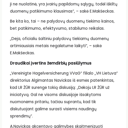
ji ne nuolatinė, yra įvairių papildomų sąlygų, todėl iškiltų
duomenų patikimumo klausimas“, – sakė E.Makšeckas.
Be kita ko, tai – ne palydovų duomenų tiekimo kainos,
bet patikimumo, efektyvumo, stabilumo reikalas.
„Deja, oficialiu šaltiniu palydovų tiekiamų duomenų
artimiausiais metais negalėtume laikyti“, – sakė
E.Makšeckas.
Draudikai įvertins žemdirbių pasiūlymus
„Vereinigte Hagelversicherung VVaG“ filialo „VH Lietuva“
direktorius Algimantas Navickas iš esmės patenkintas,
kad LR ŽŪR surengė tokią diskusiją: „Dėkoju LR ŽŪR už
iniciatyvą. Gal ne visoms diskusijoje išsakytoms
nuomonėms pritariu, tačiau suprantu, kad tik
diskutuojant galime surasti visiems naudingų
sprendimų“.
A.Navickas akcentavo galimybes skaitmenizuoti