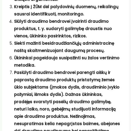
Kreiptis į ŽŪM dėl palydovinių duomenų, reikalingų
sausrai identifikuoti, monitoringo.
Siūlyti draudimo bendrovei įvairinti draudimo
produktus, t. y. sudaryti galimybę draustis nuo
vienos, ūkininko pasirinktos, rizikos.
Siekti mažinti besidraudžiančiųjų administracinę
naštą skaitmenizuojant daugumą procesų.
Ūkininkai pageidauja susipažinti su žalos vertinimo
metodika.
Pasiūlyti draudimo bendrovei parengti aiškų ir
paprastą draudimo produktų pristatymą žemės
ūkio subjektams (įmokos dydis, draudiminio įvykio
požymiai, išmoks dydis). Dažnas ūkininkas,
pradėjęs svarstyti pasėlių draudimo galimybę,
neturi laiko, noro, gebėjimų studijuoti informaciją
apie draudimo produktus. Nežinojimas,
nesupratimas kelia nepagrįstas baimes, abejones