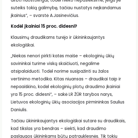
dirbti nuostolingai, todėl nieko nepasieksime, jeigu jie
suteiks tokią galimybę, tačiau nustatys neįkandamus
įkainius“, – svarstė A.Jasinevičius.
Kodėl įkainiai 15 proc. didesni?
Klausimų draudikams turėjo ir ūkininkaujantys
ekologiškai.
„Niekas nenori pirkti katės maiše – ekologinių ūkių
savininkai turime viską skaičiuoti, negalime
atsipalaiduoti. Todėl norime susipažinti su žalos
vertinimo metodika. Kitas niuansas – draudikai taip ir
nepaaiškino, kodėl ekologinių plotų draudimo įkainiai
yra 15 proc. didesni“, – sakė LR ŽŪR tarybos narys,
Lietuvos ekologinių ūkių asociacijos pirmininkas Saulius
Daniulis.
Tačiau ūkininkaujantys ekologiškai sutarė su draudikais,
kad tikslas yra bendras – siekti, kad draudimo
paslaugos ūkininkams būtų patrauklesnės. Tik tokiu