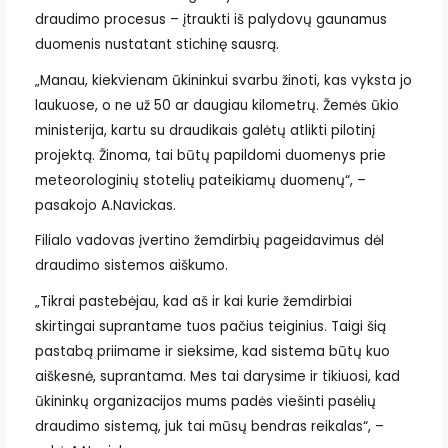
draudimo procesus – įtraukti iš palydovų gaunamus
duomenis nustatant stichinę sausrą.
„Manau, kiekvienam ūkininkui svarbu žinoti, kas vyksta jo
laukuose, o ne už 50 ar daugiau kilometrų. Žemės ūkio
ministerija, kartu su draudikais galėtų atlikti pilotinį
projektą. Žinoma, tai būtų papildomi duomenys prie
meteorologinių stotelių pateikiamų duomenų“, –
pasakojo A.Navickas.
Filialo vadovas įvertino žemdirbių pageidavimus dėl
draudimo sistemos aiškumo.
„Tikrai pastebėjau, kad aš ir kai kurie žemdirbiai
skirtingai suprantame tuos pačius teiginius. Taigi šią
pastabą priimame ir sieksime, kad sistema būtų kuo
aiškesnė, suprantama. Mes tai darysime ir tikiuosi, kad
ūkininkų organizacijos mums padės viešinti pasėlių
draudimo sistemą, juk tai mūsų bendras reikalas“, –