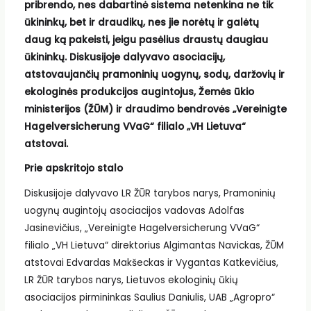
pribrendo, nes dabartinė sistema netenkina ne tik
ūkininkų, bet ir draudikų, nes jie norėtų ir galėtų
daug ką pakeisti, jeigu pasėlius draustų daugiau
ūkininkų.
Diskusijoje dalyvavo asociacijų,
atstovaujančių pramoninių uogynų, sodų, daržovių ir
ekologinės produkcijos augintojus, Žemės ūkio
ministerijos (ŽŪM) ir draudimo bendrovės „Vereinigte
Hagelversicherung VVaG“ filialo „VH Lietuva“
atstovai.
Prie apskritojo stalo
Diskusijoje dalyvavo LR ŽŪR tarybos narys, Pramoninių
uogynų augintojų asociacijos vadovas Adolfas
Jasinevičius, „Vereinigte Hagelversicherung VVaG“
filialo „VH Lietuva“ direktorius Algimantas Navickas, ŽŪM
atstovai Edvardas Makšeckas ir Vygantas Katkevičius,
LR ŽŪR tarybos narys, Lietuvos ekologinių ūkių
asociacijos pirmininkas Saulius Daniulis, UAB „Agropro“