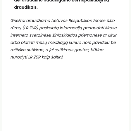
dėl draudimo naudingumo bei nepasitikėjimą
draudikais.
Griežtai draudžiama Lietuvos Respublikos žemės ūkio
rūmų (LR ŽŪR) paskelbtą informaciją panaudoti kitose
interneto svetainėse, žiniasklaidos priemonėse ar kitur
arba platinti mūsų medžiagą kuriuo nors pavidalu be
raštiško sutikimo, o jei sutikimas gautas, būtina
nurodyti LR ŽŪR kaip šaltinį.