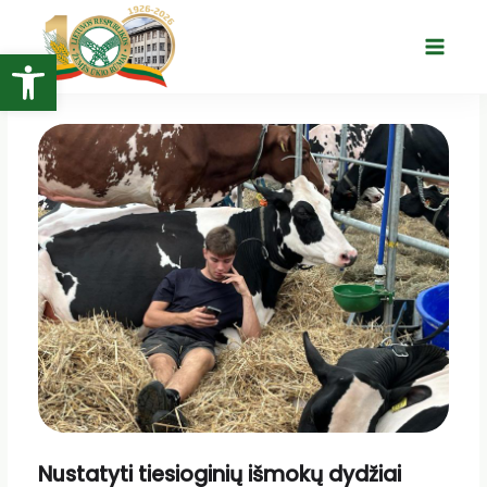
Pereiti
prie
Open toolbar
Main
turinio
Menu
Nustatyti tiesioginių išmokų dydžiai