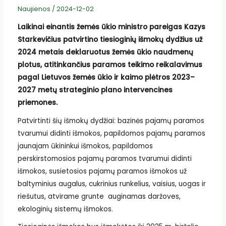
Naujienos
/
2024-12-02
Laikinai einantis žemės ūkio ministro pareigas Kazys
Starkevičius patvirtino tiesioginių išmokų dydžius už
2024 metais deklaruotus žemės ūkio naudmenų
plotus, atitinkančius paramos teikimo reikalavimus
pagal Lietuvos žemės ūkio ir kaimo plėtros 2023–
2027 metų strateginio plano intervencines
priemones.
Patvirtinti šių išmokų dydžiai: bazinės pajamų paramos
tvarumui didinti išmokos, papildomos pajamų paramos
jaunajam ūkininkui išmokos, papildomos
perskirstomosios pajamų paramos tvarumui didinti
išmokos, susietosios pajamų paramos išmokos už
baltyminius augalus, cukrinius runkelius, vaisius, uogas ir
riešutus, atvirame grunte auginamas daržoves,
ekologinių sistemų išmokos.