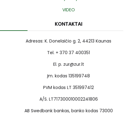
VIDEO
KONTAKTAI
Adresas: K. Donelaičio g. 2, 44213 Kaunas
Tel. + 370 37 400351
El. p. zur@zur.lt
Įm. kodas 135199748
PVM kodas LT 351997412
A/S. LT717300010002241806
AB Swedbank bankas, banko kodas 73000