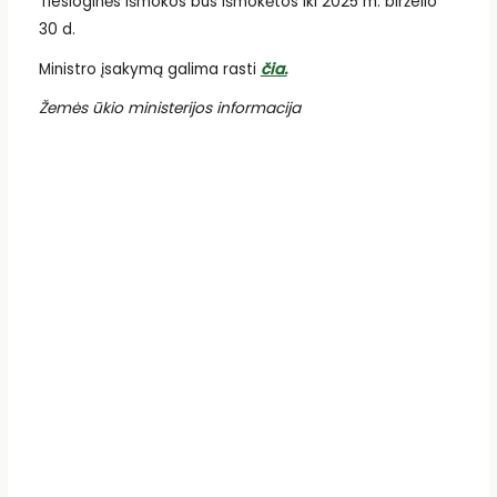
Tiesioginės išmokos bus išmokėtos iki 2025 m. birželio
30 d.
Ministro įsakymą galima rasti
čia.
Žemės ūkio ministerijos informacija