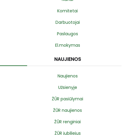
Komitetai
Darbuotojai
Paslaugos
El.mokymas
NAUJIENOS
Naujienos
Užsienyje
ŽŪR pasiūlymai
ŽŪR naujienos
ŽŪR renginiai
ŽŪR jubiliejus