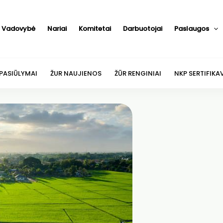
Vadovybė
Nariai
Komitetai
Darbuotojai
Paslaugos
 PASIŪLYMAI
ŽUR NAUJIENOS
ŽŪR RENGINIAI
NKP SERTIFIKA