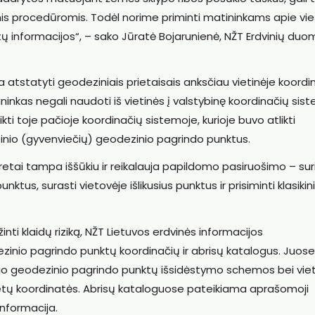
is procedūromis. Todėl norime priminti matininkams apie vi
tų informacijos“, – sako Jūratė Bojarunienė, NŽT Erdvinių du
a atstatyti geodeziniais prietaisais anksčiau vietinėje koordi
inkas negali naudoti iš vietinės į valstybinę koordinačių sis
kti toje pačioje koordinačių sistemoje, kurioje buvo atlikti
ietinio (gyvenviečių) geodezinio pagrindo punktus.
etai tampa iššūkiu ir reikalauja papildomo pasiruošimo – suri
ktus, surasti vietovėje išlikusius punktus ir prisiminti klasikin
ti klaidų riziką, NŽT Lietuvos erdvinės informacijos
ezinio pagrindo punktų koordinačių ir abrisų katalogus. Juose
inio geodezinio pagrindo punktų išsidėstymo schemos bei viet
metų koordinatės. Abrisų kataloguose pateikiama aprašomoji
nformacija.