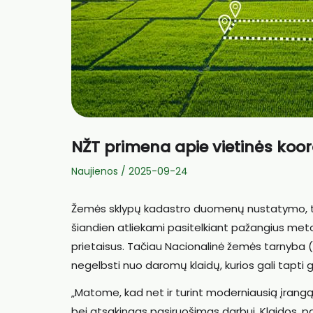
NŽT primena apie vietinės koo
Naujienos
/
2025-09-24
Žemės sklypų kadastro duomenų nustatymo, topo
šiandien atliekami pasitelkiant pažangius meto
prietaisus. Tačiau Nacionalinė žemės tarnyba (N
negelbsti nuo daromų klaidų, kurios gali tapti 
„Matome, kad net ir turint moderniausią įrangą,
bei atsakingas pasiruošimas darbui. Klaidos, p