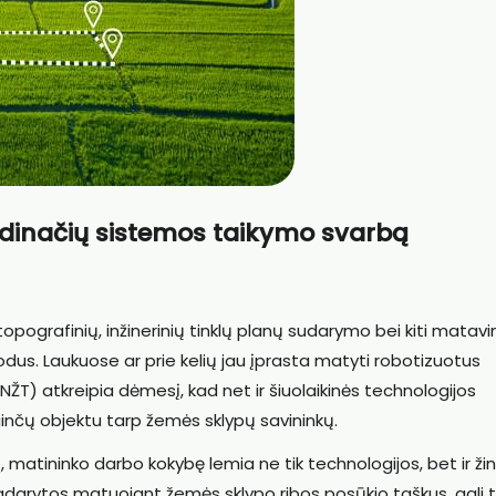
rdinačių sistemos taikymo svarbą
grafinių, inžinerinių tinklų planų sudarymo bei kiti matav
dus. Laukuose ar prie kelių jau įprasta matyti robotizuotus
ŽT) atkreipia dėmesį, kad net ir šiuolaikinės technologijos
ginčų objektu tarp žemės sklypų savininkų.
 matininko darbo kokybę lemia ne tik technologijos, bet ir žin
adarytos matuojant žemės sklypo ribos posūkio taškus, gali 