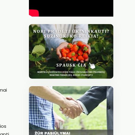
imai
ios
tapti