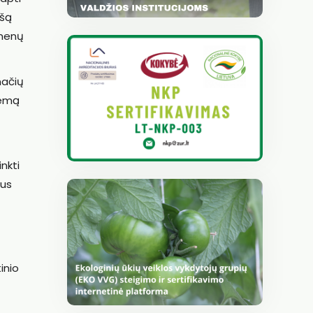
ešą
omenų
načių
temą
nkti
ius
inio