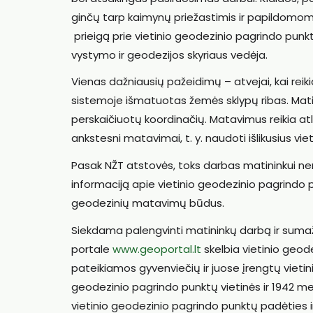
ginčų tarp kaimynų priežastimis ir papildomom
prieigą prie vietinio geodezinio pagrindo punk
vystymo ir geodezijos skyriaus vedėja.
Vienas dažniausių pažeidimų – atvejai, kai reiki
sistemoje išmatuotas žemės sklypų ribas. Matin
perskaičiuotų koordinačių. Matavimus reikia atli
ankstesni matavimai, t. y. naudoti išlikusius v
Pasak NŽT atstovės, toks darbas matininkui ner
informaciją apie vietinio geodezinio pagrindo pun
geodezinių matavimų būdus.
Siekdama palengvinti matininkų darbą ir sumažin
portale
www.geoportal.lt
skelbia vietinio geod
pateikiamos gyvenviečių ir juose įrengtų viet
geodezinio pagrindo punktų vietinės ir 1942 
vietinio geodezinio pagrindo punktų padėties i