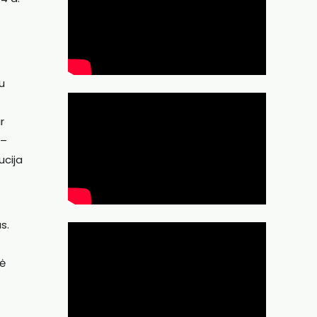
u
r
 –
ucija
s.
bė