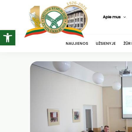
Pereiti
prie
Apie mus
turinio
Open toolbar
NAUJIENOS
UŽSIENYJE
ŽŪR