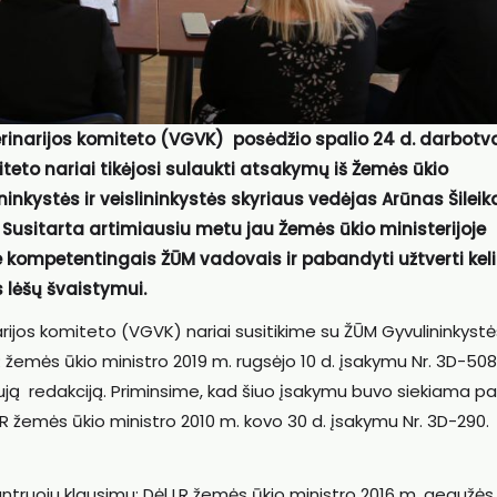
eterinarijos komiteto (VGVK) posėdžio spalio 24 d. darbotv
iteto nariai tikėjosi sulaukti atsakymų iš Žemės ūkio
inkystės ir veislininkystės skyriaus vedėjas Arūnas Šileik
i. Susitarta artimiausiu metu jau Žemės ūkio ministerijoje
je kompetentingais ŽŪM vadovais ir pabandyti užtverti kel
 lėšų švaistymui.
narijos komiteto (VGVK) nariai susitikime su ŽŪM Gyvulininkystės
 LR žemės ūkio ministro 2019 m. rugsėjo 10 d. įsakymu Nr. 3D-508
naują redakciją. Priminsime, kad šiuo įsakymu buvo siekiama pa
 LR žemės ūkio ministro 2010 m. kovo 30 d. įsakymu Nr. 3D-290.
antruoju klausimu: Dėl LR žemės ūkio ministro 2016 m. gegužės 