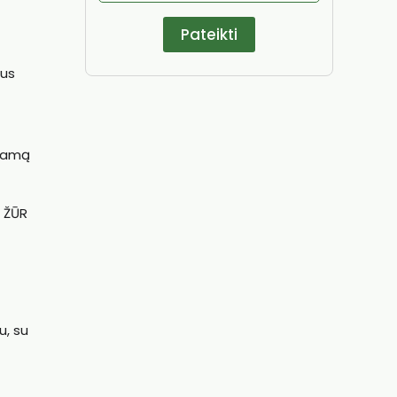
sus
gramą
ė ŽŪR
u, su