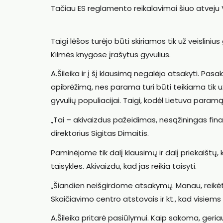
Tačiau ES reglamento reikalavimai šiuo atveju
Taigi lėšos turėjo būti skiriamos tik už veisliniu
Kilmės knygose įrašytus gyvulius.
A.Šileika ir į šį klausimą negalėjo atsakyti. Pasa
apibrėžimą, nes parama turi būti teikiama tik u
gyvulių populiacijai. Taigi, kodėl Lietuva paramą
„Tai – akivaizdus pažeidimas, nesąžiningas fina
direktorius Sigitas Dimaitis.
Paminėjome tik dalį klausimų ir dalį priekaištų,
taisykles. Akivaizdu, kad jas reikia taisyti.
„Šiandien neišgirdome atsakymų. Manau, reikėtų 
Skaičiavimo centro atstovais ir kt., kad visiem
A.Šileika pritarė pasiūlymui. Kaip sakoma, geria