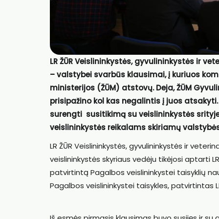
LR ŽŪR Veislininkystės, gyvulininkystės ir v
– valstybei svarbūs klausimai, į kuriuos kom
ministerijos (ŽŪM) atstovų. Deja, ŽŪM Gyvulin
prisipažino kol kas negalintis į juos atsakyt
surengti susitikimą su veislininkystės srity
veislininkystės reikalams skiriamų valstybės
LR ŽŪR Veislininkystės, gyvulininkystės ir veteri
veislininkystės skyriaus vedėju tikėjosi aptarti
patvirtintą Pagalbos veislininkystei taisyklių 
Pagalbos veislininkystei taisykles, patvirtintas
Iš esmės pirmasis klausimas buvo susijęs ir su 