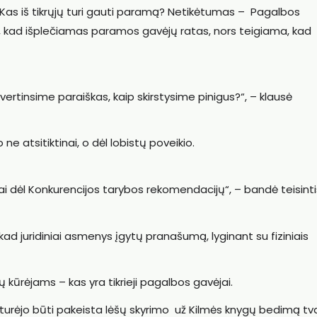
 Kas iš tikrųjų turi gauti paramą? Netikėtumas – Pagalbos
tiko, kad išplečiamas paramos gavėjų ratas, nors teigiama, kad
vertinsime paraiškas, kaip skirstysime pinigus?“, – klausė
ne atsitiktinai, o dėl lobistų poveikio.
tai dėl Konkurencijos tarybos rekomendacijų“, – bandė teisinti
ad juridiniai asmenys įgytų pranašumą, lyginant su fiziniais
ų kūrėjams – kas yra tikrieji pagalbos gavėjai.
 turėjo būti pakeista lėšų skyrimo už Kilmės knygų bedimą tv