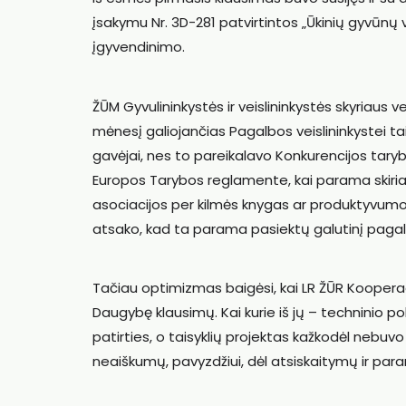
įsakymu Nr. 3D-281 patvirtintos „Ūkinių gyvūnų
įgyvendinimo.
ŽŪM Gyvulininkystės ir veislininkystės skyriaus 
mėnesį galiojančias Pagalbos veislininkystei ta
gavėjai, nes to pareikalavo Konkurencijos taryb
Europos Tarybos reglamente, kai parama skiri
asociacijos per kilmės knygas ar produktyvumo p
atsako, kad ta parama pasiektų galutinį paga
Tačiau optimizmas baigėsi, kai LR ŽŪR Kooperaci
Daugybę klausimų. Kai kurie iš jų – techninio po
patirties, o taisyklių projektas kažkodėl nebuv
neaiškumų, pavyzdžiui, dėl atsiskaitymų ir par