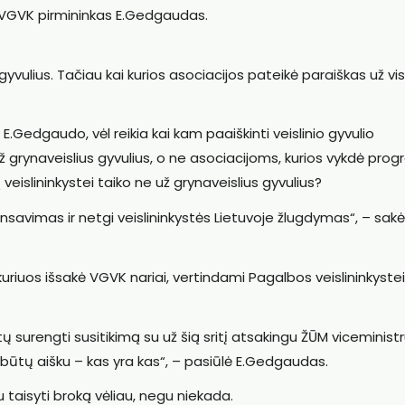
 VGVK pirmininkas E.Gedgaudas.
s gyvulius. Tačiau kai kurios asociacijos pateikė paraiškas už vi
k E.Gedgaudo, vėl reikia kai kam paaiškinti veislinio gyvulio
ž grynaveislius gyvulius, o ne asociacijoms, kurios vykdė pro
 veislininkystei taiko ne už grynaveislius gyvulius?
nsavimas ir netgi veislininkystės Lietuvoje žlugdymas“, – sak
 kuriuos išsakė VGVK nariai, vertindami Pagalbos veislininkystei
surengti susitikimą su už šią sritį atsakingu ŽŪM viceministr
s būtų aišku – kas yra kas“, – pasiūlė E.Gedgaudas.
u taisyti broką vėliau, negu niekada.