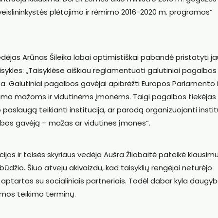
 veislininkystės plėtojimo ir rėmimo 2016-2020 m. programos“
vedėjas Arūnas Šileika labai optimistiškai pabandė pristatyti ja
isykles: „Taisyklėse aiškiau reglamentuoti galutiniai pagalbos
a. Galutiniai pagalbos gavėjai apibrėžti Europos Parlamento i
ama mažoms ir vidutinėms įmonėms. Taigi pagalbos tiekėjas
aslaugą teikianti institucija, ar parodą organizuojanti instit
lbos gavėją – mažas ar vidutines įmones“.
jos ir teisės skyriaus vedėja Aušra Žliobaitė pateikė klausimu
būdžio. Šiuo atveju akivaizdu, kad taisyklių rengėjai neturėjo
o aptartas su socialiniais partneriais. Todėl dabar kyla daugy
amos teikimo terminų.