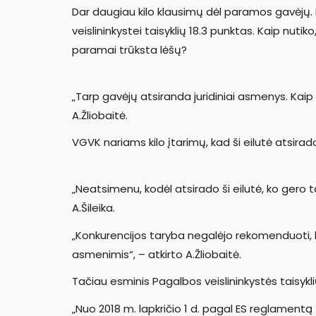
Dar daugiau kilo klausimų dėl paramos gavėjų.
veislininkystei taisyklių 18.3 punktas. Kaip nu
paramai trūksta lėšų?
„Tarp gavėjų atsiranda juridiniai asmenys. Kaip 
A.Žliobaitė.
VGVK nariams kilo įtarimų, kad ši eilutė atsirado 
„Neatsimenu, kodėl atsirado ši eilutė, ko gero 
A.Šileika.
„Konkurencijos taryba negalėjo rekomenduoti, k
asmenimis“, – atkirto A.Žliobaitė.
Tačiau esminis Pagalbos veislininkystės taisykli
„Nuo 2018 m. lapkričio 1 d. pagal ES reglamentą