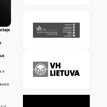
arkėje
a
ius
 ir
keisti
4 d.