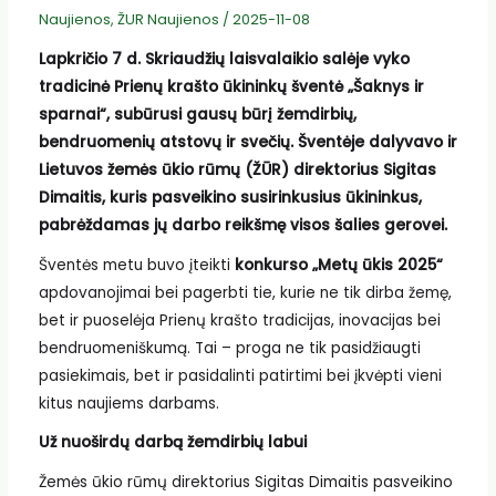
Naujienos
,
ŽUR Naujienos
/
2025-11-08
Lapkričio 7 d. Skriaudžių laisvalaikio salėje vyko
tradicinė Prienų krašto ūkininkų šventė „Šaknys ir
sparnai“, subūrusi gausų būrį žemdirbių,
bendruomenių atstovų ir svečių. Šventėje dalyvavo ir
Lietuvos žemės ūkio rūmų (ŽŪR) direktorius Sigitas
Dimaitis, kuris pasveikino susirinkusius ūkininkus,
pabrėždamas jų darbo reikšmę visos šalies gerovei.
Šventės metu buvo įteikti
konkurso „Metų ūkis 2025“
apdovanojimai bei pagerbti tie, kurie ne tik dirba žemę,
bet ir puoselėja Prienų krašto tradicijas, inovacijas bei
bendruomeniškumą. Tai – proga ne tik pasidžiaugti
pasiekimais, bet ir pasidalinti patirtimi bei įkvėpti vieni
kitus naujiems darbams.
Už nuoširdų darbą žemdirbių labui
Žemės ūkio rūmų direktorius Sigitas Dimaitis pasveikino