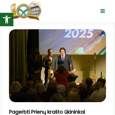
Pereiti
prie
Open toolbar
Main
turinio
Menu
Pagerbti Prienų krašto ūkininkai