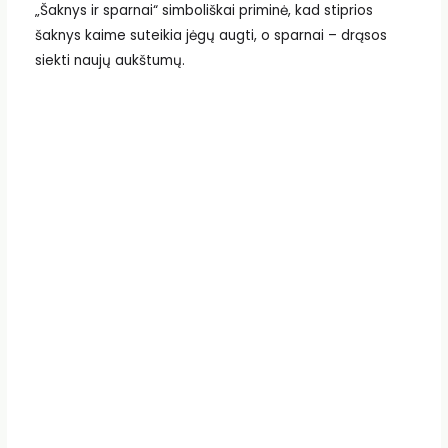
„Šaknys ir sparnai“ simboliškai priminė, kad stiprios
šaknys kaime suteikia jėgų augti, o sparnai – drąsos
siekti naujų aukštumų.