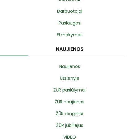
Darbuotojai
Paslaugos
El.mokymas
NAUJIENOS
Naujienos
Užsienyje
ŽŪR pasiūlymai
ŽŪR naujienos
ŽŪR renginiai
ŽŪR jubiliejus
VIDEO