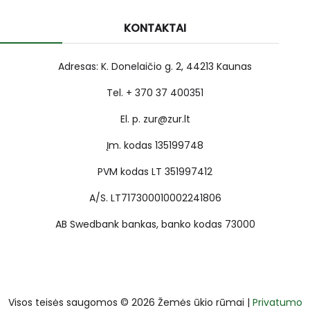
KONTAKTAI
Adresas: K. Donelaičio g. 2, 44213 Kaunas
Tel. + 370 37 400351
El. p. zur@zur.lt
Įm. kodas 135199748
PVM kodas LT 351997412
A/S. LT717300010002241806
AB Swedbank bankas, banko kodas 73000
Visos teisės saugomos © 2026 Žemės ūkio rūmai |
Privatumo