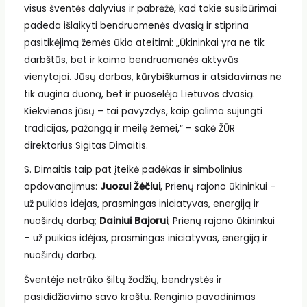
visus šventės dalyvius ir pabrėžė, kad tokie susibūrimai
padeda išlaikyti bendruomenės dvasią ir stiprina
pasitikėjimą žemės ūkio ateitimi: „Ūkininkai yra ne tik
darbštūs, bet ir kaimo bendruomenės aktyvūs
vienytojai. Jūsų darbas, kūrybiškumas ir atsidavimas ne
tik augina duoną, bet ir puoselėja Lietuvos dvasią.
Kiekvienas jūsų – tai pavyzdys, kaip galima sujungti
tradicijas, pažangą ir meilę žemei,“ – sakė ŽŪR
direktorius Sigitas Dimaitis.
S. Dimaitis taip pat įteikė padėkas ir simbolinius
apdovanojimus:
Juozui Žėčiui
, Prienų rajono ūkininkui –
už puikias idėjas, prasmingas iniciatyvas, energiją ir
nuoširdų darbą;
Dainiui Bajorui
, Prienų rajono ūkininkui
– už puikias idėjas, prasmingas iniciatyvas, energiją ir
nuoširdų darbą.
Šventėje netrūko šiltų žodžių, bendrystės ir
pasididžiavimo savo kraštu. Renginio pavadinimas