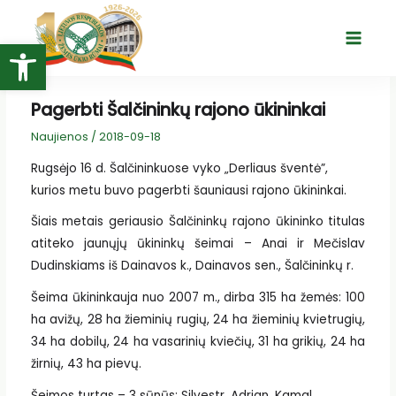
Pereiti
prie
Open toolbar
Main
turinio
Menu
Pagerbti Šalčininkų rajono ūkininkai
Naujienos
/
2018-09-18
Rugsėjo 16 d. Šalčininkuose vyko „Derliaus šventė”,
kurios metu buvo pagerbti šauniausi rajono ūkininkai.
Šiais metais geriausio Šalčininkų rajono ūkininko titulas
atiteko jaunųjų ūkininkų šeimai – Anai ir Mečislav
Dudinskiams iš Dainavos k., Dainavos sen., Šalčininkų r.
Šeima ūkininkauja nuo 2007 m., dirba 315 ha žemės: 100
ha avižų, 28 ha žieminių rugių, 24 ha žieminių kvietrugių,
34 ha dobilų, 24 ha vasarinių kviečių, 31 ha grikių, 24 ha
žirnių, 43 ha pievų.
Šeimos turtas – 3 sūnūs: Silvestr, Adrian, Kamal.