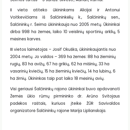
II vieta atiteko ūkininkams Alicijai ir Antonui
Voitkevičiams iš Šalčininkėlių k., Šalčininkų sen.,
Šalčininkų r. Šeima ūkininkauja nuo 2005 metų. Ūkininkai
dirba 998 ha žemės, laiko 10 veislinių sportinių arklių, 5
mėsines karves.
III vietos laimėtojas – Josif Okuška, ūkininkaujantis nuo
2004 metų. Jo valdos – 369 ha žemės: 88 ha žieminių
rugių, 83 ha avižų, 67 ha grikių, 62 ha mišinių, 33 ha
vasarinių kviečių, 15 ha žieminių kviečių, 14 ha lubinų, 6
ha žirnių. Ūkininkas taip pat laiko 18 mėsinių avių.
Visi geriausi Šalčininkų rajono ūkininkai buvo apdovanoti
Žemės ūkio rūmų pirmininko dr. Arūno Svitojaus
padėkos raštais, kuriuos įteikė ŽŪR Savivaldos
organizatorė Šalčininkų rajone Marija Liplianskaja.