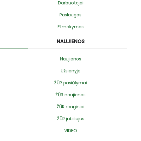
Darbuotojai
Paslaugos
El.mokymas
NAUJIENOS
Naujienos
Užsienyje
ŽŪR pasiūlymai
ŽŪR naujienos
ŽŪR renginiai
ŽŪR jubiliejus
VIDEO