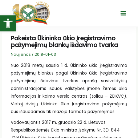
Pereiti
prie
Open toolbar
Main
turinio
Menu
Pakeista Ūkininko ūkio įregistravimo
pažymėjimų blankų išdavimo tvarka
Naujienos
/
2018-01-03
Nuo 2018 metų sausio 1 d. Ūkininko ūkio įregistravimo
pažymėjimų blankus pagal Ūkininko ūkio įregistravimo
pažymėjimų išdavimo tvarkos aprašą savivaldybių
administracijoms išduos valstybės įmonė Žemės ūkio
informacijos ir kaimo verslo centras (toliau – ŽŪIKVC).
Vietoj dviejų Ūkininko ūkio įregistravimo pažymėjimų
bus išduodamas tik mažojo formato pažymėjimas.
Vadovaujantis 2017 m. gruodžio 22 d. Lietuvos
Respublikos žemės ūkio ministro įsakymu Nr. 3D-844
„Dėl Ūkininko ūkio įregistravimo pažymėjimų išdavimo