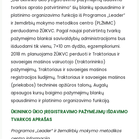
tvarkos aprašo patvirtinimo” šių blankų spausdinimo ir
platinimo organizavimo funkcija iš Programos „Leader”
ir žemdirbių mokymo metodikos centro (PLŽMMC)
perduodama ŽŪIKVC. Pagal naujai patvirtintą tvarką
pažymėjimo blankai savivaldybių administracijoms bus
išduodami tik vienu, 7×10 cm dydžio, egzemplioriumi.
2018 m. planuojama ŽŪIKVC perduoti ir Traktoriaus ir
savaeigės mašinos vairuotojo (traktorininko)
pažymėjimų, Traktoriaus ir savaeigės mašinos
registracijos liudijimų, Traktoriaus ir savaeigės mašinos
(priekabos) techninės apžiūros talonų, Augalų
apsaugos kursų baigimo pažymėjimų blankų
spausdinimo ir platinimo organizavimo funkciją.
ŪKININKO ŪKIO ĮREGISTRAVIMO PAŽYMĖJIMŲ IŠDAVIMO
TVARKOS APRAŠAS
Programos „Leader“ ir žemdirbių mokymo metodikos
centro informacija