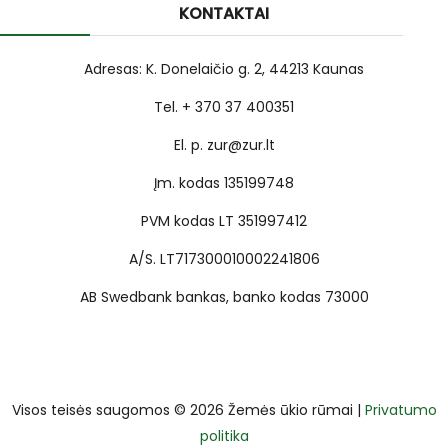
KONTAKTAI
Adresas: K. Donelaičio g. 2, 44213 Kaunas
Tel. + 370 37 400351
El. p. zur@zur.lt
Įm. kodas 135199748
PVM kodas LT 351997412
A/S. LT717300010002241806
AB Swedbank bankas, banko kodas 73000
Visos teisės saugomos © 2026 Žemės ūkio rūmai |
Privatumo
politika