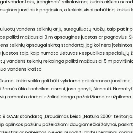
ai vandentakių įrengimas“ reikalavimai, kuriais aiškiau nurod
apsaugines juostas ir pagriovius, o kokiais visai nebūtina, kokius
liuotų vandens telkinių ar jų sureguliuotų ruožų, taip pat ir p
unos palikti mažiausiai 3 m apsaugines juostas ar pagriovius. Š
ens telkinių apsaugai skirtą standartą, jog kol nėra įteisintos
s juostos taip, kaip numato Lietuvos Respublikos specialiųjų
 vandens telkinių reikalinga palikti mažiausiai 5 m paviršini
nuo vandens krašto.
kumo, kokia veikla gali būti vykdoma paliekamose juostose, 
i žemės ūkio technikos eismui, jose ganyti, šienauti. Numatyt
griovių remonto darbai ir žolinė danga pažeidžiama ar užpilama
t 9 GAAB standartą „Draudimas keisti „Natura 2000“ teritorij
p aplinkos požiūriu pažeidžiami daugiamečiai žolynai, paskirt
i pažeistas ar pakeistas pievas, nurodyti darbų terminai, kokiais