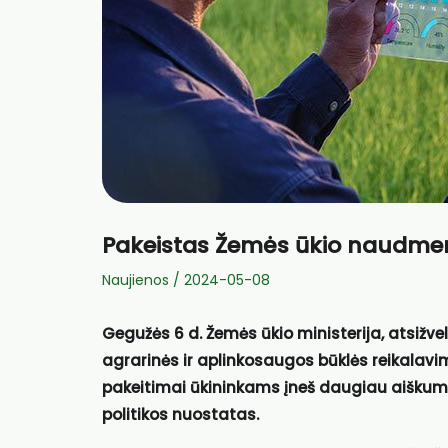
Pakeistas Žemės ūkio naudme
Naujienos
/
2024-05-08
Gegužės 6 d. Žemės ūkio ministerija, atsi
agrarinės ir aplinkosaugos būklės reikalav
pakeitimai ūkininkams įneš daugiau aiškumo 
politikos nuostatas.