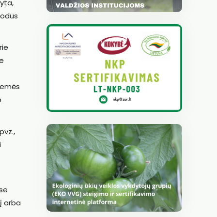
yta,
 kodus
rie
ie
 žemės
o
pvz.,
i
ose
į arba