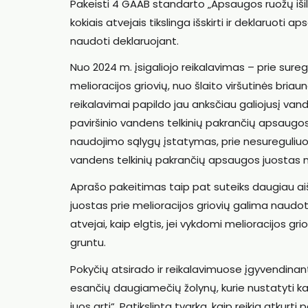
Pakeisti 4 GAAB standarto „Apsaugos ruožų išilg
kokiais atvejais tikslinga išskirti ir deklaruoti 
naudoti deklaruojant.
Nuo 2024 m. įsigaliojo reikalavimas – prie suregu
melioracijos griovių, nuo šlaito viršutinės bria
reikalavimai papildo jau anksčiau galiojusį vand
paviršinio vandens telkinių pakrančių apsaugo
naudojimo sąlygų įstatymas, prie nesureguliuotų
vandens telkinių pakrančių apsaugos juostas 
Aprašo pakeitimas taip pat suteiks daugiau aiš
juostas prie melioracijos griovių galima naudot
atvejai, kaip elgtis, jei vykdomi melioracijos 
gruntu.
Pokyčių atsirado ir reikalavimuose įgyvendinan
esančių daugiamečių žolynų, kurie nustatyti kai
juos arti“. Patikslinta tvarka, kaip reikia atkurt