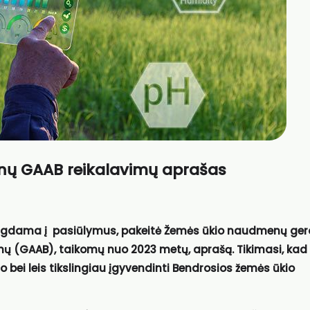
nų GAAB reikalavimų aprašas
žvelgdama į pasiūlymus, pakeitė Žemės ūkio naudmenų ger
imų (GAAB), taikomų nuo 2023 metų, aprašą. Tikimasi, kad
bei leis tikslingiau įgyvendinti Bendrosios žemės ūkio