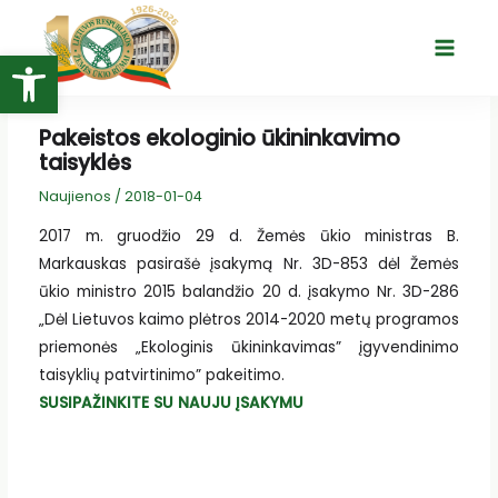
Pereiti
prie
Open toolbar
Main
turinio
Menu
Pakeistos ekologinio ūkininkavimo
taisyklės
Naujienos
/
2018-01-04
2017 m. gruodžio 29 d. Žemės ūkio ministras B.
Markauskas pasirašė įsakymą Nr. 3D-853 dėl Žemės
ūkio ministro 2015 balandžio 20 d. įsakymo Nr. 3D-286
„Dėl Lietuvos kaimo plėtros 2014-2020 metų programos
priemonės „Ekologinis ūkininkavimas” įgyvendinimo
taisyklių patvirtinimo” pakeitimo.
SUSIPAŽINKITE SU NAUJU ĮSAKYMU