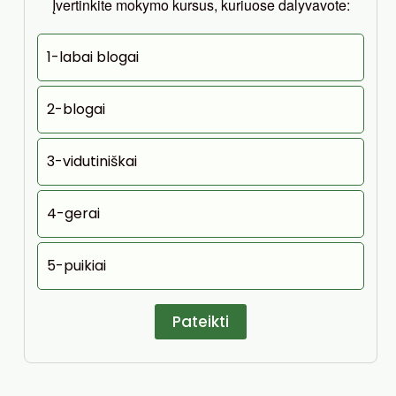
Įvertinkite mokymo kursus, kuriuose dalyvavote:
1-labai blogai
2-blogai
3-vidutiniškai
4-gerai
5-puikiai