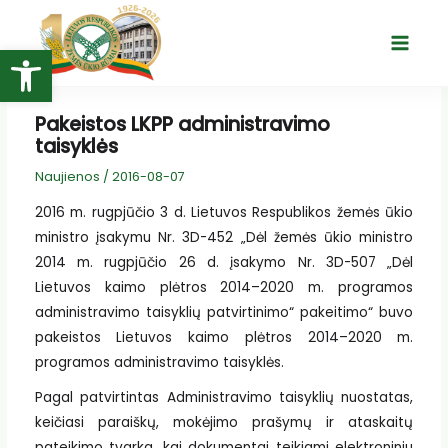
Pereiti
prie
Open toolbar
Main
turinio
Menu
Pakeistos LKPP administravimo
taisyklės
Naujienos
/
2016-08-07
2016 m. rugpjūčio 3 d. Lietuvos Respublikos žemės ūkio
ministro įsakymu Nr. 3D-452 „Dėl žemės ūkio ministro
2014 m. rugpjūčio 26 d. įsakymo Nr. 3D-507 „Dėl
Lietuvos kaimo plėtros 2014–2020 m. programos
administravimo taisyklių patvirtinimo“ pakeitimo“ buvo
pakeistos Lietuvos kaimo plėtros 2014–2020 m.
programos administravimo taisyklės.
Pagal patvirtintas Administravimo taisyklių nuostatas,
keičiasi paraiškų, mokėjimo prašymų ir ataskaitų
pateikimo tvarka, kai dokumentai teikiami elektroniniu