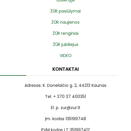
Užsienyje
ŽŪR pasiūlymai
ŽŪR naujienos
ŽŪR renginiai
ŽŪR jubiliejus
VIDEO
KONTAKTAI
Adresas: K. Donelaičio g. 2, 44213 Kaunas
Tel. + 370 37 400351
El. p. zur@zur.lt
Įm. kodas 135199748
PVM kodas LT 351997412