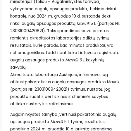
ministerijos (toliau – Augalininkystės tarnyba)
vykdydama augalų apsaugos produktų tiekimo rinkai
kontrolę, nuo 2024 m. gruodžio 10 d. sustabdė tiekti
rinkai augalų apsaugos produktą
Mavrik
5 L (partijos Nr.
23031009420821). Toks sprendimas buvo priimtas
remiantis akredituotos laboratorijos atliktų tyrimų
rezultatais, kurie parodė, kad minėtas produktas yra
nehomogeniškas, todėl neatitinka Lietuvoje registruoto
augalų apsaugos produkto
Mavrik 5 L
kokybinių
savybių.
Akredituota laboratorija Austrijoje, informavo, jog
atlikusi pakartotinius augalų apsaugos produkto Mavrik
(partijos Nr. 23031009420821) tyrimus, nustatė, jog
produkto sudėtis bei fizikinės ir cheminės savybės
atitinka nustatytus reikalavimus.
Augalininkystės tarnyba įvertinusi pakartotinio augalų
apsaugos produkto
Mavrik
5 L tyrimų rezultatus,
panaikino 2024 m. gruodžio 10 d. priimtą sprendimą