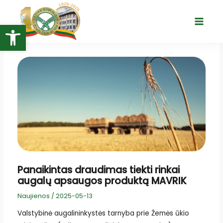
Pereiti
prie
Open toolbar
Main
turinio
Menu
Panaikintas draudimas tiekti rinkai
augalų apsaugos produktą MAVRIK
Naujienos
/
2025-05-13
Valstybinė augalininkystės tarnyba prie Žemės ūkio