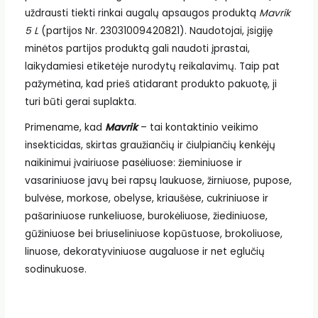
uždrausti tiekti rinkai augalų apsaugos produktą
Mavrik
5 L
(partijos Nr. 23031009420821). Naudotojai, įsigiję
minėtos partijos produktą gali naudoti įprastai,
laikydamiesi etiketėje nurodytų reikalavimų. Taip pat
pažymėtina, kad prieš atidarant produkto pakuotę, ji
turi būti gerai suplakta.
Primename, kad
Mavrik
– tai kontaktinio veikimo
insekticidas, skirtas graužiančių ir čiulpiančių kenkėjų
naikinimui įvairiuose pasėliuose: žieminiuose ir
vasariniuose javų bei rapsų laukuose, žirniuose, pupose,
bulvėse, morkose, obelyse, kriaušėse, cukriniuose ir
pašariniuose runkeliuose, burokėliuose, žiediniuose,
gūžiniuose bei briuseliniuose kopūstuose, brokoliuose,
linuose, dekoratyviniuose augaluose ir net eglučių
sodinukuose.