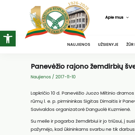
Pereiti
prie
Apie mus
turinio
Open toolbar
NAUJIENOS
UŽSIENYJE
ŽŪR
Panevėžio rajono žemdirbių šv
Naujienos
/
2017-11-10
Lapkričio 10 d. Panevėžio Juozo Miltinio dramos
rūmų l. e. p. pirmininkas Sigitas Dimaitis ir Pa
Savivaldos organizatorė Danguolė Kuzmienė.
Su meile ir pagarba žemdirbiui ir jo triūsui, į s
pažymėjo, kad ūkininkams svarbu ne tik darbus nu