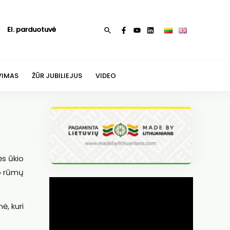
El. parduotuvė
Paieška
VIMAS
ŽŪR JUBILIEJUS
VIDEO
ės ūkio
io rūmų
ė, kuri