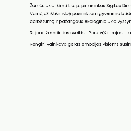
Žemės ūkio rūmų l. e. p. pirmininkas Sigitas D
Varną už ištikimybę pasirinktam gyvenimo būdui 
darbštumą ir pažangaus ekologinio ūkio vysty
Rajono žemdirbius sveikino Panevėžio rajono me
Renginį vainikavo geras emocijas visiems susir