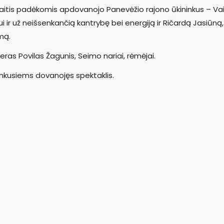
imaitis padėkomis apdovanojo Panevėžio rajono ūkininkus – Va
ir už neišsenkančią kantrybę bei energiją ir Ričardą Jasiūną,
mą.
ras Povilas Žagunis, Seimo nariai, rėmėjai.
inkusiems dovanojęs spektaklis.