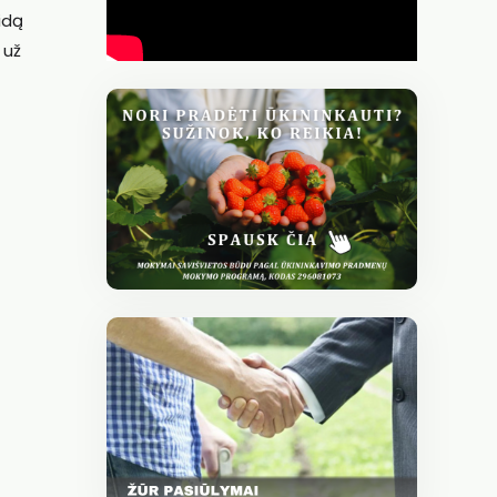
idą
 už