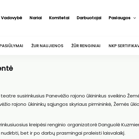
Vadovybė
Nariai
Komitetai
Darbuotojai
Paslaugos
 PASIŪLYMAI
ŽUR NAUJIENOS
ŽŪR RENGINIAI
NKP SERTIFIKA
entė
 teatre susirinkusius Panevėžio rajono ūkininkus sveikino Žem
nevėžio rajono ūkininkų sąjungos skyriaus pirmininkė, Žemės ūk
usirinkusiuosius kreipėsi renginio organizatorė Danguolė Kuzmien
dirbti, bet ir po darbų prasmingai praleisti laisvalaikį.