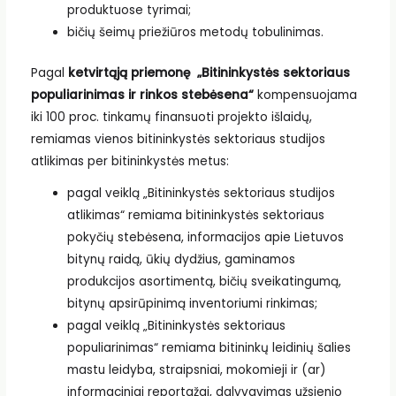
produktuose tyrimai;
bičių šeimų priežiūros metodų tobulinimas.
Pagal
ketvirtąją priemonę „Bitininkystės sektoriaus
populiarinimas ir rinkos stebėsena“
kompensuojama
iki 100 proc. tinkamų finansuoti projekto išlaidų,
remiamas vienos bitininkystės sektoriaus studijos
atlikimas per bitininkystės metus:
pagal veiklą „Bitininkystės sektoriaus studijos
atlikimas“ remiama bitininkystės sektoriaus
pokyčių stebėsena, informacijos apie Lietuvos
bitynų raidą, ūkių dydžius, gaminamos
produkcijos asortimentą, bičių sveikatingumą,
bitynų apsirūpinimą inventoriumi rinkimas;
pagal veiklą „Bitininkystės sektoriaus
populiarinimas“ remiama bitininkų leidinių šalies
mastu leidyba, straipsniai, mokomieji ir (ar)
informaciniai reportažai, dalyvavimas užsienio