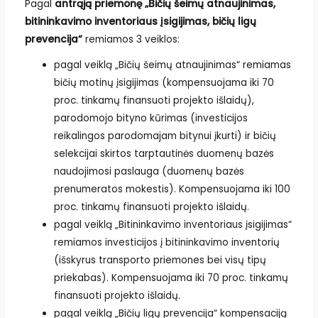
Pagal
antrąją priemonę „Bičių šeimų atnaujinimas,
bitininkavimo inventoriaus įsigijimas, bičių ligų
prevencija“
remiamos 3 veiklos:
pagal veiklą „Bičių šeimų atnaujinimas“ remiamas
bičių motinų įsigijimas (kompensuojama iki 70
proc. tinkamų finansuoti projekto išlaidų),
parodomojo bityno kūrimas (investicijos
reikalingos parodomajam bitynui įkurti) ir bičių
selekcijai skirtos tarptautinės duomenų bazės
naudojimosi paslauga (duomenų bazės
prenumeratos mokestis). Kompensuojama iki 100
proc. tinkamų finansuoti projekto išlaidų.
pagal veiklą „Bitininkavimo inventoriaus įsigijimas“
remiamos investicijos į bitininkavimo inventorių
(išskyrus transporto priemones bei visų tipų
priekabas). Kompensuojama iki 70 proc. tinkamų
finansuoti projekto išlaidų.
pagal veiklą „Bičių ligų prevencija“ kompensaciją