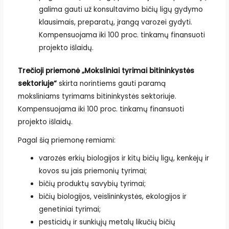
galima gauti už konsultavimo bičių ligų gydymo
klausimais, preparatų, įrangą varozei gydyti.
Kompensuojama iki 100 proc. tinkamų finansuoti
projekto išlaidų.
Trečioji priemonė „Moksliniai tyrimai bitininkystės
sektoriuje“
skirta norintiems gauti paramą
moksliniams tyrimams bitininkystės sektoriuje.
Kompensuojama iki 100 proc. tinkamų finansuoti
projekto išlaidų.
Pagal šią priemonę remiami:
varozės erkių biologijos ir kitų bičių ligų, kenkėjų ir
kovos su jais priemonių tyrimai;
bičių produktų savybių tyrimai;
bičių biologijos, veislininkystės, ekologijos ir
genetiniai tyrimai;
pesticidų ir sunkiųjų metalų likučių bičių