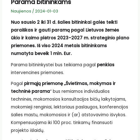
Parama bitininkams
Naujienos
/
2024-01-03
Nuo sausio 2 iki 31 d. šalies bitininkai galės teikti
paraiškas ir gauti paramą pagal Lietuvos žemės
ūkio ir kaimo plėtros 2023–2027 m. strateginio plano
priemones. Iš viso 2024 metais bitininkams
numatyta beveik 1 mln. Eur.
Parama bitininkystei bus teikiama pagal
penkias
intervencines priemones.
Pagal
pirmąją priemonę „Švietimas, mokymas ir
techninė parama
“ bus remiamos individualios
techninės, mokomosios konsultacijos bičių laikytojams,
mokomieji renginiai, lektoriaus paslaugos, konferencijos
šalies mastu, mokomosios ir (ar) atstovavimo išvykos.
Kompensuojama iki 100 proc. tinkamų finansuoti
projekto išlaidų.