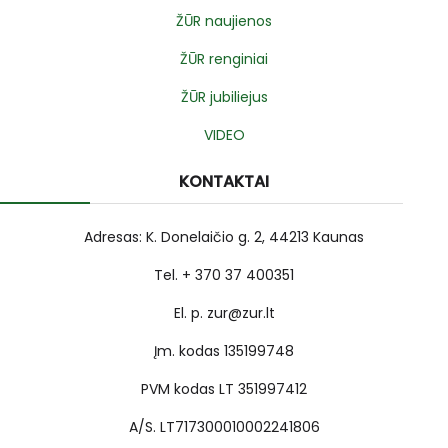
ŽŪR naujienos
ŽŪR renginiai
ŽŪR jubiliejus
VIDEO
KONTAKTAI
Adresas: K. Donelaičio g. 2, 44213 Kaunas
Tel. + 370 37 400351
El. p. zur@zur.lt
Įm. kodas 135199748
PVM kodas LT 351997412
A/S. LT717300010002241806