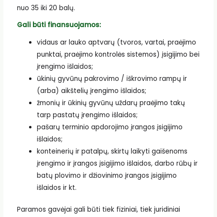
nuo 35 iki 20 balų.
Gali būti finansuojamos:
vidaus ar lauko aptvarų (tvoros, vartai, praėjimo
punktai, praėjimo kontrolės sistemos) įsigijimo bei
įrengimo išlaidos;
ūkinių gyvūnų pakrovimo / iškrovimo rampų ir
(arba) aikštelių įrengimo išlaidos;
žmonių ir ūkinių gyvūnų uždarų praėjimo takų
tarp pastatų įrengimo išlaidos;
pašarų terminio apdorojimo įrangos įsigijimo
išlaidos;
konteinerių ir patalpų, skirtų laikyti gaišenoms
įrengimo ir įrangos įsigijimo išlaidos, darbo rūbų ir
batų plovimo ir džiovinimo įrangos įsigijimo
išlaidos ir kt.
Paramos gavėjai gali būti tiek fiziniai, tiek juridiniai