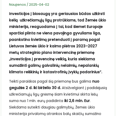
Naujienos
/
2025-04-02
Investicijos į biosaugą yra geriausias būdas užkirsti
kelią užkrečiamųjų ligų protrūkiams, tad Žemės ūkio
ministerija, reaguodama į tai, kad šiemet Europoje
sparčiai plinta ne viena pavojinga gyvuliams liga,
paankstino kvietimą pretenduoti į paramą pagal
Lietuvos žemės ūkio ir kaimo plėtros 2023–2027
metų strateginio plano intervencinę priemonę
„Investicijos į prevencinę veiklą, kuria siekiama
sumažinti galimų gaivalinių nelaimių, nepalankių
klimato reiškinių ir katastrofinių įvykių padarinius“.
Teikti paraiškas pagal šią priemonę bus galima
nuo
gegužės 2 d. iki birželio 30 d.
Atsižvelgiant į padidėjusią
užkrečiamųjų ligų grėsmę šiam kvietimui skirta lėšų
suma nuo 1 mln. eurų padidinta
iki 2,6 mln. Eur
.
Siekdama suteikti daugiau galimybių, Žemės ūkio
ministerija privalomą atrankos balų skaičių sumažino