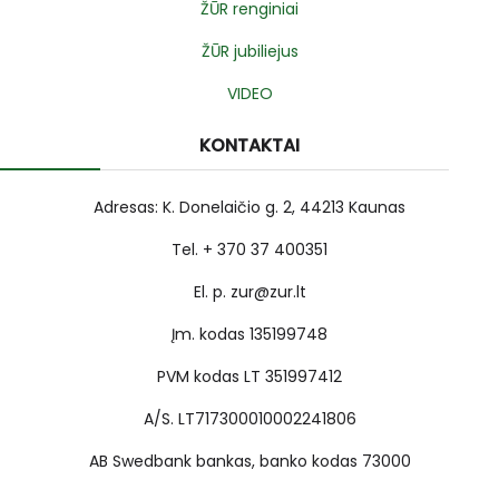
ŽŪR renginiai
ŽŪR jubiliejus
VIDEO
KONTAKTAI
Adresas: K. Donelaičio g. 2, 44213 Kaunas
Tel. + 370 37 400351
El. p. zur@zur.lt
Įm. kodas 135199748
PVM kodas LT 351997412
A/S. LT717300010002241806
AB Swedbank bankas, banko kodas 73000