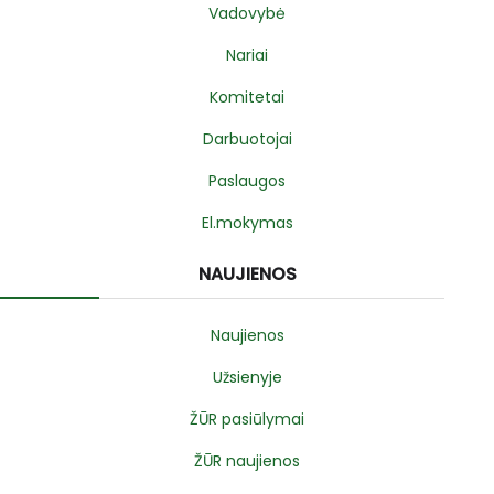
Vadovybė
Nariai
Komitetai
Darbuotojai
Paslaugos
El.mokymas
NAUJIENOS
Naujienos
Užsienyje
ŽŪR pasiūlymai
ŽŪR naujienos