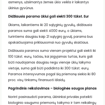
asmenys, užsiimantys žemės ūkio veikla ir laikantys
ūkinius gyvūnus.
Didžiausia parama ūkiui gali siekti 300 tūkst. Eur
Ūkiams, laikantiems iki 20 sąlyginių gyvulių, didžiausia
paramos suma gali siekti 4000 eurų, o ūkiams,
turintiems daugiau kaip 21 sąlyginį gyvulį, parama bus
apskaičiuojama priklausomai nuo gyvulių skaičiaus.
Didžiausia paramos suma vienam projektui gali siekti iki
100 tūkst. eurų, tačiau, kai įsigyjamas turtas, kuris gali
būti naudojamas daugiau negu vienoje ūkių laikymo
vietoje, suma gali būti padidinta iki 300 tūkst. eurų.
Paramos intensyvumas pagal šią priemonę siekia iki 80
proc. visų tinkamų finansuoti išlaidų.
Pagrindinis reikalavimas – biologinės saugos planas
Norint pasinaudoti parama, ūkininkai privalės pateikti
biologinio saugumo priemonių taikymo ir tam reikalingų