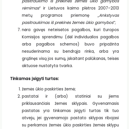
pasitraukimo iš prekinės žemės ūkio gamybos
rėmimas
“ ir Lietuvos kaimo plėtros 2007–2013
metų programos priemonę „
Ankstyvas
pasitraukimas iš prekinės žemės ūkio gamybos
“;
nėra gavęs neteisėtos pagalbos, kuri Europos
Komisijos sprendimu (dėl individualios pagalbos
arba pagalbos schemos) buvo pripažinta
nesuderinama su bendrąja rinka, arba yra
grąžinęs visą jos sumą, įskaitant palūkanas, teisės
aktuose nustatyta tvarka.
Tinkamas įsigyti turtas:
žemės ūkio paskirties žemė;
pastatai ir (arba) statiniai su jiems
priklausančiais žemės sklypais. Gyvenamasis
pastatas yra tinkamas įsigyti turtas tik tuo
atveju, jei gyvenamojo pastato sklypas ribojasi
su perkamos žemės ūkio paskirties žemės sklypu