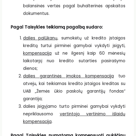
balansinės vertės pagal buhalterinės apskaitos
dokumentus.
Pagal Taisykles teikiamą pagalbą sudaro:
dalies palūkanų
, sumokėtų už kredito įstaigos
kreditą turtui pirminei gamybai vykdyti įsigyti,
kompensacija
už ne ilgesnį kaip 60 mėnesių
laikotarpį nuo kredito sutarties pasirašymo
dienos;
dalies garantinės įmokos kompensacija
tuo
atveju, kai teikiamas kredito įstaigos kreditas su
UAB „Žemės ūkio paskolų garantijų fondas“
garantija;
dalies įsigyjamo turto pirminei gamybai vykdyti
nepriklausomo
vertintojo vertinimo išlaidų
kompensacija
.
Pagal Taisykles numatoma kompensuoti aukščiau