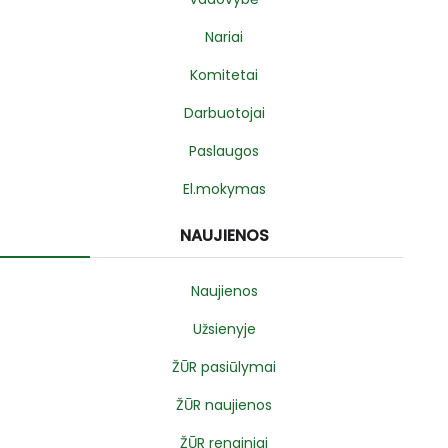
Nariai
Komitetai
Darbuotojai
Paslaugos
El.mokymas
NAUJIENOS
Naujienos
Užsienyje
ŽŪR pasiūlymai
ŽŪR naujienos
ŽŪR renginiai