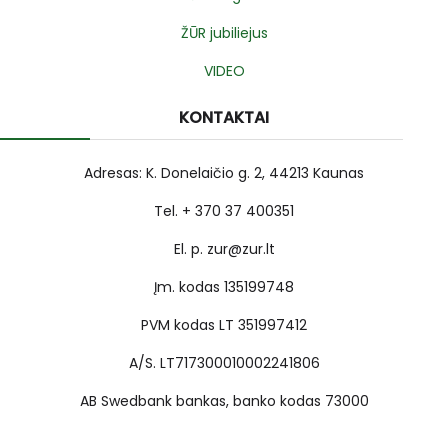
ŽŪR jubiliejus
VIDEO
KONTAKTAI
Adresas: K. Donelaičio g. 2, 44213 Kaunas
Tel. + 370 37 400351
El. p. zur@zur.lt
Įm. kodas 135199748
PVM kodas LT 351997412
A/S. LT717300010002241806
AB Swedbank bankas, banko kodas 73000