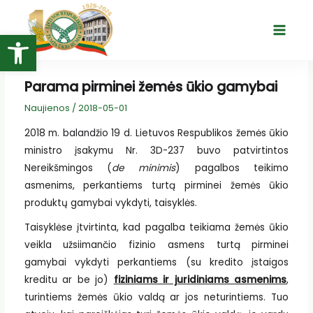
Pereiti
prie
Open toolbar
Main
turinio
Menu
Parama pirminei žemės ūkio gamybai
Naujienos
/
2018-05-01
2018 m. balandžio 19 d. Lietuvos Respublikos žemės ūkio
ministro įsakymu Nr. 3D-237 buvo patvirtintos
Nereikšmingos (
de minimis
) pagalbos teikimo
asmenims, perkantiems turtą pirminei žemės ūkio
produktų gamybai vykdyti, taisyklės.
Taisyklėse įtvirtinta, kad pagalba teikiama žemės ūkio
veikla užsiimančio fizinio asmens turtą pirminei
gamybai vykdyti perkantiems (su kredito įstaigos
kreditu ar be jo)
fiziniams ir juridiniams asmenims
,
turintiems žemės ūkio valdą ar jos neturintiems. Tuo