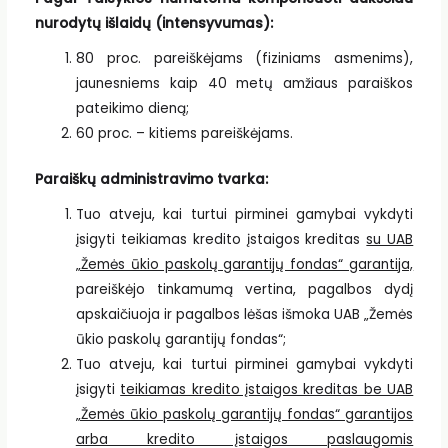
nurodytų išlaidų (intensyvumas):
80 proc. pareiškėjams (fiziniams asmenims),
jaunesniems kaip 40 metų amžiaus paraiškos
pateikimo dieną;
60 proc. – kitiems pareiškėjams.
Paraiškų administravimo tvarka:
Tuo atveju, kai turtui pirminei gamybai vykdyti
įsigyti teikiamas kredito įstaigos kreditas
su UAB
„Žemės ūkio paskolų garantijų fondas“ garantija,
pareiškėjo tinkamumą vertina, pagalbos dydį
apskaičiuoja ir pagalbos lėšas išmoka UAB „Žemės
ūkio paskolų garantijų fondas“;
Tuo atveju, kai turtui pirminei gamybai vykdyti
įsigyti
teikiamas kredito įstaigos kreditas be UAB
„Žemės ūkio paskolų garantijų fondas“ garantijos
arba kredito įstaigos paslaugomis