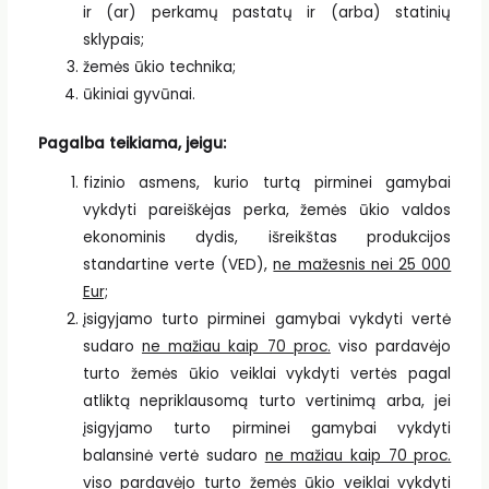
ir (ar) perkamų pastatų ir (arba) statinių
sklypais;
žemės ūkio technika;
ūkiniai gyvūnai.
Pagalba teikiama, jeigu:
fizinio asmens, kurio turtą pirminei gamybai
vykdyti pareiškėjas perka, žemės ūkio valdos
ekonominis dydis, išreikštas produkcijos
standartine verte (VED),
ne mažesnis nei 25 000
Eur;
įsigyjamo turto pirminei gamybai vykdyti vertė
sudaro
ne mažiau kaip 70 proc.
viso pardavėjo
turto žemės ūkio veiklai vykdyti vertės pagal
atliktą nepriklausomą turto vertinimą arba, jei
įsigyjamo turto pirminei gamybai vykdyti
balansinė vertė sudaro
ne mažiau kaip 70 proc.
viso pardavėjo turto žemės ūkio veiklai vykdyti