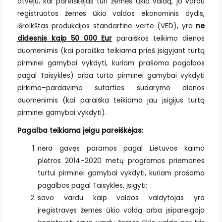
atveju, kai pareiškėjas turi žemės ūkio valdą, jo vardu
registruotos žemės ūkio valdos ekonominis dydis,
išreikštas produkcijos standartine verte (VED), yra
ne
didesnis kaip 50 000 Eur
paraiškos teikimo dienos
duomenimis (kai paraiška teikiama prieš įsigyjant turtą
pirminei gamybai vykdyti, kuriam prašoma pagalbos
pagal Taisykles) arba turto pirminei gamybai vykdyti
pirkimo–pardavimo sutarties sudarymo dienos
duomenimis (kai paraiška teikiama jau įsigijus turtą
pirminei gamybai vykdyti).
Pagalba teikiama jeigu pareiškėjas:
nėra gavęs paramos pagal Lietuvos kaimo
plėtros 2014–2020 metų programos priemones
turtui pirminei gamybai vykdyti, kuriam prašoma
pagalbos pagal Taisykles, įsigyti;
savo vardu kaip valdos valdytojas yra
įregistravęs žemės ūkio valdą arba įsipareigoja