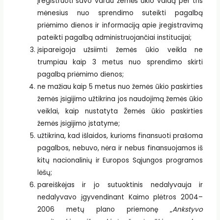
įregistruoti savo vardu žemės ūkio valdą per tris
mėnesius nuo sprendimo suteikti pagalbą
priėmimo dienos ir informaciją apie įregistravimą
pateikti pagalbą administruojančiai institucijai;
įsipareigoja užsiimti žemės ūkio veikla ne
trumpiau kaip 3 metus nuo sprendimo skirti
pagalbą priėmimo dienos;
ne mažiau kaip 5 metus nuo žemės ūkio paskirties
žemės įsigijimo užtikrina jos naudojimą žemės ūkio
veiklai, kaip nustatyta Žemės ūkio paskirties
žemės įsigijimo įstatyme;
užtikrina, kad išlaidos, kurioms finansuoti prašoma
pagalbos, nebuvo, nėra ir nebus finansuojamos iš
kitų nacionalinių ir Europos Sąjungos programos
lėšų;
pareiškėjas ir jo sutuoktinis nedalyvauja ir
nedalyvavo įgyvendinant Kaimo plėtros 2004–
2006 metų plano priemonę „
Ankstyvo