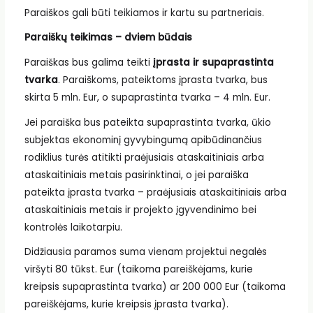
Paraiškos gali būti teikiamos ir kartu su partneriais.
Paraiškų teikimas – dviem būdais
Paraiškas bus galima teikti
įprasta ir supaprastinta
tvarka
. Paraiškoms, pateiktoms įprasta tvarka, bus
skirta 5 mln. Eur, o supaprastinta tvarka – 4 mln. Eur.
Jei paraiška bus pateikta supaprastinta tvarka, ūkio
subjektas ekonominį gyvybingumą apibūdinančius
rodiklius turės atitikti praėjusiais ataskaitiniais arba
ataskaitiniais metais pasirinktinai, o jei paraiška
pateikta įprasta tvarka – praėjusiais ataskaitiniais arba
ataskaitiniais metais ir projekto įgyvendinimo bei
kontrolės laikotarpiu.
Didžiausia paramos suma vienam projektui negalės
viršyti 80 tūkst. Eur (taikoma pareiškėjams, kurie
kreipsis supaprastinta tvarka) ar 200 000 Eur (taikoma
pareiškėjams, kurie kreipsis įprasta tvarka).