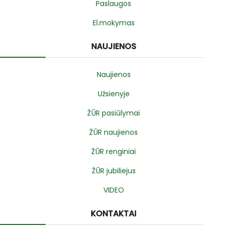
Paslaugos
El.mokymas
NAUJIENOS
Naujienos
Užsienyje
ŽŪR pasiūlymai
ŽŪR naujienos
ŽŪR renginiai
ŽŪR jubiliejus
VIDEO
KONTAKTAI