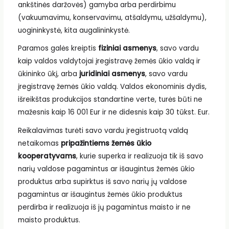
ankštinės daržovės) gamyba arba perdirbimu
(vakuumavimu, konservavimu, atšaldymu, užšaldymu),
uogininkystė, kita augalininkystė.
Paramos galės kreiptis
fiziniai asmenys
, savo vardu
kaip valdos valdytojai įregistravę žemės ūkio valdą ir
ūkininko ūkį, arba
juridiniai asmenys
, savo vardu
įregistravę žemės ūkio valdą. Valdos ekonominis dydis,
išreikštas produkcijos standartine verte, turės būti ne
mažesnis kaip 16 001 Eur ir ne didesnis kaip 30 tūkst. Eur.
Reikalavimas turėti savo vardu įregistruotą valdą
netaikomas
pripažintiems žemės ūkio
kooperatyvams
, kurie superka ir realizuoja tik iš savo
narių valdose pagamintus ar išaugintus žemės ūkio
produktus arba supirktus iš savo narių jų valdose
pagamintus ar išaugintus žemės ūkio produktus
perdirba ir realizuoja iš jų pagamintus maisto ir ne
maisto produktus.