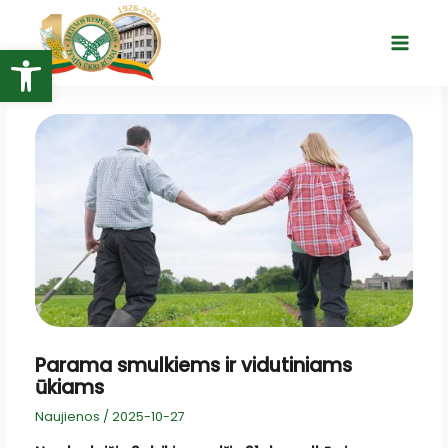
Pereiti
prie
Open toolbar
Main
turinio
Menu
Parama smulkiems ir vidutiniams
ūkiams
Naujienos
/
2025-10-27