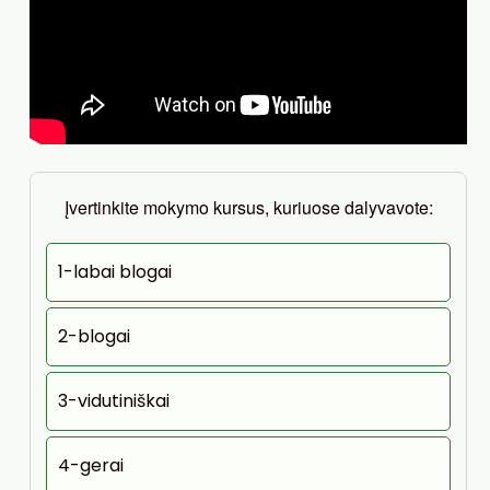
Įvertinkite mokymo kursus, kuriuose dalyvavote:
1-labai blogai
2-blogai
3-vidutiniškai
4-gerai