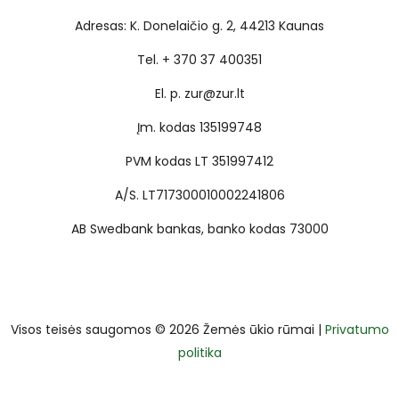
Adresas: K. Donelaičio g. 2, 44213 Kaunas
Tel. + 370 37 400351
El. p. zur@zur.lt
Įm. kodas 135199748
PVM kodas LT 351997412
A/S. LT717300010002241806
AB Swedbank bankas, banko kodas 73000
Visos teisės saugomos © 2026 Žemės ūkio rūmai |
Privatumo
politika