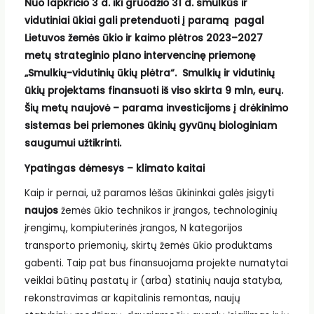
Nuo lapkričio 3 d. iki gruodžio 31 d. smulkūs ir
vidutiniai ūkiai gali pretenduoti į paramą pagal
Lietuvos žemės ūkio ir kaimo plėtros 2023–2027
metų strateginio plano intervencinę priemonę
„Smulkių-vidutinių ūkių plėtra“. Smulkių ir vidutinių
ūkių projektams finansuoti iš viso skirta 9 mln, eurų.
Šių metų naujovė – parama investicijoms į drėkinimo
sistemas bei priemones ūkinių gyvūnų biologiniam
saugumui užtikrinti.
Ypatingas dėmesys – klimato kaitai
Kaip ir pernai, už paramos lėšas ūkininkai galės įsigyti
naujos
žemės ūkio technikos ir įrangos, technologinių
įrengimų, kompiuterinės įrangos, N kategorijos
transporto priemonių, skirtų žemės ūkio produktams
gabenti. Taip pat bus finansuojama projekte numatytai
veiklai būtinų pastatų ir (arba) statinių nauja statyba,
rekonstravimas ar kapitalinis remontas, naujų