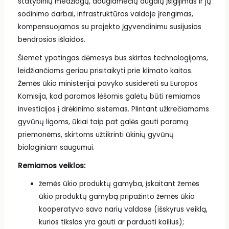
statybinių medžiagų, daugiamečių augalų įsigijimas ir jų
sodinimo darbai, infrastruktūros valdoje įrengimas,
kompensuojamos su projekto įgyvendinimu susijusios
bendrosios išlaidos.
Šiemet ypatingas dėmesys bus skirtas technologijoms,
leidžiančioms geriau prisitaikyti prie klimato kaitos.
Žemės ūkio ministerijai pavyko susiderėti su Europos
Komisija, kad paramos lėšomis galėtų būti remiamos
investicijos į drėkinimo sistemas. Plintant užkrečiamoms
gyvūnų ligoms, ūkiai taip pat galės gauti paramą
priemonėms, skirtoms užtikrinti ūkinių gyvūnų
biologiniam saugumui.
Remiamos veiklos:
žemės ūkio produktų gamyba, įskaitant žemės
ūkio produktų gamybą pripažinto žemės ūkio
kooperatyvo savo narių valdose (išskyrus veiklą,
kurios tikslas yra gauti ar parduoti kailius);