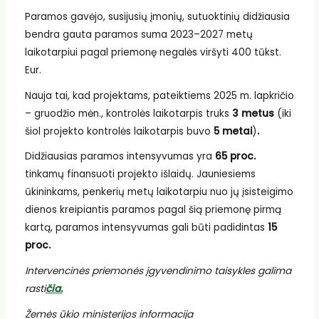
Paramos gavėjo, susijusių įmonių, sutuoktinių didžiausia
bendra gauta paramos suma 2023–2027 metų
laikotarpiui pagal priemonę negalės viršyti 400 tūkst.
Eur.
Nauja tai, kad projektams, pateiktiems 2025 m. lapkričio
– gruodžio mėn., kontrolės laikotarpis truks
3 metus
(iki
šiol projekto kontrolės laikotarpis buvo
5 metai
)
.
Didžiausias paramos intensyvumas yra
65 proc.
tinkamų finansuoti projekto išlaidų. Jauniesiems
ūkininkams, penkerių metų laikotarpiu nuo jų įsisteigimo
dienos kreipiantis paramos pagal šią priemonę pirmą
kartą, paramos intensyvumas gali būti padidintas
15
proc.
Intervencinės priemonės įgyvendinimo taisykles galima
rasti
čia.
Žemės ūkio ministerijos informacija