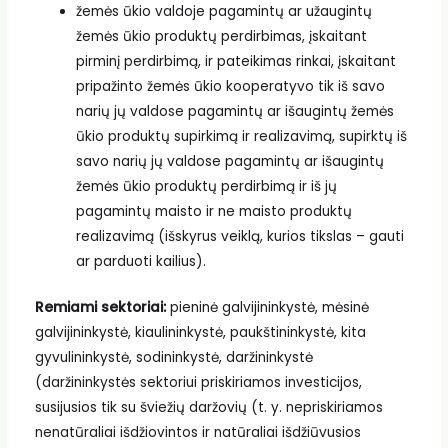
žemės ūkio valdoje pagamintų ar užaugintų
žemės ūkio produktų perdirbimas, įskaitant
pirminį perdirbimą, ir pateikimas rinkai, įskaitant
pripažinto žemės ūkio kooperatyvo tik iš savo
narių jų valdose pagamintų ar išaugintų žemės
ūkio produktų supirkimą ir realizavimą, supirktų iš
savo narių jų valdose pagamintų ar išaugintų
žemės ūkio produktų perdirbimą ir iš jų
pagamintų maisto ir ne maisto produktų
realizavimą (išskyrus veiklą, kurios tikslas – gauti
ar parduoti kailius).
Remiami sektoriai:
pieninė galvijininkystė, mėsinė
galvijininkystė, kiaulininkystė, paukštininkystė, kita
gyvulininkystė, sodininkystė, daržininkystė
(daržininkystės sektoriui priskiriamos investicijos,
susijusios tik su šviežių daržovių (t. y. nepriskiriamos
nenatūraliai išdžiovintos ir natūraliai išdžiūvusios