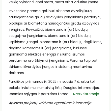
veiklą vykdanti labai maža, maža arba vidutinė įmonė.
Investicinė parama gali būti skiriama dyzelinį kurą
naudojantiems grūdų džiovyklos įrenginiams perdaryti į
biodujas ar biometaną naudojančius grūdų džiovyklos
įrenginius. Pavyzdžiui, biometano ir (ar) biodujų
saugojimo įrenginiams, biometano ir (ar) biodujų
užpildymo įrangai, biometano ir (ar) biodujų degikliams,
degimo kameroms ir (ar) įrenginiams, kuriuose
gaminama elektros energija ir šiluma, šilumos
perdavimo oro šildymui įrenginiams. Parama taip pat
skiriama išvardytos įrangos ir sistemų montavimo
darbams.
Paraiškos priimamos iki 2025 m. sausio 7 d. arba kol
pakaks kvietimui numatytų lėšų. Daugiau informacijos,
išsamios sąlygos ir paraiškos forma –
APVIS sistemoje
.
Aplinkos projektų valdymo agentūros informacija