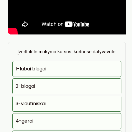
Įvertinkite mokymo kursus, kuriuose dalyvavote:
1-labai blogai
2-blogai
3-vidutiniškai
4-gerai