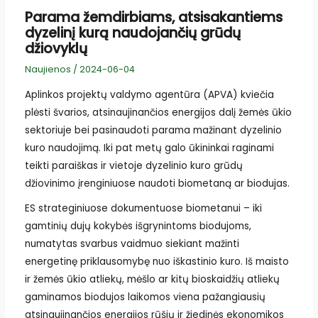
Parama žemdirbiams, atsisakantiems
dyzelinį kurą naudojančių grūdų
džiovyklų
Naujienos
/
2024-06-04
Aplinkos projektų valdymo agentūra (APVA) kviečia
plėsti švarios, atsinaujinančios energijos dalį žemės ūkio
sektoriuje bei pasinaudoti parama mažinant dyzelinio
kuro naudojimą. Iki pat metų galo ūkininkai raginami
teikti paraiškas ir vietoje dyzelinio kuro grūdų
džiovinimo įrenginiuose naudoti biometaną ar biodujas.
ES strateginiuose dokumentuose biometanui – iki
gamtinių dujų kokybės išgrynintoms biodujoms,
numatytas svarbus vaidmuo siekiant mažinti
energetinę priklausomybę nuo iškastinio kuro. Iš maisto
ir žemės ūkio atliekų, mėšlo ar kitų bioskaidžių atliekų
gaminamos biodujos laikomos viena pažangiausių
atsinaujinančios energijos rūšių ir žiedinės ekonomikos