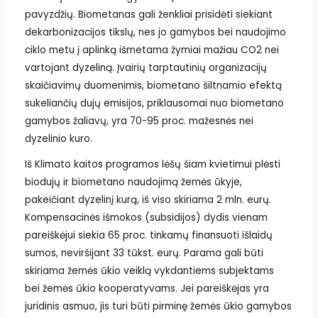
pavyzdžių. Biometanas gali ženkliai prisidėti siekiant
dekarbonizacijos tikslų, nes jo gamybos bei naudojimo
ciklo metu į aplinką išmetama žymiai mažiau CO2 nei
vartojant dyzeliną. Įvairių tarptautinių organizacijų
skaičiavimų duomenimis, biometano šiltnamio efektą
sukeliančių dujų emisijos, priklausomai nuo biometano
gamybos žaliavų, yra 70-95 proc. mažesnės nei
dyzelinio kuro.
Iš Klimato kaitos programos lėšų šiam kvietimui plėsti
biodujų ir biometano naudojimą žemės ūkyje,
pakeičiant dyzelinį kurą, iš viso skiriama 2 mln. eurų.
Kompensacinės išmokos (subsidijos) dydis vienam
pareiškėjui siekia 65 proc. tinkamų finansuoti išlaidų
sumos, neviršijant 33 tūkst. eurų. Parama gali būti
skiriama žemės ūkio veiklą vykdantiems subjektams
bei žemės ūkio kooperatyvams. Jei pareiškėjas yra
juridinis asmuo, jis turi būti pirminę žemės ūkio gamybos