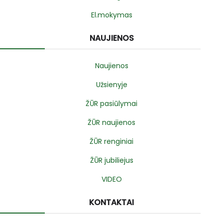
El.mokymas
NAUJIENOS
Naujienos
Užsienyje
ŽŪR pasiūlymai
ŽŪR naujienos
ŽŪR renginiai
ŽŪR jubiliejus
VIDEO
KONTAKTAI