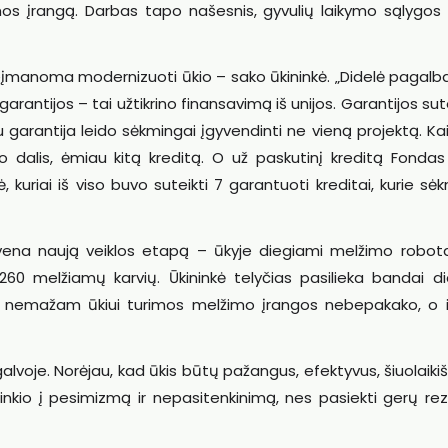
mos įrangą. Darbas tapo našesnis, gyvulių laikymo sąlygos 
eįmanoma modernizuoti ūkio – sako ūkininkė. „Didelė pagalb
rantijos – tai užtikrino finansavimą iš unijos. Garantijos su
 garantija leido sėkmingai įgyvendinti ne vieną projektą. Ka
jo dalis, ėmiau kitą kreditą. O už paskutinį kreditą Fondas
kuriai iš viso buvo suteikti 7 garantuoti kreditai, kurie sė
vena naują veiklos etapą – ūkyje diegiami melžimo robotai
260 melžiamų karvių. Ūkininkė telyčias pasilieka bandai did
ai nemažam ūkiui turimos melžimo įrangos nebepakako, o ir
galvoje. Norėjau, kad ūkis būtų pažangus, efektyvus, šiuolaiki
olinkio į pesimizmą ir nepasitenkinimą, nes pasiekti gerų re