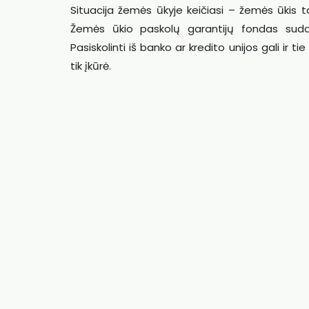
Situacija žemės ūkyje keičiasi – žemės ūkis ta
Žemės ūkio paskolų garantijų fondas sudaro
Pasiskolinti iš banko ar kredito unijos gali ir ti
tik įkūrė.