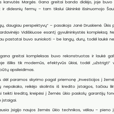
s karvutės Margės. Gana greitai banda didėjo, joje buvo 
et ir didesnių fermų – tam tikslui ūkininkė išsinuomojo Šau
gų, daugiau perspektyvų“ – pasakoja Janė Druskienė. Ūkis pl
davinėjo Vidiškiuose esantį gyvulininkystės kompleksą. 
čiau pastatai buvo suniokoti – be langų, durų, todėl laukė 
 gana greitai kompleksas buvo rekonstruotas ir laukė galvi
e išliks tik modernūs, efektyvūs ūkiai, todėl „užstrigti“ 
būtų apsileidimas.
NMA dėl paramos skyrimo pagal priemonę „Investicijos į žemė
nepakako, reikėjo skolintis iš kredito įstaigos, tačiau li
si teikti kreditą, kreipėsi į Žemės ūkio paskolų garantijų fo
 įstaigai.
sia įsigijo naujos žemės ūkio technikos, vėliau – pieno į