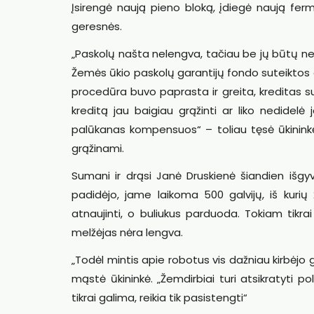
Įsirengė naują pieno bloką, įdiegė naują fer
geresnės.
„Paskolų našta nelengva, tačiau be jų būtų n
Žemės ūkio paskolų garantijų fondo suteiktos ga
procedūra buvo paprasta ir greita, kreditas su
kreditą jau baigiau grąžinti ar liko nedidelė 
palūkanas kompensuos“ – toliau tęsė ūkininkė, 
grąžinami.
Sumani ir drąsi Janė Druskienė šiandien išgy
padidėjo, jame laikoma 500 galvijų, iš kurių 
atnaujinti, o buliukus parduoda. Tokiam tikr
melžėjas nėra lengva.
„Todėl mintis apie robotus vis dažniau kirbėjo 
mąstė ūkininkė. „Žemdirbiai turi atsikratyti p
tikrai galima, reikia tik pasistengti“