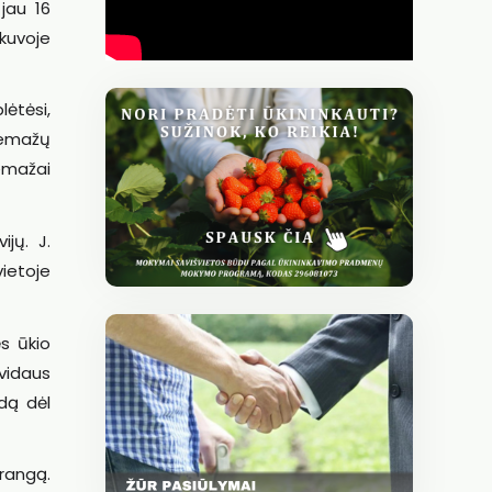
jau 16
kuvoje
ėtėsi,
Nemažų
nemažai
jų. J.
vietoje
s ūkio
kvidaus
ndą dėl
rangą.