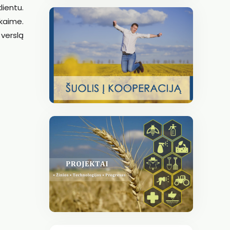
lientu.
kaime.
 verslą