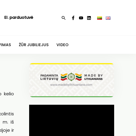
El. parduotuvė
Paieška
VIMAS
ŽŪR JUBILIEJUS
VIDEO
o kelio
olintis
 m. iš
joje ir