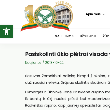
Pereiti
prie
Apie mus
turinio
Open toolbar
NAUJIENOS
UŽSIENYJE
ŽŪR
Pasiskolinti ūkio plėtrai visada
Naujienos
/
2018-10-22
Lietuvos žemdirbiai nelinkę klimpti į skolas, tač
dažniausiai nelieka. Drąsiau skolintis skatina 
Ukmergės r. ūkininkė Janė Druskienė augino ma
iš bankų ir ūkį nuolat plėsti bei modernizuo
Radviliškio rajono. Kaip jaunieji specialistai, b