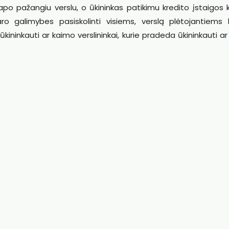
po pažangiu verslu, o ūkininkas patikimu kredito įstaigos k
 galimybes pasiskolinti visiems, verslą plėtojantiems 
e ūkininkauti ar kaimo verslininkai, kurie pradeda ūkininkauti ar