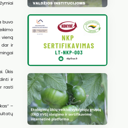
žymiai
a buvo
teikimo
i vieną
 dar ir
kmingai
. Ūkis
inti ir
 rasti
škas“ –
zultatų