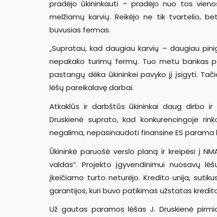
pradėjo ūkininkauti – pradėjo nuo tos vieno
melžiamų karvių. Reikėjo ne tik tvartelio, b
buvusias fermas.
„Supratau, kad daugiau karvių – daugiau pini
nepakako turimų fermų. Tuo metu bankas par
pastangų dėka ūkininkei pavyko jį įsigyti. Ta
lėšų pareikalavę darbai.
Atkaklūs ir darbštūs ūkininkai daug dirbo ir
Druskienė suprato, kad konkurencingoje rinkoj
negalima, nepasinaudoti finansine ES parama 
Ūkininkė paruošė verslo planą ir kreipėsi į 
valdas“. Projekto įgyvendinimui nuosavų lėšų 
įkeičiamo turto neturėjo. Kredito unija, sutiku
garantijos, kuri buvo patikimas užstatas kredito
Už gautas paramos lėšas J. Druskienė pirmiau