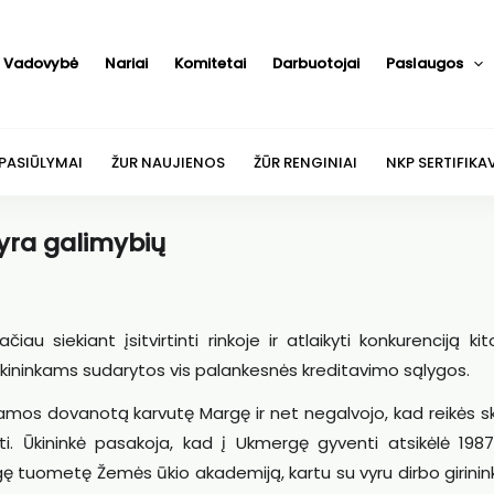
Vadovybė
Nariai
Komitetai
Darbuotojai
Paslaugos
 PASIŪLYMAI
ŽUR NAUJIENOS
ŽŪR RENGINIAI
NKP SERTIFIKA
 yra galimybių
iau siekiant įsitvirtinti rinkoje ir atlaikyti konkurenciją kit
ir ūkininkams sudarytos vis palankesnės kreditavimo sąlygos.
mos dovanotą karvutę Margę ir net negalvojo, kad reikės sk
ti. Ūkininkė pasakoja, kad į Ukmergę gyventi atsikėlė 1987
aigę tuometę Žemės ūkio akademiją, kartu su vyru dirbo girininki