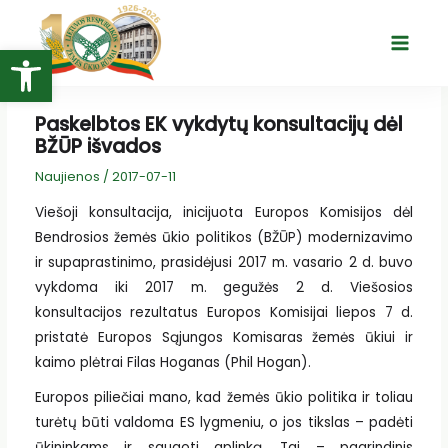
Pereiti
prie
Open toolbar
Main
turinio
Menu
Paskelbtos EK vykdytų konsultacijų dėl
BŽŪP išvados
Naujienos
/
2017-07-11
Viešoji konsultacija, inicijuota Europos Komisijos dėl
Bendrosios žemės ūkio politikos (BŽŪP) modernizavimo
ir supaprastinimo, prasidėjusi 2017 m. vasario 2 d. buvo
vykdoma iki 2017 m. gegužės 2 d. Viešosios
konsultacijos rezultatus Europos Komisijai liepos 7 d.
pristatė Europos Sąjungos Komisaras žemės ūkiui ir
kaimo plėtrai Filas Hoganas (Phil Hogan).
Europos piliečiai mano, kad žemės ūkio politika ir toliau
turėtų būti valdoma ES lygmeniu, o jos tikslas – padėti
ūkininkams ir saugoti aplinką. Tai – pagrindinis