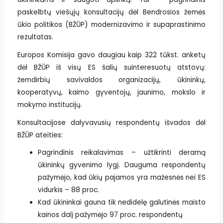
paskelbtų viešųjų konsultacijų dėl Bendrosios žemės
ūkio politikos (BŽŪP) modernizavimo ir supaprastinimo
rezultatas.
Europos Komisija gavo daugiau kaip 322 tūkst. anketų
dėl BŽŪP iš visų ES šalių suinteresuotų atstovų:
žemdirbių savivaldos organizacijų, ūkininkų,
kooperatyvų, kaimo gyventojų, jaunimo, mokslo ir
mokymo institucijų.
Konsultacijose dalyvavusių respondentų išvados dėl
BŽŪP ateities:
Pagrindinis reikalavimas – užtikrinti deramą
ūkininkų gyvenimo lygį. Dauguma respondentų
pažymėjo, kad ūkių pajamos yra mažesnės nei ES
vidurkis – 88 proc.
Kad ūkininkai gauna tik nedidelę galutinės maisto
kainos dalį pažymėjo 97 proc. respondentų