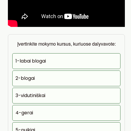
Įvertinkite mokymo kursus, kuriuose dalyvavote:
1-labai blogai
2-blogai
3-vidutiniškai
4-gerai
5-puikiai