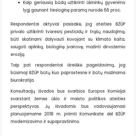
Kaip geriausią būdą užtikrinti ūkininkų gyvenimo
lygį gaunant tiesioginę paramą nurodė 66 proc.
Respondentai aktyviai pasisakė, jog ateities BŽŪP
privalo užtikrinti tvaresnį pesticidų ir trąšų naudojimą,
būti skatinami dalyvauti kovojant su klimato kaita,
saugoti aplinką, biologinę įvairovę, mažinti dirvožemio
eroziją.
Taip pat respondentai išreiškė pageidavimą, jog
būsimoji BŽŪP būtų kuo paprastesnė ir būtų mažinama
biurokratija.
Konsultacijų išvados bus svarbios Europos Komisijai
svarstant žemės ūkio ir maisto politikos ateities
perspektyvas. Jų išvadomis bus vadovaujamasi
planuojamame 2018 m. priimti Komunikate dėl BŽŪP
modernizavimo ir supaprastinimo.