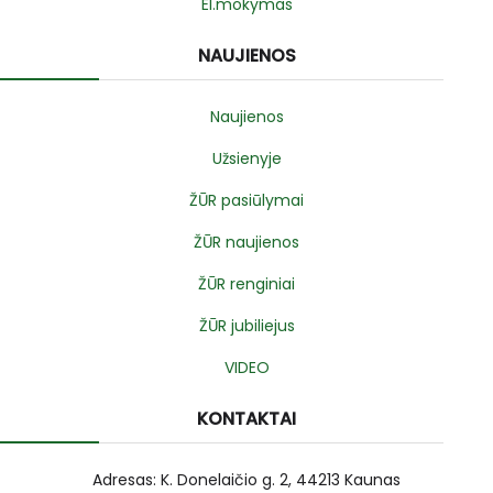
El.mokymas
NAUJIENOS
Naujienos
Užsienyje
ŽŪR pasiūlymai
ŽŪR naujienos
ŽŪR renginiai
ŽŪR jubiliejus
VIDEO
KONTAKTAI
Adresas: K. Donelaičio g. 2, 44213 Kaunas