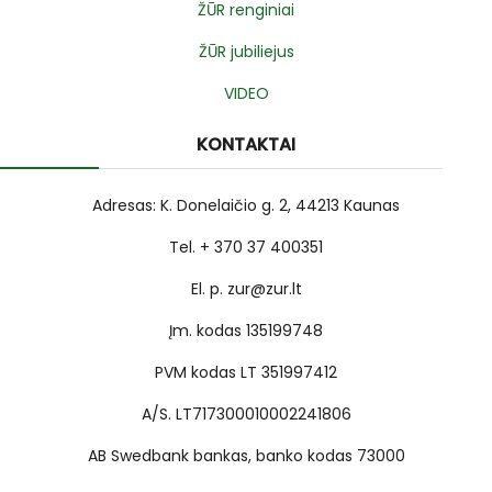
ŽŪR renginiai
ŽŪR jubiliejus
VIDEO
KONTAKTAI
Adresas: K. Donelaičio g. 2, 44213 Kaunas
Tel. + 370 37 400351
El. p. zur@zur.lt
Įm. kodas 135199748
PVM kodas LT 351997412
A/S. LT717300010002241806
AB Swedbank bankas, banko kodas 73000