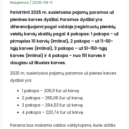
Naujienos
/
2025-09-11
Patvirtinti 2025 m. susietosios pajamų paramos už
pienines karves dydžiai. Paramos dydžiai yra
diferencijuojami pagal valdoje įregistruotų pieninių
veislių karvių skaičių pagal 4 pakopas: 1 pakopa – už
pirmąsias 10 karvių (imtinai), 2 pakopa – už 11–50-
tąją karves (imtinai), 3 pakopa – už 51–150-tąją
karves (imtinai) ir 4 pakopa – nuo 151 karvės ir
daugiau už likusias karves.
2025 m. susietosios pajamų paramos už pienes karves
dydžiai yra:
1 pakopa – 206,11 Eur už karvę;
2 pakopa – 265,06 Eur už karvę;
3 pakopa – 294,53 Eur už karvę;
4 pakopa – 220,74 Eur už karvę.
Parama bus mokama valdos valdytojams, kurie atitiks