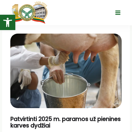
Pereiti
prie
Open toolbar
Main
turinio
Menu
Patvirtinti 2025 m. paramos už pienines
karves dydžiai