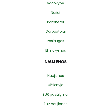
Vadovybė
Nariai
Komitetai
Darbuotojai
Paslaugos
El.mokymas
NAUJIENOS
Naujienos
Užsienyje
ŽŪR pasiūlymai
ŽŪR naujienos