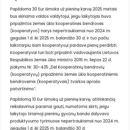
Papildoma 30 Eur išmoka už pieninę karvę 2025 metais
bus skiriama valdos valdytojui, jeigu laikytojas buvo
pripažintos žemės ūkio kooperatinės bendrovės
(kooperatyvo) narys nepertraukiamai nuo 2024 m.
gegužės 1 d. iki 2025 m. balandžio 30 d. ir tuo pačiu
laikotarpiu šiam kooperatyvui pardavė pieną perdirbti.
Kooperatyvai turi būti pripažinti vadovaujantis Lietuvos
Respublikos žemės ūkio ministro 2016 m. liepos 22 d.
įsakymu Nr. 3D-435 „Dėl Kooperatinių bendrovių
(kooperatyvų) pripažinimo žemės ūkio kooperatinėmis
bendrovėmis (kooperatyvais) tvarkos aprašo
patvirtinimo“.
Papildomą 10 Eur išmoką už pieninę karvę, atitinkančią
reikalavimus paramai gauti, numatoma skirti, jeigu
laikytojo tiriamoji pieninių gyvūnų banda dalyvavo
produktyvumo tyrimuose nepertraukiamai nuo 2024 m.
gegužės 1 d. iki 2025 m. balandžio 30 d.