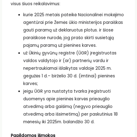
visus šiuos reikalavimus:
kurie 2025 metais pateikė Nacionalinei mokėjimo
agentūrai prie Žemės ūkio ministerijos paraiškas
gauti paramą už deklaruotus plotus. ir šiose
paraiškose nurodė, jog prašo skirti susietąją
pajamų paramą už pienines karves.
už Ūkinių gyvūnų registre (ŪGR) įregistruotas
valdos valdytojo ir (ar) partnerių vardu ir
nepertraukiamai išlaikytas valdoje 2025 m.
gegužės 1 d.– birželio 30 d. (imtinai) pienines
karves;
jeigu ŪGR yra nustatyta tvarka įregistruoti
duomenys apie pieninės karvės prieauglio
atvedimą arba gaišimą (negyvo prieauglio
atvedimą arba išsimetimą) per paskutinius 18
mėnesių iki 2025m. balandžio 30 d.
Papildomos išmokos