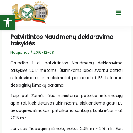
Pereiti
prie
Open toolbar
Main
turinio
Menu
Patvirtintos Naudmenų deklaravimo
taisyklės
Naujienos
/
2016-12-08
Gruodžio 1 d. patvirtintos Naudmenų deklaravimo
taisyklės 2017 metams. Ūkininkams labai svarbu atitikti
reikalavimams ir maksimaliai pasinaudoti ES teikiama
tiesioginių išmokų parama.
Taip pat Žemės ūkio ministerija pateikia informaciją
apie tai, kiek Lietuvos ūkininkams, siekiantiems gauti ES
tiesiogines išmokas, pritaikoma sankcijų, konkrečiai – už
2015 m.:
Jei visas Tiesioginių išmokų vokas 2015 m. ~418 mln. Eur,