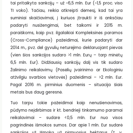
tai pritaikyta sankcijų – už ~6,5 mln. Eur (~1,5 proc. viso
TI voko). Tačiau, reikia atkreipti dėmesį, kad tai yra
suminiai skaičiavimai, į kuriuos įtraukti ir iš anksčiau
padaryti nusižengimai, bet taikomi ir 2015 m.
paraiškoms, kaip pvz. ilgalaikiai Kompleksinės paramos
(Cross-Compliance) pažeidimai, kurie padaryti dar
2014 m., pvz. dėl gyvulių neturėjimo deklaruojant pievas
(vien šios sankcijos sudaro >1 mln. Eurų – tarp minėtų
6,5 mln. Eur). Didžiausią sankcijų dalį vis tik sudaro
Žalinimo reikalavimų (Pasėlių įvairinimo ar Ekologiniu
atžvilgiu svarbios vietovės) pažeidimai – >2 mln. Eur.
Pagal 2016 m. pirminius duomenis – situacija šiais
metais bus daug geresnė.
Tuo tarpu tokie pažeidimai kaip nenušienavimas,
pūdymo neįdirbimas ir kt. bendrieji tinkamumo paramai
reikalavimai – sudarė <0,5 mln. Eur nuo visos
pagrindinės išmokos sumos. Dar apie 1 mln. Eur sudarė
sankcijos už Išmoką už pirmuosius hektarus (t. y.