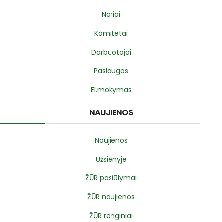
Nariai
Komitetai
Darbuotojai
Paslaugos
El.mokymas
NAUJIENOS
Naujienos
Užsienyje
ŽŪR pasiūlymai
ŽŪR naujienos
ŽŪR renginiai