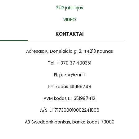
ŽŪR jubiliejus
VIDEO
KONTAKTAI
Adresas: K. Donelaičio g. 2, 44213 Kaunas
Tel. + 370 37 400351
El. p. zur@zur.lt
Įm. kodas 135199748
PVM kodas LT 351997412
A/S. LT717300010002241806
AB Swedbank bankas, banko kodas 73000