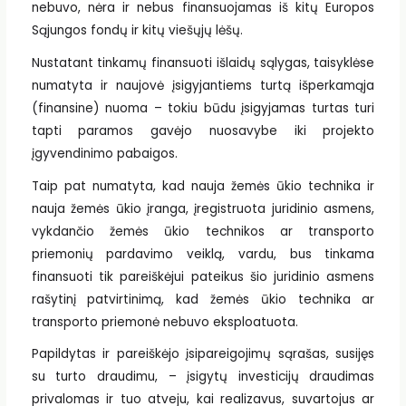
nebuvo, nėra ir nebus finansuojamas iš kitų Europos
Sąjungos fondų ir kitų viešųjų lėšų.
Nustatant tinkamų finansuoti išlaidų sąlygas, taisyklėse
numatyta ir naujovė įsigyjantiems turtą išperkamąja
(finansine) nuoma – tokiu būdu įsigyjamas turtas turi
tapti paramos gavėjo nuosavybe iki projekto
įgyvendinimo pabaigos.
Taip pat numatyta, kad nauja žemės ūkio technika ir
nauja žemės ūkio įranga, įregistruota juridinio asmens,
vykdančio žemės ūkio technikos ar transporto
priemonių pardavimo veiklą, vardu, bus tinkama
finansuoti tik pareiškėjui pateikus šio juridinio asmens
rašytinį patvirtinimą, kad žemės ūkio technika ar
transporto priemonė nebuvo eksploatuota.
Papildytas ir pareiškėjo įsipareigojimų sąrašas, susijęs
su turto draudimu, – įsigytų investicijų draudimas
privalomas ir tuo atveju, kai realizavus, suvartojus ar