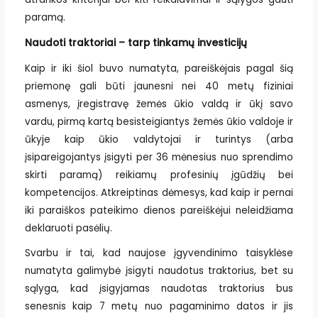
paramą.
Naudoti traktoriai – tarp tinkamų investicijų
Kaip ir iki šiol buvo numatyta, pareiškėjais pagal šią
priemonę gali būti jaunesni nei 40 metų fiziniai
asmenys, įregistravę žemės ūkio valdą ir ūkį savo
vardu, pirmą kartą besisteigiantys žemės ūkio valdoje ir
ūkyje kaip ūkio valdytojai ir turintys (arba
įsipareigojantys įsigyti per 36 mėnesius nuo sprendimo
skirti paramą) reikiamų profesinių įgūdžių bei
kompetencijos. Atkreiptinas dėmesys, kad kaip ir pernai
iki paraiškos pateikimo dienos pareiškėjui neleidžiama
deklaruoti pasėlių.
Svarbu ir tai, kad naujose įgyvendinimo taisyklėse
numatyta galimybė įsigyti naudotus traktorius, bet su
sąlyga, kad įsigyjamas naudotas traktorius bus
senesnis kaip 7 metų nuo pagaminimo datos ir jis