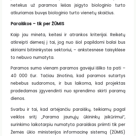
netekus už paramos lėšas įsigyto biologinio turto
atkuriamas buvęs biologinio turto vienetų skaičius.
Paraiškos – tik per ŽŪMIS
Kaip jau minėta, keitėsi ir atrankos kriterijai. Reikėtų
atkreipti dėmesį į tai, jog nuo šiol papildomi balai bus
skiriami bitininkystės sektoriui, – ankstesnėse taisyklėse
to nebuvo numatyta.
Paramos suma vienam paramos gavėjui išliko ta pati –
40 000 Eur. Tačiau žinotina, kad paramos sutartys
nebebus sudaromos, ir bus laikoma, kad projektas
pradedamas įgyvendinti nuo sprendimo skirti paramą
dienos.
Svarbu ir tai, kad artėjančiu paraiškų, teikiamų pagal
veiklos sritį „Parama jaunųjų ūkininkų įsikūrimui“,
surinkimo laikotarpiu numatyta paraiškas priimti tik per
Žemės ūkio ministerijos informacinę sistemą (ŽŪMIS)