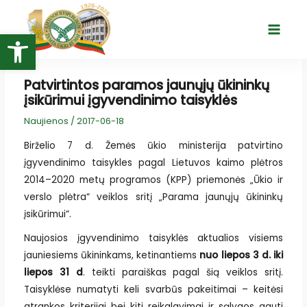
Pereiti
prie
Open toolbar
Main
turinio
Menu
Patvirtintos paramos jaunųjų ūkininkų
įsikūrimui įgyvendinimo taisyklės
Naujienos
/
2017-06-18
Birželio 7 d. Žemės ūkio ministerija patvirtino
įgyvendinimo taisykles pagal Lietuvos kaimo plėtros
2014–2020 metų programos (KPP) priemonės „Ūkio ir
verslo plėtra“ veiklos sritį „Parama jaunųjų ūkininkų
įsikūrimui“.
Naujosios įgyvendinimo taisyklės aktualios visiems
jauniesiems ūkininkams, ketinantiems
nuo liepos 3 d. iki
liepos 31 d
. teikti paraiškas pagal šią veiklos sritį.
Taisyklėse numatyti keli svarbūs pakeitimai – keitėsi
atrankos kriterijai bei kiti reikalavimai ir sąlygos gauti