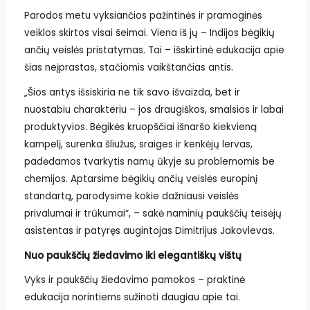
Parodos metu vyksiančios pažintinės ir pramoginės
veiklos skirtos visai šeimai. Viena iš jų – Indijos bėgikių
ančių veislės pristatymas. Tai – išskirtinė edukacija apie
šias neįprastas, stačiomis vaikštančias antis.
„Šios antys išsiskiria ne tik savo išvaizda, bet ir
nuostabiu charakteriu – jos draugiškos, smalsios ir labai
produktyvios. Bėgikės kruopščiai išnaršo kiekvieną
kampelį, surenka šliužus, sraiges ir kenkėjų lervas,
padėdamos tvarkytis namų ūkyje su problemomis be
chemijos. Aptarsime bėgikių ančių veislės europinį
standartą, parodysime kokie dažniausi veislės
privalumai ir trūkumai“, – sakė naminių paukščių teisėjų
asistentas ir patyręs augintojas Dimitrijus Jakovlevas.
Nuo paukščių žiedavimo iki elegantiškų vištų
Vyks ir paukščių žiedavimo pamokos – praktinė
edukacija norintiems sužinoti daugiau apie tai.