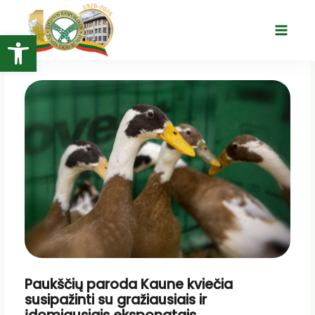
Pereiti
prie
Open toolbar
Main
turinio
Menu
Paukščių paroda Kaune kviečia
susipažinti su gražiausiais ir