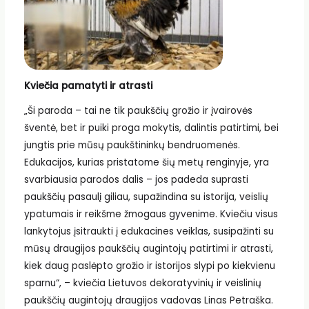
Kviečia pamatyti ir atrasti
„Ši paroda – tai ne tik paukščių grožio ir įvairovės
šventė, bet ir puiki proga mokytis, dalintis patirtimi, bei
jungtis prie mūsų paukštininkų bendruomenės.
Edukacijos, kurias pristatome šių metų renginyje, yra
svarbiausia parodos dalis – jos padeda suprasti
paukščių pasaulį giliau, supažindina su istorija, veislių
ypatumais ir reikšme žmogaus gyvenime. Kviečiu visus
lankytojus įsitraukti į edukacines veiklas, susipažinti su
mūsų draugijos paukščių augintojų patirtimi ir atrasti,
kiek daug paslėpto grožio ir istorijos slypi po kiekvienu
sparnu“, – kviečia Lietuvos dekoratyvinių ir veislinių
paukščių augintojų draugijos vadovas Linas Petraška.