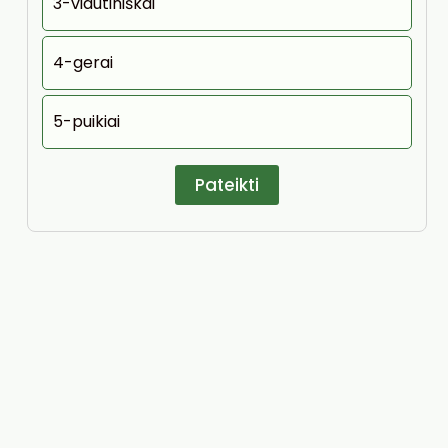
3-vidutiniškai
4-gerai
5-puikiai