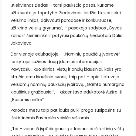
„Kiekvienas žiedas – tarsi paukščio pasas, kuriame
užfiksuota jo tapatybė. Žiedavimas leidžia tiksliai sekti
veisimo linijas, dalyvauti parodose ir konkursuose,
užtikrina veislių grynumą“, – pasakojo sodybos „Gyvas
kalnas“ šeimininkė ir patyrusi paukščių žieduotoja Dalia
Jakovleva.
Dar vienoje edukacijoje – „Naminių paukščių įvairovė“ –
lankytojai sužinos daug įdomios informacijos.
Pavyzdžiui, kuo skiriasi vištų ir ančių kiaušiniai, koks yra
stručio emu kiaušinio svoris, taip pat – apie Lietuvoje
veisiamų naminių paukščių įvairovę. „Gamta numargina
kiaušinius gražiausiai“, – akcentavo edukatorė Aušra iš
„Basomis miške“.
Parodos metu taip pat lauks puiki proga susipažinti su
išskirtinėmis Faverolės veislės vištomis.
„Tai – viena iš įspūdingiausių ir labiausiai išskirtinių vištų