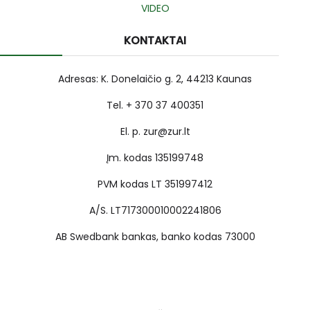
VIDEO
KONTAKTAI
Adresas: K. Donelaičio g. 2, 44213 Kaunas
Tel. + 370 37 400351
El. p. zur@zur.lt
Įm. kodas 135199748
PVM kodas LT 351997412
A/S. LT717300010002241806
AB Swedbank bankas, banko kodas 73000