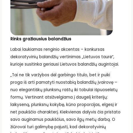
Rinks gražiausius balandžius
Labai laukiamas renginio akcentas – konkursas
dekoratyvinių balandžių vertinimas „Lietuvos taurė“,
kurioje susitinka geriausi Lietuvos balandžių augintojai.
„Tai ne tik varžybos dėl garbingo titulo, bet ir puiki
proga iš arti pamatyti nuostabią balandžių įvairovę –
nuo elegantiškų plunksnų raštų iki tobulai išpuoselėtų
formų. Vertinant atsižvelgiama į daugelį kriterijų:
laikyseną, plunksnų kokybę, kūno proporcijas, elgesį ir
net paukščio charakterį. Kiekvienas dalyvis čia pristato
savo auginamus paukščius, savo ilgų metų darbą. O
žiūrovai turi galimybę pajusti, kad dekoratyvinių