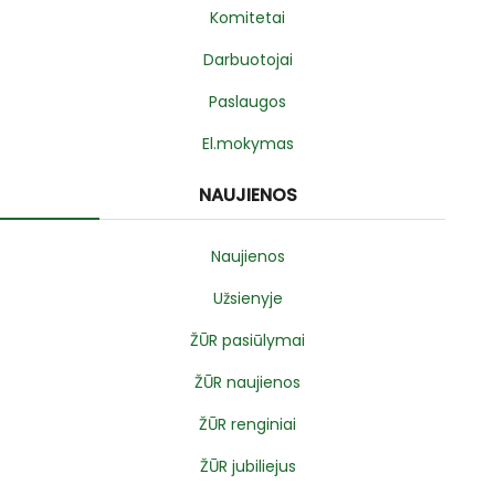
Komitetai
Darbuotojai
Paslaugos
El.mokymas
NAUJIENOS
Naujienos
Užsienyje
ŽŪR pasiūlymai
ŽŪR naujienos
ŽŪR renginiai
ŽŪR jubiliejus