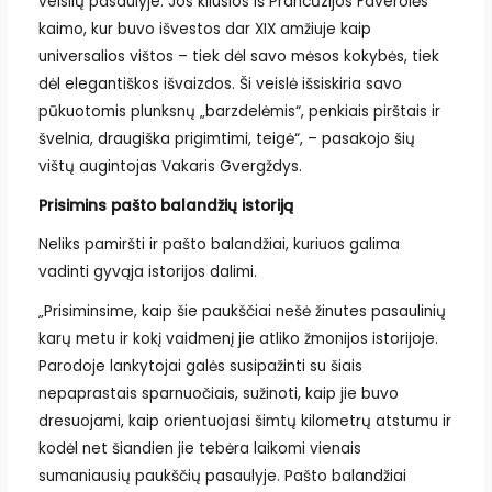
veislių pasaulyje. Jos kilusios iš Prancūzijos Faverolės
kaimo, kur buvo išvestos dar XIX amžiuje kaip
universalios vištos – tiek dėl savo mėsos kokybės, tiek
dėl elegantiškos išvaizdos. Ši veislė išsiskiria savo
pūkuotomis plunksnų „barzdelėmis“, penkiais pirštais ir
švelnia, draugiška prigimtimi, teigė“, – pasakojo šių
vištų augintojas Vakaris Gvergždys.
Prisimins pašto balandžių istoriją
Neliks pamiršti ir pašto balandžiai, kuriuos galima
vadinti gyvąja istorijos dalimi.
„Prisiminsime, kaip šie paukščiai nešė žinutes pasaulinių
karų metu ir kokį vaidmenį jie atliko žmonijos istorijoje.
Parodoje lankytojai galės susipažinti su šiais
nepaprastais sparnuočiais, sužinoti, kaip jie buvo
dresuojami, kaip orientuojasi šimtų kilometrų atstumu ir
kodėl net šiandien jie tebėra laikomi vienais
sumaniausių paukščių pasaulyje. Pašto balandžiai