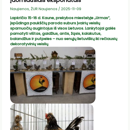
įdomiausiais eksponatais
Naujienos
,
ŽUR Naujienos
/
2025-11-09
Lapkričio 15-16 d. Kaune, prekybos miestelyje „Urmas“,
įspūdinga paukščių paroda suburs įvairių veislių
sparnuočių augintojus iš visos Lietuvos. Lankytojai galės
pamatyti vištas, gaidžius, antis, žąsis, kalakutus,
balandžius ir putpeles – nuo senųjų lietuviškų iki rečiausių
dekoratyvinių veislių.