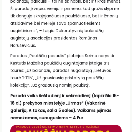
balandžių pasaulis – tai ne tik hobis, bet ir tikras menas.
Ši paroda įkvepia, vienija ir primena, kad grožis slypi ne
tik danguje skrajojančiuose paukščiuose, bet ir žmonių
atsidavime bei meilėje savo sparnuotiesiems
augintiniams“, – teigia Dekoratyvinių balandžių
augintojų asociacijos prezidentas Ramūnas
Naruševičius.
Parodos „Paukščių pasaulis“ globėjas Seimo narys dr.
Kęstutis Mažeika paukščių augintojams įsteigė tris
taures: „Už balandžių parodos nugalėtoją „Lietuvos
taurė 2025“, „Už gausiausią pristatytą paukščių
kolekciją“, „Už gražiausią naminį paukštį“.
Paroda veiks šeštadienį ir sekmadienį (lapkričio 15-
16 d.) prekybos miestelyje „Urmas“ (Vakarinė
galerija, A takas, šalia 5 salės). Vaikams įėjimas
nemokamas, suaugusiems – 4 Eur.