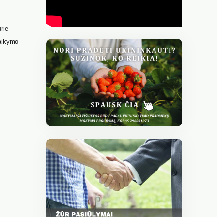
rie
laikymo