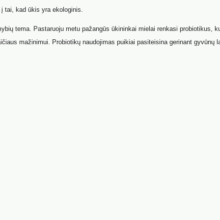
į tai, kad ūkis yra ekologinis.
bių tema. Pastaruoju metu pažangūs ūkininkai mielai renkasi probiotikus, ku
aičiaus mažinimui. Probiotikų naudojimas puikiai pasiteisina gerinant gyvūnų 