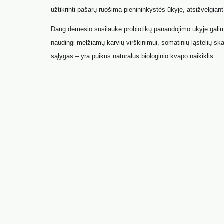
užtikrinti pašarų ruošimą pienininkystės ūkyje, atsižvelgiant 
Daug dėmesio susilaukė probiotikų panaudojimo ūkyje galimy
naudingi melžiamų karvių virškinimui, somatinių ląstelių sk
sąlygas – yra puikus natūralus biologinio kvapo naikiklis.