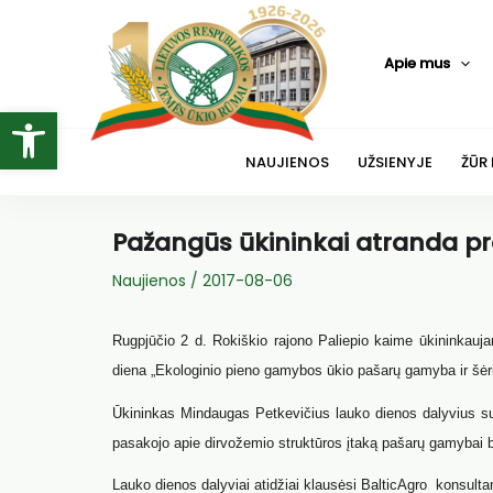
Pereiti
prie
Apie mus
turinio
Open toolbar
NAUJIENOS
UŽSIENYJE
ŽŪR
Pažangūs ūkininkai atranda pr
Naujienos
/
2017-08-06
Rugpjūčio 2 d. Rokiškio rajono Paliepio kaime ūkininkauja
diena „Ekologinio pieno gamybos ūkio pašarų gamyba ir šėri
Ūkininkas Mindaugas Petkevičius lauko dienos dalyvius sup
pasakojo apie dirvožemio struktūros įtaką pašarų gamybai be
Lauko dienos dalyviai atidžiai klausėsi BalticAgro konsult