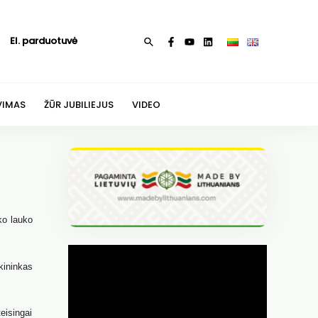
El. parduotuvė
Paieška
VIMAS
ŽŪR JUBILIEJUS
VIDEO
ko lauko
kininkas
eisingai