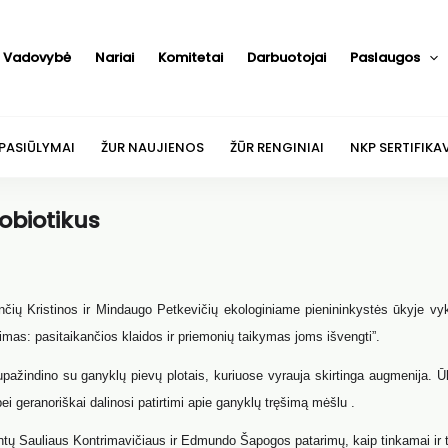
Vadovybė
Nariai
Komitetai
Darbuotojai
Paslaugos
 PASIŪLYMAI
ŽUR NAUJIENOS
ŽŪR RENGINIAI
NKP SERTIFIKA
obiotikus
nčių Kristinos ir Mindaugo Petkevičių ekologiniame pienininkystės ūkyje vy
mas: pasitaikančios klaidos ir priemonių taikymas joms išvengti”.
ažindino su ganyklų pievų plotais, kuriuose vyrauja skirtinga augmenija. Ū
i geranoriškai dalinosi patirtimi apie ganyklų tręšimą mėšlu .
antų Sauliaus Kontrimavičiaus ir Edmundo Šapogos patarimų, kaip tinkamai ir t