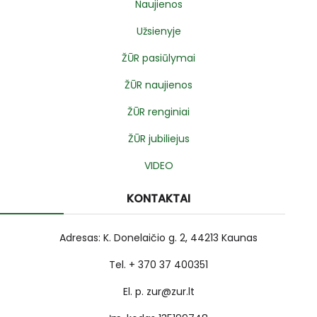
Naujienos
Užsienyje
ŽŪR pasiūlymai
ŽŪR naujienos
ŽŪR renginiai
ŽŪR jubiliejus
VIDEO
KONTAKTAI
Adresas: K. Donelaičio g. 2, 44213 Kaunas
Tel. + 370 37 400351
El. p. zur@zur.lt