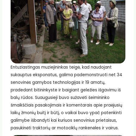
Entuziastingas muziejininkas teigė, kad naudojant
sukauptus eksponatus, galima pademonstruoti net 34
senovinės gamybos technologijas ir 19 amatų,
pradedant bitininkyste ir baigiant geležies išgavimu iš
balų rūdos. Suaugusieji buvo sužavėti šeimininko
šmaikščiais pasakojimais ir komentarais apie praėjusių
laikų žmonių buitį ir būtį, o vaikai buvo ypač patenkinti
galimybe išbandyti kai kuriuos senovinius prietaisus,
pasukinėti traktorių ar motociklų rankenėles ir vairus.