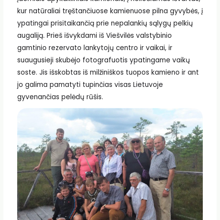
kur natūraliai tręštančiuose kamienuose pilna gyvybės, į
ypatingai prisitaikančią prie nepalankių sąlygų pelkių
augaliją. Prieš išvykdami iš Viešvilės valstybinio
gamtinio rezervato lankytojų centro ir vaikai, ir
suaugusieji skubėjo fotografuotis ypatingame vaikų
soste. Jis išskobtas iš milžiniškos tuopos kamieno ir ant
jo galima pamatyti tupinčias visas Lietuvoje
gyvenančias pelėdų rūšis.