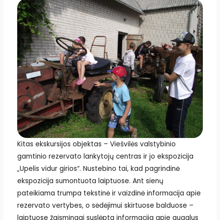
Kitas ekskursijos objektas – Viešvilės valstybinio
gamtinio rezervato lankytojų centras ir jo ekspozicija
„Upelis vidur girios“. Nustebino tai, kad pagrindinė
ekspozicija sumontuota laiptuose. Ant sienų
pateikiama trumpa tekstinė ir vaizdinė informacija apie
rezervato vertybes, o sėdėjimui skirtuose balduose –
laiptuose žaismingai suslėpta informacija apie augalus