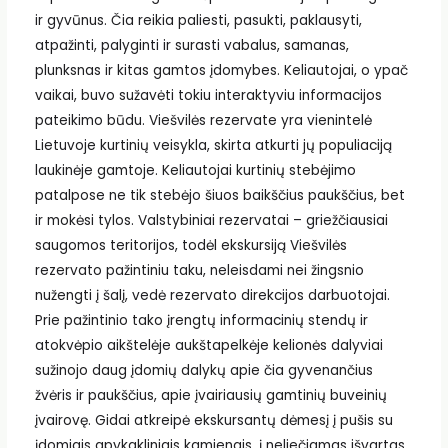
ir gyvūnus. Čia reikia paliesti, pasukti, paklausyti,
atpažinti, palyginti ir surasti vabalus, samanas,
plunksnas ir kitas gamtos įdomybes. Keliautojai, o ypač
vaikai, buvo sužavėti tokiu interaktyviu informacijos
pateikimo būdu. Viešvilės rezervate yra vienintelė
Lietuvoje kurtinių veisykla, skirta atkurti jų populiaciją
laukinėje gamtoje. Keliautojai kurtinių stebėjimo
patalpose ne tik stebėjo šiuos baikščius paukščius, bet
ir mokėsi tylos. Valstybiniai rezervatai – griežčiausiai
saugomos teritorijos, todėl ekskursiją Viešvilės
rezervato pažintiniu taku, neleisdami nei žingsnio
nužengti į šalį, vedė rezervato direkcijos darbuotojai.
Prie pažintinio tako įrengtų informacinių stendų ir
atokvėpio aikštelėje aukštapelkėje kelionės dalyviai
sužinojo daug įdomių dalykų apie čia gyvenančius
žvėris ir paukščius, apie įvairiausių gamtinių buveinių
įvairovę. Gidai atkreipė ekskursantų dėmesį į pušis su
įdomiais apykakliniais kamienais, į neliečiamas išvartas,