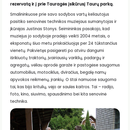
rezervatą ir į prie Tauragės įsikūrusį Taurų parką.
Smalininkuose prie savo sodybos vartų keliautojus
pasitiko senovinės technikos muziejaus sumanytojas ir
įkūrėjas Justinas Stonys. Šeimininkas pasakojo, kad
muziejus jo sodyboje pradėjo veikti 2004 metais, o
eksponatų šiuo metu priskaičiuojąs per 24 tūkstančius
vienetų. Pakvietęs pasigėrėti po atviru dangumi
išrikiuotų traktorių, įvairiausių variklių, padargų ir
agregatų, vėliau aprodė garaže ir pastogėse saugomus
automobilius, motociklus, dviračius, begalę namų
apyvokos reikmenų, įrankių. O štai namuose saugoma
tai, kas bijo kritulių, vėjo ar saulės kaitros. Tai – radijo,
foto, kino, siuvimo, spausdinimo bei kita senovinė
technika.