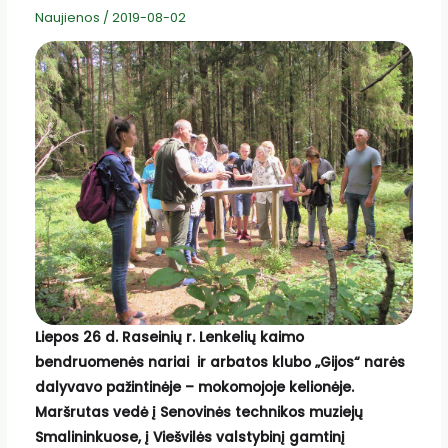
Naujienos
/
2019-08-02
Liepos 26 d. Raseinių r. Lenkelių kaimo
bendruomenės nariai ir arbatos klubo „Gijos“ narės
dalyvavo pažintinėje – mokomojoje kelionėje.
Maršrutas vedė į Senovinės technikos muziejų
Smalininkuose, į Viešvilės valstybinį gamtinį