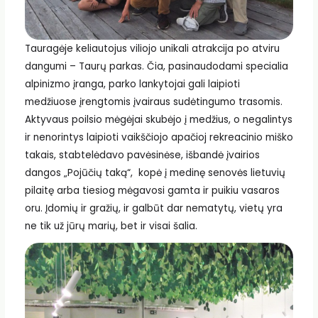
Tauragėje keliautojus viliojo unikali atrakcija po atviru
dangumi – Taurų parkas. Čia, pasinaudodami specialia
alpinizmo įranga, parko lankytojai gali laipioti
medžiuose įrengtomis įvairaus sudėtingumo trasomis.
Aktyvaus poilsio mėgėjai skubėjo į medžius, o negalintys
ir nenorintys laipioti vaikščiojo apačioj rekreacinio miško
takais, stabtelėdavo pavėsinėse, išbandė įvairios
dangos „Pojūčių taką“, kopė į medinę senovės lietuvių
pilaitę arba tiesiog mėgavosi gamta ir puikiu vasaros
oru. Įdomių ir gražių, ir galbūt dar nematytų, vietų yra
ne tik už jūrų marių, bet ir visai šalia.