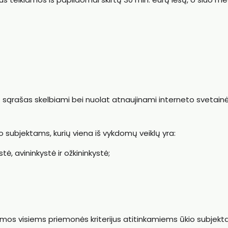
jų sąrašas skelbiami bei nuolat atnaujinami interneto svetain
o subjektams, kurių viena iš vykdomų veiklų yra:
stė, avininkystė ir ožkininkystė;
iamos visiems priemonės kriterijus atitinkamiems ūkio subjekt