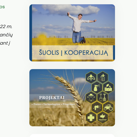
los
22 m.
iančių
ant į