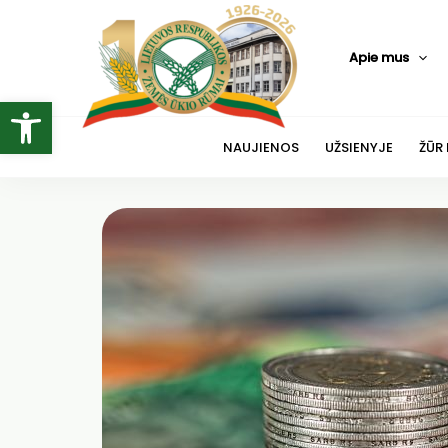
Pereiti
prie
Apie mus
turinio
Open toolbar
NAUJIENOS
UŽSIENYJE
ŽŪR