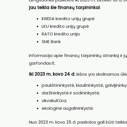
jau teikia šie finansų tarpininkai
:
KREDA kredito unijų grupė
LKU kredito unijų grupė
RATO kredito unija
SME Bank
Informacija apie finansų tarpininkų atranką ir 
garfondas.lt.
Iki 2023 m. kovo 24 d.
lėšos yra skolinamos ūki
paukštininkystė, kiaulininkystė, galvijininky
daržininkystė ir sodininkystė;
akvakultūra;
ekologinė augalininkystė.
Nuo 2023 m. kovo 25 d. paskolos gali būti teik