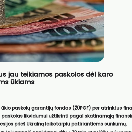
kus jau teikiamos paskolos dėl karo
ems ūkiams
 ūkio paskolų garantijų fondas (ŽŪPGF) per atrinktus fin
 paskolas likvidumui užtikrinti pagal skatinamąją finans
esijos prieš Ukrainą laikotarpiu patiriantiems sunkumų.
bus teikiamos iš papildomai skirtų 30 mln. eurų lėšų, o šiuo me