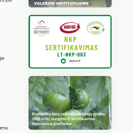
ėje
ams.