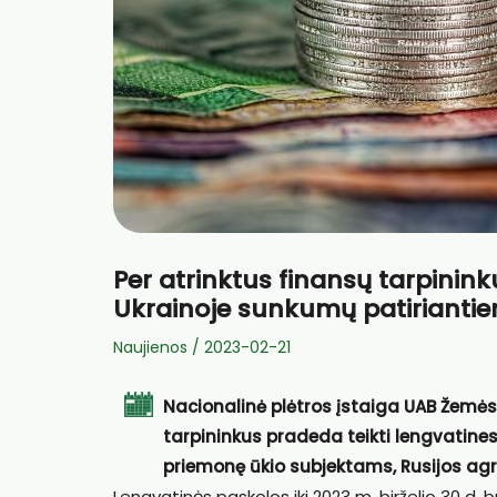
Per atrinktus finansų tarpinin
Ukrainoje sunkumų patirianti
Naujienos
/
2023-02-21
Nacionalinė plėtros įstaiga UAB Žemės
tarpininkus pradeda teikti lengvatines
priemonę ūkio subjektams, Rusijos agr
Lengvatinės paskolos iki 2023 m. birželio 30 d. 