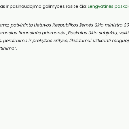
gas ir pasinaudojimo galimybes rasite čia:
Lengvatinės pasko
, patvirtintą Lietuvos Respublikos žemės ūkio ministro 20
namosios finansinės priemonės „Paskolos ūkio subjektų, veik
perdirbimo ir prekybos srityse, likvidumui užtikrinti reaguoj
tinimo“.