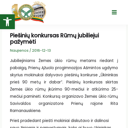
Pereiti
prie
Open toolbar
Main
turinio
Menu
Piešinių konkursas Rūmų jubiliejui
pažymėti
Naujienos
/
2016-12-13
Jubiliejiniams Žemės ūkio rūmų metams riedant į
pabaigą, Prienų Ąžuolo progimnazijos Ašmintos ugdymo
skyrius mokinukai dalyvavo piešinių konkurse „Ūkininkas
prieš 90 metų ir dabar”. Piešinių konkursas skirtas
Žemės ūkio rūmų įkūrimo 90-mečiui ir atkūrimo 25-
mečiui paminėti. Konkursą organizavo Žemės ūkio rūmų
Savivaldos organizatorė Prienų rajone Rita
Ramanauskienė.
Prieš pradedant piešti mokiniai diskutavo ir dalinosi
savo žiniomis ir pamąstymais, koks gi buvo ūkininkas