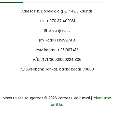
Adresas: K. Donelaičio g. 2, 44213 Kaunas
Tel. + 370 37 400351
El. p. zur@zur.lt
Įm. kodas 135199748
PVM kodas LT 351997412
A/S. LT717300010002241806
AB Swedbank bankas, banko kodas 73000
Visos teisės saugomos © 2026 Žemės ūkio rūmai |
Privatumo
politika