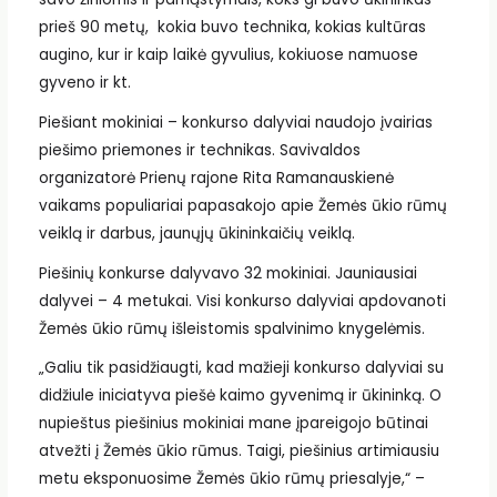
prieš 90 metų, kokia buvo technika, kokias kultūras
augino, kur ir kaip laikė gyvulius, kokiuose namuose
gyveno ir kt.
Piešiant mokiniai – konkurso dalyviai naudojo įvairias
piešimo priemones ir technikas. Savivaldos
organizatorė Prienų rajone Rita Ramanauskienė
vaikams populiariai papasakojo apie Žemės ūkio rūmų
veiklą ir darbus, jaunųjų ūkininkaičių veiklą.
Piešinių konkurse dalyvavo 32 mokiniai. Jauniausiai
dalyvei – 4 metukai. Visi konkurso dalyviai apdovanoti
Žemės ūkio rūmų išleistomis spalvinimo knygelėmis.
„Galiu tik pasidžiaugti, kad mažieji konkurso dalyviai su
didžiule iniciatyva piešė kaimo gyvenimą ir ūkininką. O
nupieštus piešinius mokiniai mane įpareigojo būtinai
atvežti į Žemės ūkio rūmus. Taigi, piešinius artimiausiu
metu eksponuosime Žemės ūkio rūmų priesalyje,“ –