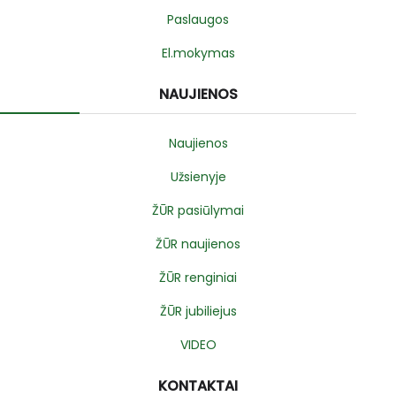
Paslaugos
El.mokymas
NAUJIENOS
Naujienos
Užsienyje
ŽŪR pasiūlymai
ŽŪR naujienos
ŽŪR renginiai
ŽŪR jubiliejus
VIDEO
KONTAKTAI