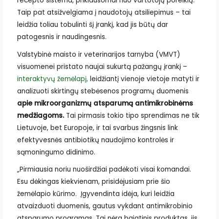
recepto sistema, priklausomai nuo vartotojų poreikių.
Taip pat atsižvelgiama į naudotojų atsiliepimus – tai
leidžia toliau tobulinti šį įrankį, kad jis būtų dar
patogesnis ir naudingesnis.
Valstybinė maisto ir veterinarijos tarnyba (VMVT)
visuomenei pristato naujai sukurtą pažangų įrankį –
interaktyvų žemėlapį,
leidžiantį vienoje vietoje matyti ir
analizuoti skirtingų stebėsenos programų duomenis
apie mikroorganizmų atsparumą antimikrobinėms
medžiagoms.
Tai pirmasis tokio tipo sprendimas ne tik
Lietuvoje, bet Europoje, ir tai svarbus žingsnis link
efektyvesnės antibiotikų naudojimo kontrolės ir
sąmoningumo didinimo.
„Pirmiausia noriu nuoširdžiai padėkoti visai komandai.
Esu dėkingas kiekvienam, prisidėjusiam prie šio
žemėlapio kūrimo. Įgyvendinta idėja, kuri leidžia
atvaizduoti duomenis, gautus vykdant antimikrobinio
atsparumo programas. Tai nėra baigtinis produktas, jis