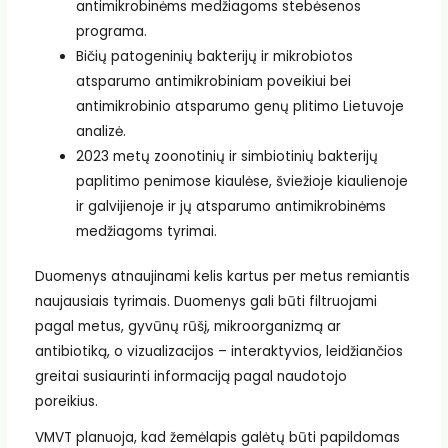
antimikrobinėms medžiagoms stebėsenos
programa.
Bičių patogeninių bakterijų ir mikrobiotos
atsparumo antimikrobiniam poveikiui bei
antimikrobinio atsparumo genų plitimo Lietuvoje
analizė.
2023 metų zoonotinių ir simbiotinių bakterijų
paplitimo penimose kiaulėse, šviežioje kiaulienoje
ir galvijienoje ir jų atsparumo antimikrobinėms
medžiagoms tyrimai.
Duomenys atnaujinami kelis kartus per metus remiantis
naujausiais tyrimais. Duomenys gali būti filtruojami
pagal metus, gyvūnų rūšį, mikroorganizmą ar
antibiotiką, o vizualizacijos – interaktyvios, leidžiančios
greitai susiaurinti informaciją pagal naudotojo
poreikius.
VMVT planuoja, kad žemėlapis galėtų būti papildomas