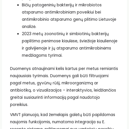
Bičių patogeninių bakterijų ir mikrobiotos
atsparumo antimikrobiniam poveikiui bei
antimikrobinio atsparumo genų plitimo Lietuvoje
analizė.
2023 metų zoonotinių ir simbiotinių bakterijų
paplitimo penimose kiaulėse, šviežioje kiaulienoje
ir galvijienoje ir jų atsparumo antimikrobinėms
medžiagoms tyrimai.
Duomenys atnaujinami kelis kartus per metus remiantis
naujausiais tyrimais. Duomenys gali būti filtruojami
pagal metus, gyvūnų rūšį, mikroorganizmą ar
antibiotiką, o vizualizacijos – interaktyvios, leidžiančios
greitai susiaurinti informaciją pagal naudotojo
poreikius.
VMVT planuoja, kad žemėlapis galėtų būti papildomas
naujomis funkcijomis, numatoma integracija su E.