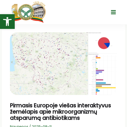
Pereiti
prie
Open toolbar
Main
turinio
Menu
Pirmasis Europoje viešas interaktyvus
žemėlapis apie mikroorganizmų
atsparumą antibiotikams
Naujienos
/
2025-08-11