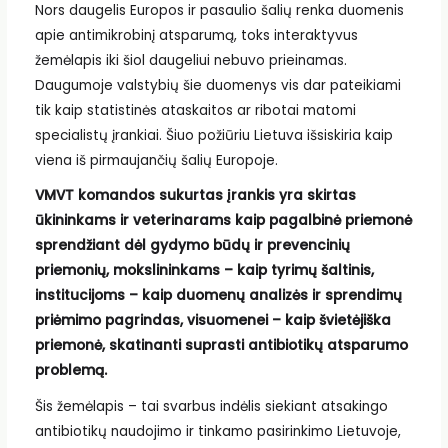
Nors daugelis Europos ir pasaulio šalių renka duomenis
apie antimikrobinį atsparumą, toks interaktyvus
žemėlapis iki šiol daugeliui nebuvo prieinamas.
Daugumoje valstybių šie duomenys vis dar pateikiami
tik kaip statistinės ataskaitos ar ribotai matomi
specialistų įrankiai. Šiuo požiūriu Lietuva išsiskiria kaip
viena iš pirmaujančių šalių Europoje.
VMVT komandos sukurtas įrankis yra skirtas
ūkininkams ir veterinarams kaip pagalbinė priemonė
sprendžiant dėl gydymo būdų ir prevencinių
priemonių, mokslininkams – kaip tyrimų šaltinis,
institucijoms – kaip duomenų analizės ir sprendimų
priėmimo pagrindas, visuomenei – kaip švietėjiška
priemonė, skatinanti suprasti antibiotikų atsparumo
problemą.
Šis žemėlapis – tai svarbus indėlis siekiant atsakingo
antibiotikų naudojimo ir tinkamo pasirinkimo Lietuvoje,