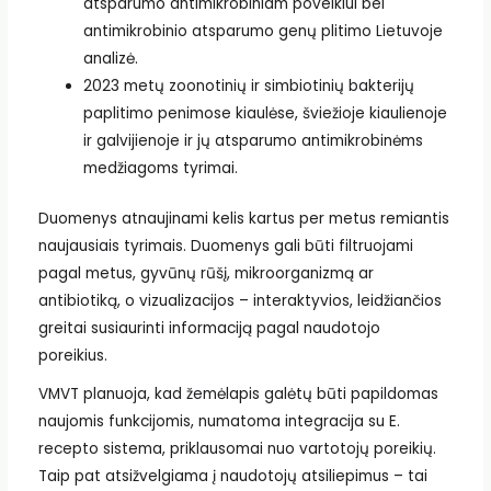
atsparumo antimikrobiniam poveikiui bei
antimikrobinio atsparumo genų plitimo Lietuvoje
analizė.
2023 metų zoonotinių ir simbiotinių bakterijų
paplitimo penimose kiaulėse, šviežioje kiaulienoje
ir galvijienoje ir jų atsparumo antimikrobinėms
medžiagoms tyrimai.
Duomenys atnaujinami kelis kartus per metus remiantis
naujausiais tyrimais. Duomenys gali būti filtruojami
pagal metus, gyvūnų rūšį, mikroorganizmą ar
antibiotiką, o vizualizacijos – interaktyvios, leidžiančios
greitai susiaurinti informaciją pagal naudotojo
poreikius.
VMVT planuoja, kad žemėlapis galėtų būti papildomas
naujomis funkcijomis, numatoma integracija su E.
recepto sistema, priklausomai nuo vartotojų poreikių.
Taip pat atsižvelgiama į naudotojų atsiliepimus – tai