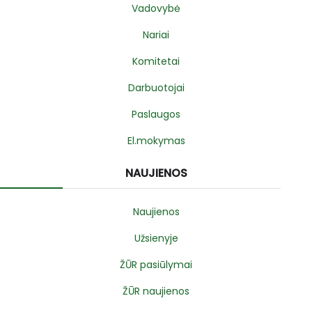
Vadovybė
Nariai
Komitetai
Darbuotojai
Paslaugos
El.mokymas
NAUJIENOS
Naujienos
Užsienyje
ŽŪR pasiūlymai
ŽŪR naujienos