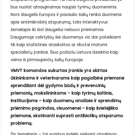
bus nuolat atnaujinamas naujais tyrimų duomenimis.
Nors daugelis Europos ir pasaulio šalių renka duomenis
apie antimikrobinį atsparumą, toks interaktyvus
žemėlapis iki šiol daugeliui nebuvo prieinamas.
Daugumoje valstybių šie duomenys vis dar pateikiami
tik kaip statistinės ataskaitos ar ribotai matomi
specialistų įrankiai. Šiuo požiūriu Lietuva išsiskiria kaip
viena iš pirmaujančių šalių Europoje.
VMVT komandos sukurtas įrankis yra skirtas
ūkininkams ir veterinarams kaip pagalbinė priemonė
sprendžiant dėl gydymo būdų ir prevencinių
priemonių, mokslininkams – kaip tyrimų šaltinis,
institucijoms – kaip duomenų analizės ir sprendimų
priėmimo pagrindas, visuomenei – kaip švietėjiška
priemonė, skatinanti suprasti antibiotikų atsparumo
problemą.
Šis žemėlapis – tai svarbus indėlis siekiant atsakingo