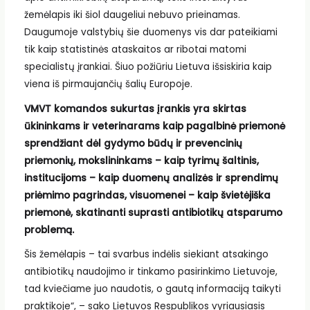
žemėlapis iki šiol daugeliui nebuvo prieinamas.
Daugumoje valstybių šie duomenys vis dar pateikiami
tik kaip statistinės ataskaitos ar ribotai matomi
specialistų įrankiai. Šiuo požiūriu Lietuva išsiskiria kaip
viena iš pirmaujančių šalių Europoje.
VMVT komandos sukurtas įrankis yra skirtas
ūkininkams ir veterinarams kaip pagalbinė priemonė
sprendžiant dėl gydymo būdų ir prevencinių
priemonių, mokslininkams – kaip tyrimų šaltinis,
institucijoms – kaip duomenų analizės ir sprendimų
priėmimo pagrindas, visuomenei – kaip švietėjiška
priemonė, skatinanti suprasti antibiotikų atsparumo
problemą.
Šis žemėlapis – tai svarbus indėlis siekiant atsakingo
antibiotikų naudojimo ir tinkamo pasirinkimo Lietuvoje,
tad kviečiame juo naudotis, o gautą informaciją taikyti
praktikoje“, – sako Lietuvos Respublikos vyriausiasis