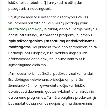
leidžia toliau tobulinti šį įrankį, kad jis būtų dar
patogesnis ir naudingesnis.
Valstybinė maisto ir veterinarijos tarnyba (VMVT)
visuomenei pristato naujai sukurtą pažangų įrankį –
interaktyvų žemėlapį,
leidžiantį vienoje vietoje matyti ir
analizuoti skirtingų stebėsenos programų duomenis
apie mikroorganizmų atsparumą antimikrobinėms
medžiagoms.
Tai pirmasis tokio tipo sprendimas ne tik
Lietuvoje, bet Europoje, ir tai svarbus žingsnis link
efektyvesnės antibiotikų naudojimo kontrolės ir
sąmoningumo didinimo.
„Pirmiausia noriu nuoširdžiai padėkoti visai komandai.
Esu dėkingas kiekvienam, prisidėjusiam prie šio
žemėlapio kūrimo. Įgyvendinta idėja, kuri leidžia
atvaizduoti duomenis, gautus vykdant antimikrobinio
atsparumo programas. Tai nėra baigtinis produktas, jis
bus nuolat atnaujinamas naujais tyrimų duomenimis.