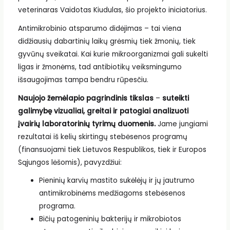
veterinaras Vaidotas Kiudulas, šio projekto iniciatorius.
Antimikrobinio atsparumo didėjimas – tai viena
didžiausių dabartinių laikų grėsmių tiek žmonių, tiek
gyvūnų sveikatai. Kai kurie mikroorganizmai gali sukelti
ligas ir žmonėms, tad antibiotikų veiksmingumo
išsaugojimas tampa bendru rūpesčiu.
Naujojo žemėlapio pagrindinis tikslas
–
suteikti
galimybę vizualiai, greitai ir patogiai analizuoti
įvairių laboratorinių tyrimų duomenis.
Jame jungiami
rezultatai iš kelių skirtingų stebėsenos programų
(finansuojami tiek Lietuvos Respublikos, tiek ir Europos
Sąjungos lėšomis), pavyzdžiui:
Pieninių karvių mastito sukėlėjų ir jų jautrumo
antimikrobinėms medžiagoms stebėsenos
programa.
Bičių patogeninių bakterijų ir mikrobiotos