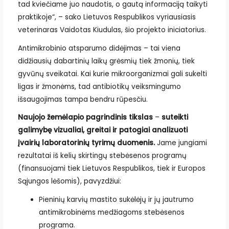
tad kviečiame juo naudotis, o gautą informaciją taikyti
praktikoje“, – sako Lietuvos Respublikos vyriausiasis
veterinaras Vaidotas Kiudulas, šio projekto iniciatorius.
Antimikrobinio atsparumo didėjimas – tai viena
didžiausių dabartinių laikų grėsmių tiek žmonių, tiek
gyvūnų sveikatai. Kai kurie mikroorganizmai gali sukelti
ligas ir žmonėms, tad antibiotikų veiksmingumo
išsaugojimas tampa bendru rūpesčiu.
Naujojo žemėlapio pagrindinis tikslas
–
suteikti
galimybę vizualiai, greitai ir patogiai analizuoti
įvairių laboratorinių tyrimų duomenis.
Jame jungiami
rezultatai iš kelių skirtingų stebėsenos programų
(finansuojami tiek Lietuvos Respublikos, tiek ir Europos
Sąjungos lėšomis), pavyzdžiui:
Pieninių karvių mastito sukėlėjų ir jų jautrumo
antimikrobinėms medžiagoms stebėsenos
programa.