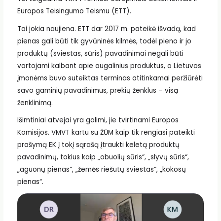
Europos Teisingumo Teismu (ETT).
Tai jokia naujiena. ETT dar 2017 m. pateikė išvadą, kad
pienas gali būti tik gyvūninės kilmės, todėl pieno ir jo
produktų (sviestas, sūris) pavadinimai negali būti
vartojami kalbant apie augalinius produktus, o Lietuvos
įmonėms buvo suteiktas terminas atitinkamai peržiūrėti
savo gaminių pavadinimus, prekių ženklus – visą
ženklinimą.
Išimtiniai atvejai yra galimi, jie tvirtinami Europos
Komisijos. VMVT kartu su ŽŪM kaip tik rengiasi pateikti
prašymą EK į tokį sąrašą įtraukti keletą produktų
pavadinimų, tokius kaip „obuolių sūris“, „slyvų sūris“,
„aguonų pienas“, „žemės riešutų sviestas“, „kokosų
pienas“.