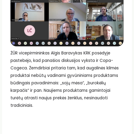
ŽŪR vicepirmininkas Algis Baravykas KRK posėdyje
pastebėjo, kad panašios diskusijos vyksta ir Copa-
Cogeca. Žemdirbiai pritaria tam, kad augalinės kilmės
produktai nebūtų vadinami gyvūniniams produktams
būdingais pavadinimais: „sojų mėsa“, „burokėlių
karpačis“ ir pan. Naujiems produktams gamintojai
turėtų atrasti naujus prekės ženklus, nesinaudoti
tradiciniais.