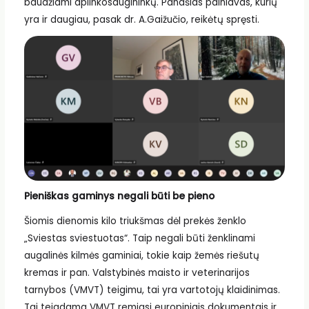
baudžiami aplinkosaugininkų. Panašias painiavas, kurių
yra ir daugiau, pasak dr. A.Gaižučio, reikėtų spręsti.
Pieniškas gaminys negali būti be pieno
Šiomis dienomis kilo triukšmas dėl prekės ženklo
„Sviestas sviestuotas“. Taip negali būti ženklinami
augalinės kilmės gaminiai, tokie kaip žemės riešutų
kremas ir pan. Valstybinės maisto ir veterinarijos
tarnybos (VMVT) teigimu, tai yra vartotojų klaidinimas.
Tai teigdama VMVT remiasi europiniais dokumentais ir