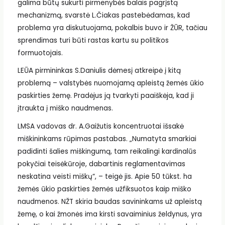
galima būtų sukurti pirmenybės balais pagrįstą
mechanizmą, svarstė L.Čiakas pastebėdamas, kad
problema yra diskutuojama, pokalbis buvo ir ŽŪR, tačiau
sprendimas turi būti rastas kartu su politikos
formuotojais.
LEŪA pirmininkas S.Daniulis dėmesį atkreipė į kitą
problemą – valstybės nuomojamą apleistą žemės ūkio
paskirties žemę. Pradėjus ją tvarkyti paaiškėja, kad ji
įtraukta į miško naudmenas.
LMSA vadovas dr. A.Gaižutis koncentruotai išsakė
miškininkams rūpimas pastabas. „Numatyta smarkiai
padidinti šalies miškingumą, tam reikalingi kardinalūs
pokyčiai teisėkūroje, dabartinis reglamentavimas
neskatina veisti miškų“, – teigė jis. Apie 50 tūkst. ha
žemės ūkio paskirties žemės užfiksuotos kaip miško
naudmenos. NŽT skiria baudas savininkams už apleistą
žemę, o kai žmonės ima kirsti savaiminius želdynus, yra