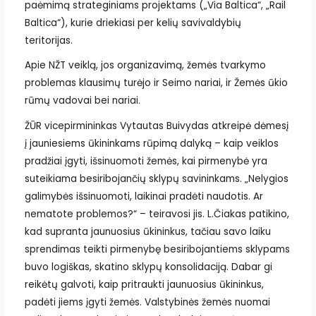
paėmimą strateginiams projektams („Via Baltica“, „Rail
Baltica“), kurie driekiasi per kelių savivaldybių
teritorijas.
Apie NŽT veiklą, jos organizavimą, žemės tvarkymo
problemas klausimų turėjo ir Seimo nariai, ir Žemės ūkio
rūmų vadovai bei nariai.
ŽŪR vicepirmininkas Vytautas Buivydas atkreipė dėmesį
į jauniesiems ūkininkams rūpimą dalyką – kaip veiklos
pradžiai įgyti, išsinuomoti žemės, kai pirmenybė yra
suteikiama besiribojančių sklypų savininkams. „Nelygios
galimybės išsinuomoti, laikinai pradėti naudotis. Ar
nematote problemos?“ – teiravosi jis. L.Čiakas patikino,
kad supranta jaunuosius ūkininkus, tačiau savo laiku
sprendimas teikti pirmenybę besiribojantiems sklypams
buvo logiškas, skatino sklypų konsolidaciją. Dabar gi
reikėtų galvoti, kaip pritraukti jaunuosius ūkininkus,
padėti jiems įgyti žemės. Valstybinės žemės nuomai