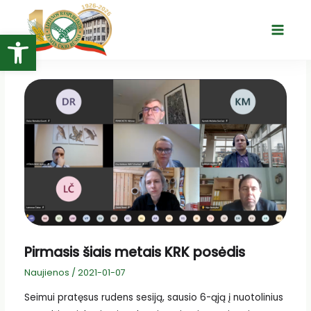
Pereiti
prie
Open toolbar
Main
turinio
Menu
Pirmasis šiais metais KRK posėdis
Naujienos
/
2021-01-07
Seimui pratęsus rudens sesiją, sausio 6-ąją į nuotolinius