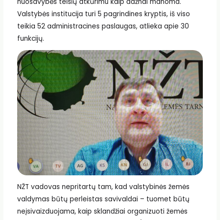
nuosavybės teisių atkūrimu kaip dažnai manoma.
Valstybės institucija turi 5 pagrindines kryptis, iš viso
teikia 52 administracines paslaugas, atlieka apie 30
funkcijų.
NŽT vadovas nepritartų tam, kad valstybinės žemės
valdymas būtų perleistas savivaldai – tuomet būtų
neįsivaizduojama, kaip sklandžiai organizuoti žemės