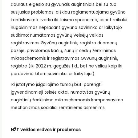
žiauraus elgesio su gyvūnais augintiniais bei su tuo
susijusias problemas: aiškiau reglamentuojama gyvūno
konfiskavimo tvarka iki teismo sprendimo, esant reikalui
nugaišinimas neprašant gyvūno savininko ar laikytojo
sutikimo; numatomas gyvūnų veisėjų veiklos
registravimas Gyvūnų augintinių registro duomenų
bazėje, privalomas kačių, šunų ir šeškų ženklinimas
mikroschemomis ir registravimas Gyvūnų augintinių
registre (iki 2022 m. gegužės 1 d., bet ne vėliau kaip iki
perdavimo kitam savininkui ar laikytojui).
Iki įstatymo įsigaliojimo turėtų būti parengti
įgyvendinamieji teisės aktai, numatytas gyvūnų
augintinių ženklinimo mikroschemomis kompensavimo
mechanizmas socialiai remtiniems asmenims.
NŽT veiklos erdvės ir problemos