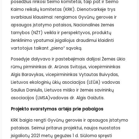
posėdžius rinkosi Seimo komitetai, taip pat ir Seimo
Kaimo reikalų komitetas (KRK). Dienotvarkėje trys
svarbiausi klausimai: rengiamos Gyvūnų gerovės ir
apsaugos įstatymo pataisos, Nacionalinės žemės
tarnybos (NŽT) veikla ir perspektyvos, produktų
ženklinimo ypatumai įsigaliojus draudimui klaidinti
vartotojus taikant „pieno“ sąvoką.
Posėdyje dalyvavo ir pastebėjimais dalijosi Žemės ūkio
rūmų pirmininkas dr. Arūnas Svitojus, vicepirmininkas
Algis Baravykas, vicepirmininkas Vytautas Buivydas,
Lietuvos ekologinių ūkių asociacijos (LEŪA) vadovas
Saulius Daniulis, Lietuvos miško ir žemės savininkų
asociacijos (LMSA)vadovas dr. Algis Gaižutis.
Projekto svarstymas artėja prie pabaigos
KRK baigia rengti Gyvūnų gerovės ir apsaugos įstatymo
pataisas. Seimui pritarus projektui, naujos nuostatos
įsigaliotų 2021 metų gegužės 1 d. Siūloma spręsti