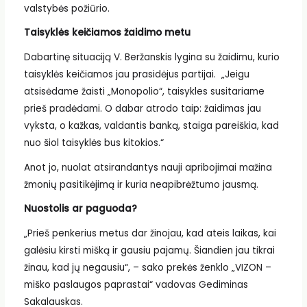
valstybės požiūrio.
Taisyklės keičiamos žaidimo metu
Dabartinę situaciją V. Beržanskis lygina su žaidimu, kurio
taisyklės keičiamos jau prasidėjus partijai. „Jeigu
atsisėdame žaisti „Monopolio“, taisykles susitariame
prieš pradėdami. O dabar atrodo taip: žaidimas jau
vyksta, o kažkas, valdantis banką, staiga pareiškia, kad
nuo šiol taisyklės bus kitokios.“
Anot jo, nuolat atsirandantys nauji apribojimai mažina
žmonių pasitikėjimą ir kuria neapibrėžtumo jausmą.
Nuostolis ar paguoda?
„Prieš penkerius metus dar žinojau, kad ateis laikas, kai
galėsiu kirsti mišką ir gausiu pajamų. Šiandien jau tikrai
žinau, kad jų negausiu“, – sako prekės ženklo „VIZON –
miško paslaugos paprastai“ vadovas Gediminas
Sakalauskas.