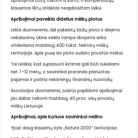
apribojimai būtų taikomi iš karto, o kompensacijų
klausimas liktų atidėtas neapibrėžtam laikui.
Apribojimai paveikia didelius miškų plotus
LMSA duomenimis, dėl pakeistų biržių ploto ir šliejimo
reikalavimų ūkinė veikla tampa ribojama arba
atidedama maždaug 400 tūkst. hektarų miškų
teritorijoje. Apie pusę šio ploto sudaro privatūs miškai.
Tai reiškia, kad suplanuoti kirtimai gali būti nukeliami
net 7–12 metų, o savininkai praranda planuotas
pajamas ir patiria reikšmingų finansinių nuostolių.
Asociacijos duomenimis, įvairūs papildomi apribojimai
jau dabar taikomi maždaug 40 proc. visų privačių
miškų Lietuvoje.
Apribojimai, apie kuriuos savininkai nežino
Ypač daug klausimų kyla „Natura 2000“ teritorijose.