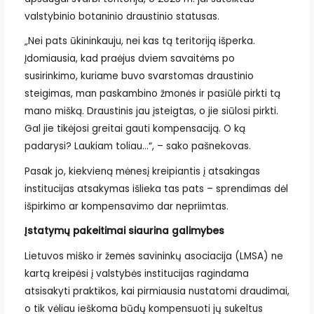
valstybinio botaninio draustinio statusas.
„Nei pats ūkininkauju, nei kas tą teritoriją išperka.
Įdomiausia, kad praėjus dviem savaitėms po
susirinkimo, kuriame buvo svarstomas draustinio
steigimas, man paskambino žmonės ir pasiūlė pirkti tą
mano mišką. Draustinis jau įsteigtas, o jie siūlosi pirkti.
Gal jie tikėjosi greitai gauti kompensaciją. O ką
padarysi? Laukiam toliau…“, – sako pašnekovas.
Pasak jo, kiekvieną mėnesį kreipiantis į atsakingas
institucijas atsakymas išlieka tas pats – sprendimas dėl
išpirkimo ar kompensavimo dar nepriimtas.
Įstatymų pakeitimai siaurina galimybes
Lietuvos miško ir žemės savininkų asociacija (LMSA) ne
kartą kreipėsi į valstybės institucijas ragindama
atsisakyti praktikos, kai pirmiausia nustatomi draudimai,
o tik vėliau ieškoma būdų kompensuoti jų sukeltus