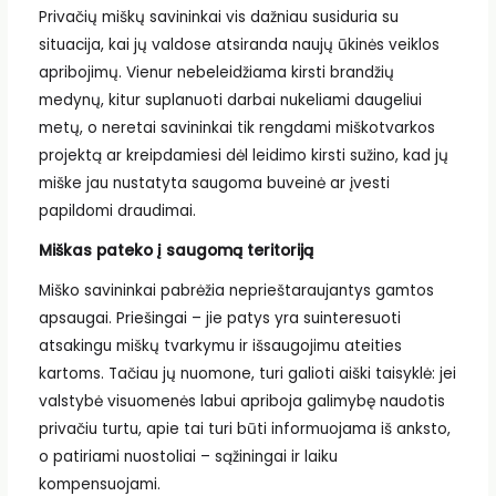
Privačių miškų savininkai vis dažniau susiduria su
situacija, kai jų valdose atsiranda naujų ūkinės veiklos
apribojimų. Vienur nebeleidžiama kirsti brandžių
medynų, kitur suplanuoti darbai nukeliami daugeliui
metų, o neretai savininkai tik rengdami miškotvarkos
projektą ar kreipdamiesi dėl leidimo kirsti sužino, kad jų
miške jau nustatyta saugoma buveinė ar įvesti
papildomi draudimai.
Miškas pateko į saugomą teritoriją
Miško savininkai pabrėžia neprieštaraujantys gamtos
apsaugai. Priešingai – jie patys yra suinteresuoti
atsakingu miškų tvarkymu ir išsaugojimu ateities
kartoms. Tačiau jų nuomone, turi galioti aiški taisyklė: jei
valstybė visuomenės labui apriboja galimybę naudotis
privačiu turtu, apie tai turi būti informuojama iš anksto,
o patiriami nuostoliai – sąžiningai ir laiku
kompensuojami.