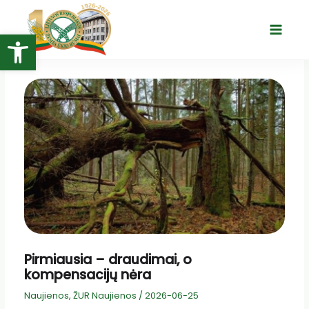
Pereiti
prie
Open toolbar
Main
turinio
Menu
Pirmiausia – draudimai, o
kompensacijų nėra
Naujienos
,
ŽUR Naujienos
/
2026-06-25