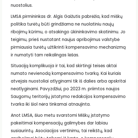
nuostolius.
LMSA pirmininkas dr. Algis Gaižutis pabrėžia, kad miškų
politika turėtų būti grindžiama ne nuolatiniu naujų
ribojimų kūrimu, o atsakingo ūkininkavimo skatinimu. Jo
teigimu, prieš nustatant naujus apribojimus valstybė
pirmiausia turėtų užtikrinti kompensavimo mechanizmą
ir numatyti tam reikalingas lėšas.
Situaciją komplikuoja ir tai, kad skirtingi teisės aktai
numato nevienodą kompensavimo tvarką. Kai kuriais
atvejais nuostoliai atlyginami tik iš dalies arba apskritai
neatlyginami. Pavyzdžiui, po 2023 m. priimtos naujos
Saugomų teritorijų įstatymo redakcijos kompensavimo
tvarka iki šiol nėra tinkamai atnaujinta.
Anot LMSA, šiuo metu svarstomi Miškų įstatymo
pakeitimai kompensacijų galimybes dar labiau
susiaurintų. Asociacijos vertinimu, tai reikštų, kad