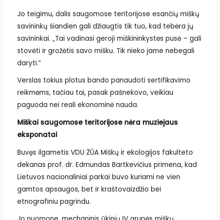
Jo teigimu, dalis saugomose teritorijose esančių miškų
savininkų šiandien gali džiaugtis tik tuo, kad tebėra jų
savininkai. „Tai vadinasi geroji miškininkystės pusė – gali
stovėti ir grožėtis savo mišku. Tik nieko jame nebegali
daryti.“
Verslas tokius plotus bando panaudoti sertifikavimo
reikmėms, tačiau tai, pasak pašnekovo, veikiau
paguoda nei reali ekonominė nauda.
Miškai saugomose teritorijose nėra muziejaus
eksponatai
Buvęs ilgametis VDU ŽŪA Miškų ir ekologijos fakulteto
dekanas prof. dr. Edmundas Bartkevičius primena, kad
Lietuvos nacionaliniai parkai buvo kuriami ne vien
gamtos apsaugos, bet ir kraštovaizdžio bei
etnografiniu pagrindu.
Jo nuomone, mechaninis ūkinių IV grupės miškų