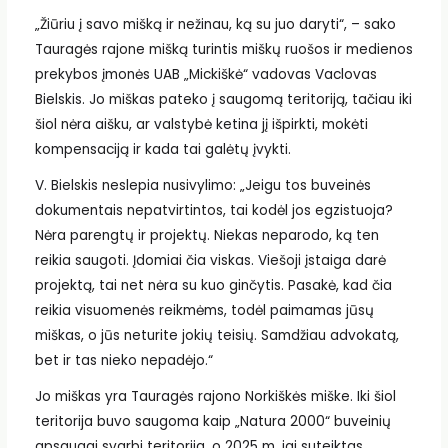
„Žiūriu į savo mišką ir nežinau, ką su juo daryti“, – sako
Tauragės rajone mišką turintis miškų ruošos ir medienos
prekybos įmonės UAB „Mickiškė“ vadovas Vaclovas
Bielskis. Jo miškas pateko į saugomą teritoriją, tačiau iki
šiol nėra aišku, ar valstybė ketina jį išpirkti, mokėti
kompensaciją ir kada tai galėtų įvykti.
V. Bielskis neslepia nusivylimo: „Jeigu tos buveinės
dokumentais nepatvirtintos, tai kodėl jos egzistuoja?
Nėra parengtų ir projektų. Niekas neparodo, ką ten
reikia saugoti. Įdomiai čia viskas. Viešoji įstaiga darė
projektą, tai net nėra su kuo ginčytis. Pasakė, kad čia
reikia visuomenės reikmėms, todėl paimamas jūsų
miškas, o jūs neturite jokių teisių. Samdžiau advokatą,
bet ir tas nieko nepadėjo.“
Jo miškas yra Tauragės rajono Norkiškės miške. Iki šiol
teritorija buvo saugoma kaip „Natura 2000“ buveinių
apsaugai svarbi teritorija, o 2025 m. jai suteiktas