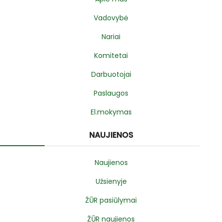
Vadovybė
Nariai
Komitetai
Darbuotojai
Paslaugos
El.mokymas
NAUJIENOS
Naujienos
Užsienyje
ŽŪR pasiūlymai
ŽŪR naujienos