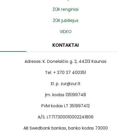
ŽŪR renginiai
ŽŪR jubiliejus
VIDEO
KONTAKTAI
Adresas: K. Donelaičio g. 2, 44213 Kaunas
Tel. + 370 37 400351
El. p. zur@zur.lt
Įm. kodas 135199748
PVM kodas LT 351997412
A/S. LT717300010002241806
AB Swedbank bankas, banko kodas 73000