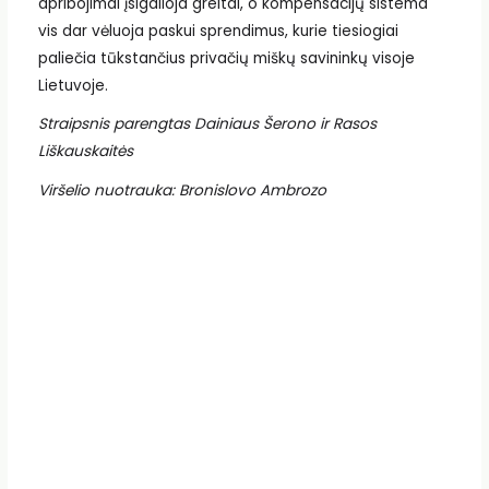
apribojimai įsigalioja greitai, o kompensacijų sistema
vis dar vėluoja paskui sprendimus, kurie tiesiogiai
paliečia tūkstančius privačių miškų savininkų visoje
Lietuvoje.
Straipsnis parengtas Dainiaus Šerono ir Rasos
Liškauskaitės
Viršelio nuotrauka: Bronislovo Ambrozo