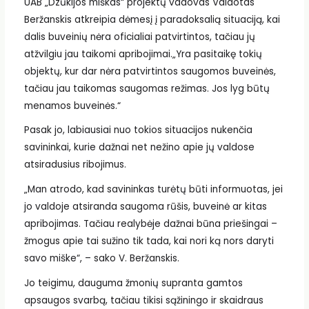
UAB „Dzūkijos miškas“ projektų vadovas Vaidotas
Beržanskis atkreipia dėmesį į paradoksalią situaciją, kai
dalis buveinių nėra oficialiai patvirtintos, tačiau jų
atžvilgiu jau taikomi apribojimai.„Yra pasitaikę tokių
objektų, kur dar nėra patvirtintos saugomos buveinės,
tačiau jau taikomas saugomas režimas. Jos lyg būtų
menamos buveinės.“
Pasak jo, labiausiai nuo tokios situacijos nukenčia
savininkai, kurie dažnai net nežino apie jų valdose
atsiradusius ribojimus.
„Man atrodo, kad savininkas turėtų būti informuotas, jei
jo valdoje atsiranda saugoma rūšis, buveinė ar kitas
apribojimas. Tačiau realybėje dažnai būna priešingai –
žmogus apie tai sužino tik tada, kai nori ką nors daryti
savo miške“, – sako V. Beržanskis.
Jo teigimu, dauguma žmonių supranta gamtos
apsaugos svarbą, tačiau tikisi sąžiningo ir skaidraus