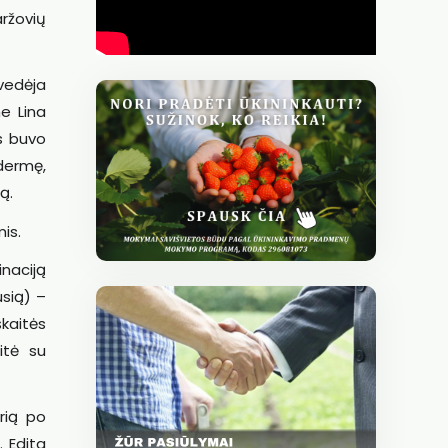
aržovių
vedėja
e Lina
s buvo
dermę,
ą.
is.
inaciją
usią) –
kaitės
itė su
urią po
. Edita