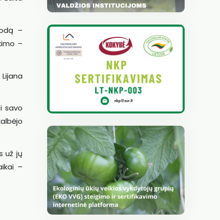
rodą –
kimo –
 Lijana
i savo
kalbėjo
 už jų
ikai –