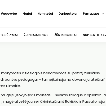
Vadovybė
Nariai
Komitetai
Darbuotojai
Paslaugos
 PASIŪLYMAI
ŽUR NAUJIENOS
ŽŪR RENGINIAI
NKP SERTIFIKA
s mokymasis ir tiesioginis bendravimas su patirtį turinčiais
imo dirbantys pedagogai – tai neįkainojama dovana jų ateičiai“
tas Dimaitis.
mugėje „Kokybiškas maistas – sveikas žmogus ir aplinka!“ a
mugę atvežė jaunieji ūkininkaičiai iš Rokiškio ir Pasvalio rajo