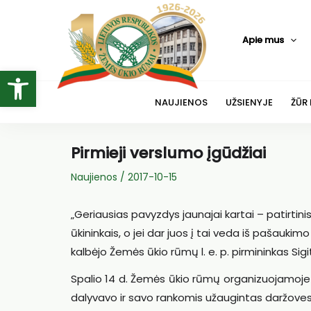
Pereiti
prie
Apie mus
turinio
Open toolbar
NAUJIENOS
UŽSIENYJE
ŽŪR
Pirmieji verslumo įgūdžiai
Naujienos
/
2017-10-15
„Geriausias pavyzdys jaunajai kartai – patirtini
ūkininkais, o jei dar juos į tai veda iš pašauk
kalbėjo Žemės ūkio rūmų l. e. p. pirmininkas Sigi
Spalio 14 d. Žemės ūkio rūmų organizuojamoje 
dalyvavo ir savo rankomis užaugintas daržoves į 