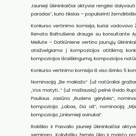
Jaunieji ūkininkaičiai aktyviai rengėsi dalyv
paradas“, kurio tikslas – populiarinti žemdirbišk
Konkurso vertinimo komisija, kuriai vadovavo
Renata Baltrušienė drauge su konsultante Ag
Meilute – Datkūniene vertino jaunųjų ūkinink
atsižvelgiama į kompozicijos atitikimą kon
kompozicijos išraiškingumą, kompozicijos natūr
Konkurso vertinimo komisija iš viso išrinko 5 
Nominaciją „Be makiažo“ (už natūraliai gražiau
„Vos matyti…“ (už mažiausią) pelnė Gvido Rupštai
Pauliaus Jasiūno „Rudens gėrybės“, nominaci
kompozicija „Labas, čia aš“, nominaciją „Mį
kompozicija „Linksmieji avinukai“.
Rokiškio ir Pasvalio jaunieji ūkininkaičiai ak
seminaro „Kokybiškų žemės ūkio ir maisto prod