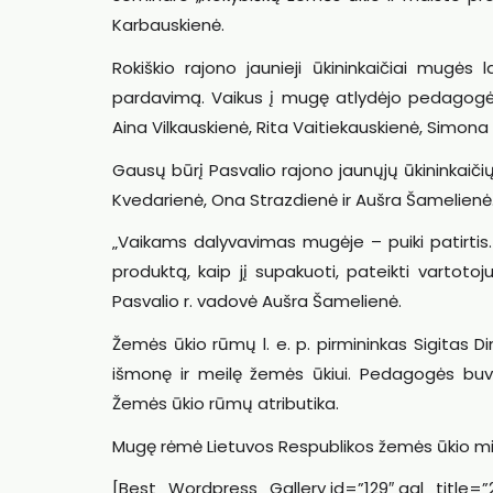
Karbauskienė.
Rokiškio rajono jaunieji ūkininkaičiai mug
pardavimą. Vaikus į mugę atlydėjo pedagogės
Aina Vilkauskienė, Rita Vaitiekauskienė, Simona
Gausų būrį Pasvalio rajono jaunųjų ūkininkaiči
Kvedarienė, Ona Strazdienė ir Aušra Šamelienė
„Vaikams dalyvavimas mugėje – puiki patirtis
produktą, kaip jį supakuoti, pateikti vartotoj
Pasvalio r. vadovė Aušra Šamelienė.
Žemės ūkio rūmų l. e. p. pirmininkas Sigitas
išmonę ir meilę žemės ūkiui. Pedagogės bu
Žemės ūkio rūmų atributika.
Mugę rėmė Lietuvos Respublikos žemės ūkio min
[Best_Wordpress_Gallery id=”129″ gal_title=