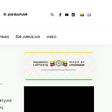
El. parduotuvė
Paieška
VIMAS
ŽŪR JUBILIEJUS
VIDEO
 –
ktyviai
nų.