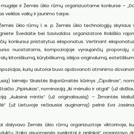
auti mugėje ir Žemės ūkio rūmų organizuotame konkurse – „D
as veiklas vaikų ir jaunimo tarpe.
 Žemės ūkio rūmų l. e. p. Žemės ūkio technologijų skyriaus 
niete Švedaite bei Savivaldos organizatore Rokiškio rajon
aičių konkursui pristatytus eksponatus. Vertinant eksponatu
kurso nuostatams, kompozicijoje vyraujančių proporcijų 
alų kitoniškumą, kūrybiškumą, idėjos originalumą, estetiškum
kompozicijas, kurių autoriai buvo apdovanoti atminimo dovanom
sią) laimėjo Skaistės Bajoriūnaitės kūrinys „Čipolinas“, nom
čio „Pipiriukas“, nominaciją „Iki mėnulio ir atgal“ (už didžia
ją „Auksinė mintis“ (už originaliausią) – Žimantės Maliuš
slė“ (už Lietuvoje rečiausiai auginamą) pelnė Eva Jasėna
tyviai dalyvavo Žemės ūkio rūmų organizuotoje viktorinoje, k
uktų įtaka visuomenės sveikatai ir aplinkai“ organizavo dr