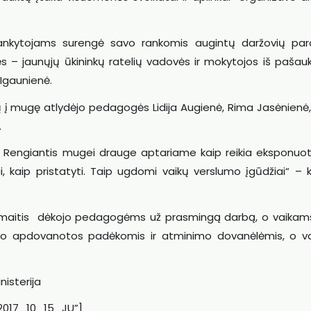
ės lankytojams surengė savo rankomis augintų daržovių pa
 – jaunųjų ūkininkų ratelių vadovės ir mokytojos iš pašau
 Igaunienė.
ų į mugę atlydėjo pedagogės Lidija Augienė, Rima Jasėnienė,
.
. Rengiantis mugei drauge aptariame kaip reikia eksponuot
ui, kaip pristatyti. Taip ugdomi vaikų verslumo įgūdžiai“ – 
 Dimaitis dėkojo pedagogėms už prasmingą darbą, o vaikams
vo apdovanotos padėkomis ir atminimo dovanėlėmis, o va
isterija
”2017_10_15_JU”]