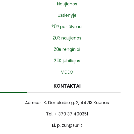
Naujienos
Užsienyje
ŽŪR pasiūlymai
ŽŪR naujienos
ŽŪR renginiai
ŽŪR jubiliejus
VIDEO
KONTAKTAI
Adresas: K. Donelaičio g. 2, 44213 Kaunas
Tel. + 370 37 400351
El. p. zur@zur.lt