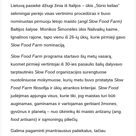
Lietuvą pasiekė džiugi žinia iš Italijos – ūkis „Sūrio kelias“
sėkmingai perėjo visas vertinimo procedūras ir buvo
nominuotas pirmuoju lėtojo maisto (
angl.
S
low Food Farm)
Baltijos šalyse. Monikos Šimonėlės ūkis Nalivaikų kaime,
Ignalinos rajone, tapo vienu iš 26-ių ūkių, kurie pirmieji gavo
Slow Food Farm
nominaciją.
Slow Food Farm
programa startavo šių metų vasarą,
kuomet pirmieji vertintojai iš 30-ies pasaulio šalių dalyvavo
tarptautinės
Slow Food
organizacijos surengtuose
nuotoliniuose mokymuose, kurių metu buvo pristatyta
Slow
Food Farm
filosofija ir ūkių atrankos kriterijai.
Slow Food
judėjimas apjungia visus, kurie tiki, jog maistas turi būti
auginamas, gaminamas ir vartojamas gerbiant žmones,
gyvūnus ir planetą – nuo ūkininkų iki maisto
artizanų
(ang.
food artisans
) ir sąmoningų piliečių.
Galima pagaminti įmantriausius patiekalus, tačiau