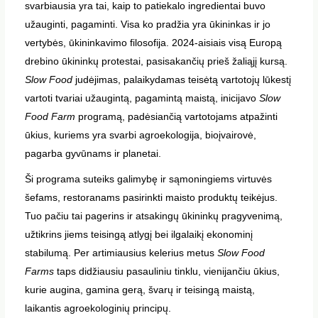
svarbiausia yra tai, kaip to patiekalo ingredientai buvo
užauginti, pagaminti. Visa ko pradžia yra ūkininkas ir jo
vertybės, ūkininkavimo filosofija. 2024-aisiais visą Europą
drebino ūkininkų protestai, pasisakančių prieš žaliąjį kursą.
Slow Food
judėjimas, palaikydamas teisėtą vartotojų lūkestį
vartoti tvariai užaugintą, pagamintą maistą, inicijavo
Slow
Food Farm
programą, padėsiančią vartotojams atpažinti
ūkius, kuriems yra svarbi agroekologija, bioįvairovė,
pagarba gyvūnams ir planetai.
Ši programa suteiks galimybę ir sąmoningiems virtuvės
šefams, restoranams pasirinkti maisto produktų teikėjus.
Tuo pačiu tai pagerins ir atsakingų ūkininkų pragyvenimą,
užtikrins jiems teisingą atlygį bei ilgalaikį ekonominį
stabilumą. Per artimiausius kelerius metus
Slow Food
Farms
taps didžiausiu pasauliniu tinklu, vienijančiu ūkius,
kurie augina, gamina gerą, švarų ir teisingą maistą,
laikantis agroekologinių principų.