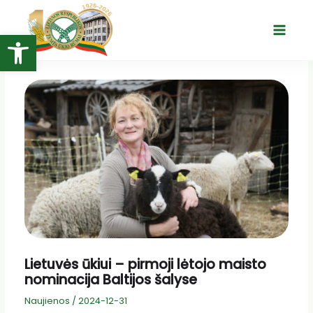
Pereiti
prie
Open toolbar
Main
turinio
Menu
Lietuvės ūkiui – pirmoji lėtojo maisto
nominacija Baltijos šalyse
Naujienos
/
2024-12-31