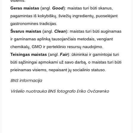
visiems:
Geras maistas
(angl.
Good
): maistas turi būti skanus,
pagamintas iš kokybiškų, šviežių ingredientų, puoselėjant
gastronomines tradicijas.
Švarus maistas
(angl.
Clean
): maistas turi būti auginamas
ir gaminamas aplinką tausojančiais metodais, vengiant
chemikalų, GMO ir perteklinio resursų naudojimo.
Teisingas maistas
(angl.
Fair
): ūkininkai ir gamintojai turi
būti sąžiningai apmokami už savo darbą, o maistas turi būti
prieinamas visiems, nepaisant jų socialinio statuso.
BNS informacija
Viršelio nuotrauka BNS fotografo Eriko Ovčarenko