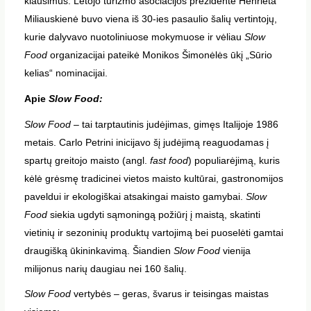
klausimus. Lėtojo turizmo asociacijos prezidentė Henrieta
Miliauskienė buvo viena iš 30-ies pasaulio šalių vertintojų,
kurie dalyvavo nuotoliniuose mokymuose ir vėliau
Slow
Food
organizacijai pateikė Monikos Šimonėlės ūkį „Sūrio
kelias“ nominacijai.
Apie
Slow Food:
Slow Food
– tai tarptautinis judėjimas, gimęs Italijoje 1986
metais. Carlo Petrini inicijavo šį judėjimą reaguodamas į
spartų greitojo maisto (angl.
fast food
) populiarėjimą, kuris
kėlė grėsmę tradicinei vietos maisto kultūrai, gastronomijos
paveldui ir ekologiškai atsakingai maisto gamybai.
Slow
Food
siekia ugdyti sąmoningą požiūrį į maistą, skatinti
vietinių ir sezoninių produktų vartojimą bei puoselėti gamtai
draugišką ūkininkavimą. Šiandien
Slow Food
vienija
milijonus narių daugiau nei 160 šalių.
Slow Food
vertybės – geras, švarus ir teisingas maistas