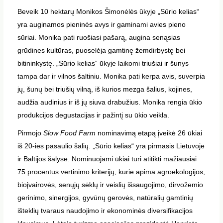
Beveik 10 hektarų Monikos Šimonėlės ūkyje „Sūrio kelias“
yra auginamos pieninės avys ir gaminami avies pieno
sūriai. Monika pati ruošiasi pašarą, augina senąsias
grūdines kultūras, puoselėja gamtinę žemdirbystę bei
bitininkystę. „Sūrio kelias“ ūkyje laikomi triušiai ir šunys
tampa dar ir vilnos šaltiniu. Monika pati kerpa avis, suverpia
jų, šunų bei triušių vilną, iš kurios mezga šalius, kojines,
audžia audinius ir iš jų siuva drabužius. Monika rengia ūkio
produkcijos degustacijas ir pažintį su ūkio veikla.
Pirmojo
Slow Food Farm
nominavimą etapą įveikė 26 ūkiai
iš 20-ies pasaulio šalių. „Sūrio kelias“ yra pirmasis Lietuvoje
ir Baltijos šalyse. Nominuojami ūkiai turi atitikti mažiausiai
75 procentus vertinimo kriterijų, kurie apima agroekologijos,
bioįvairovės, senųjų sėklų ir veislių išsaugojimo, dirvožemio
gerinimo, sinergijos, gyvūnų gerovės, natūralių gamtinių
išteklių tvaraus naudojimo ir ekonominės diversifikacijos