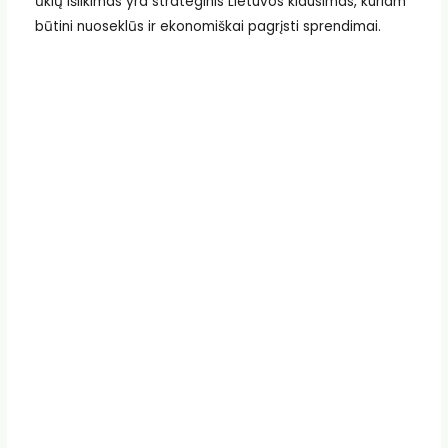
ūkių išlikimas yra strateginis Lietuvos klausimas, kuriam
būtini nuoseklūs ir ekonomiškai pagrįsti sprendimai.