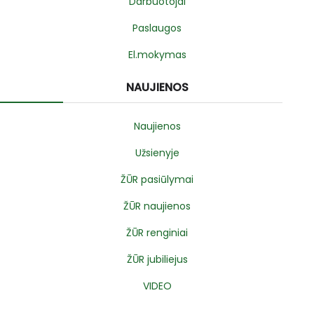
Darbuotojai
Paslaugos
El.mokymas
NAUJIENOS
Naujienos
Užsienyje
ŽŪR pasiūlymai
ŽŪR naujienos
ŽŪR renginiai
ŽŪR jubiliejus
VIDEO