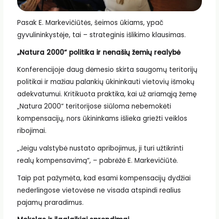
Pasak E. Markevičiūtės, šeimos ūkiams, ypač
gyvulininkystėje, tai – strateginis išlikimo klausimas.
„Natura 2000“ politika ir nenašių žemių realybė
Konferencijoje daug dėmesio skirta saugomų teritorijų
politikai ir mažiau palankių ūkininkauti vietovių išmokų
adekvatumui. Kritikuota praktika, kai už ariamąją žemę
„Natura 2000“ teritorijose siūloma nebemokėti
kompensacijų, nors ūkininkams išlieka griežti veiklos
ribojimai.
„Jeigu valstybė nustato apribojimus, ji turi užtikrinti
realų kompensavimą“, – pabrėžė E. Markevičiūtė.
Taip pat pažymėta, kad esami kompensacijų dydžiai
nederlingose vietovėse ne visada atspindi realius
pajamų praradimus.