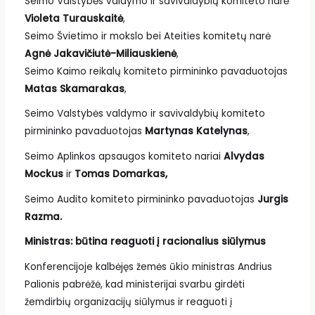
Seimo Valstybės valdymo ir savivaldybių komiteto narė
Violeta Turauskaitė
,
Seimo Švietimo ir mokslo bei Ateities komitetų narė
Agnė Jakavičiutė-Miliauskienė
,
Seimo Kaimo reikalų komiteto pirmininko pavaduotojas
Matas Skamarakas
,
Seimo Valstybės valdymo ir savivaldybių komiteto
pirmininko pavaduotojas
Martynas Katelynas
,
Seimo Aplinkos apsaugos komiteto nariai
Alvydas
Mockus
ir
Tomas Domarkas,
Seimo Audito komiteto pirmininko pavaduotojas
Jurgis
Razma
.
Ministras: būtina reaguoti į racionalius siūlymus
Konferencijoje kalbėjęs žemės ūkio ministras Andrius
Palionis pabrėžė, kad ministerijai svarbu girdėti
žemdirbių organizacijų siūlymus ir reaguoti į