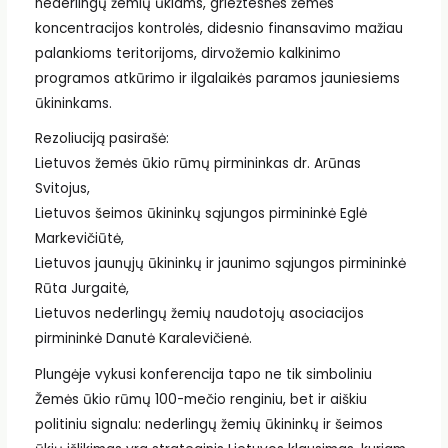
nederlingų žemių ūkiams, griežtesnės žemės
koncentracijos kontrolės, didesnio finansavimo mažiau
palankioms teritorijoms, dirvožemio kalkinimo
programos atkūrimo ir ilgalaikės paramos jauniesiems
ūkininkams.
Rezoliuciją pasirašė:
Lietuvos žemės ūkio rūmų pirmininkas dr. Arūnas
Svitojus,
Lietuvos šeimos ūkininkų sąjungos pirmininkė Eglė
Markevičiūtė,
Lietuvos jaunųjų ūkininkų ir jaunimo sąjungos pirmininkė
Rūta Jurgaitė,
Lietuvos nederlingų žemių naudotojų asociacijos
pirmininkė Danutė Karalevičienė.
Plungėje vykusi konferencija tapo ne tik simboliniu
Žemės ūkio rūmų 100-mečio renginiu, bet ir aiškiu
politiniu signalu: nederlingų žemių ūkininkų ir šeimos