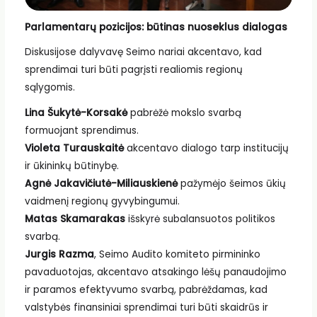
Parlamentarų pozicijos: būtinas nuoseklus dialogas
Diskusijose dalyvavę Seimo nariai akcentavo, kad
sprendimai turi būti pagrįsti realiomis regionų
sąlygomis.
Lina Šukytė-Korsakė
pabrėžė mokslo svarbą
formuojant sprendimus.
Violeta Turauskaitė
akcentavo dialogo tarp institucijų
ir ūkininkų būtinybę.
Agnė Jakavičiutė-Miliauskienė
pažymėjo šeimos ūkių
vaidmenį regionų gyvybingumui.
Matas Skamarakas
išskyrė subalansuotos politikos
svarbą.
Jurgis Razma
, Seimo Audito komiteto pirmininko
pavaduotojas, akcentavo atsakingo lėšų panaudojimo
ir paramos efektyvumo svarbą, pabrėždamas, kad
valstybės finansiniai sprendimai turi būti skaidrūs ir