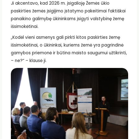
Ji akcentavo, kad 2026 m. įsigalioję Žemės ūkio
paskirties žemės įsigijimo įstatymo pakeitimai faktiškai
panaikino galimybę ūkininkams įsigyti valstybinę žemę
išsimokėtinai.
„Kodėl vieni asmenys gali pirkti kitos paskirties žemę
išsimokėtinai, o ūkininkai, kuriems žemė yra pagrindinė
gamybos priemonė ir būtina maisto saugumui užtikrinti,
– ne?“ – klausė ji.