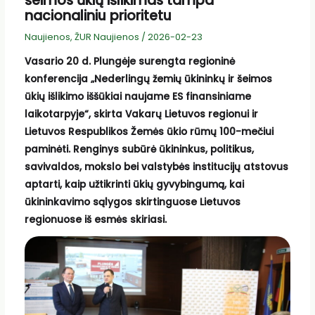
šeimos ūkių išlikimas tampa
nacionaliniu prioritetu
Naujienos
,
ŽUR Naujienos
/
2026-02-23
Vasario 20 d. Plungėje surengta regioninė
konferencija „Nederlingų žemių ūkininkų ir šeimos
ūkių išlikimo iššūkiai naujame ES finansiniame
laikotarpyje“, skirta Vakarų Lietuvos regionui ir
Lietuvos Respublikos Žemės ūkio rūmų 100-mečiui
paminėti. Renginys subūrė ūkininkus, politikus,
savivaldos, mokslo bei valstybės institucijų atstovus
aptarti, kaip užtikrinti ūkių gyvybingumą, kai
ūkininkavimo sąlygos skirtinguose Lietuvos
regionuose iš esmės skiriasi.