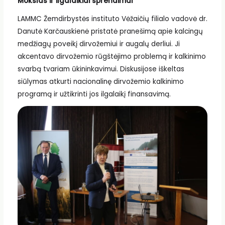
Mokslas ir ilgalaikiai sprendimai
LAMMC Žemdirbystės instituto Vėžaičių filialo vadovė dr.
Danutė Karčauskienė pristatė pranešimą apie kalcingų
medžiagų poveikį dirvožemiui ir augalų derliui. Ji
akcentavo dirvožemio rūgštėjimo problemą ir kalkinimo
svarbą tvariam ūkininkavimui. Diskusijose iškeltas
siūlymas atkurti nacionalinę dirvožemio kalkinimo
programą ir užtikrinti jos ilgalaikį finansavimą.