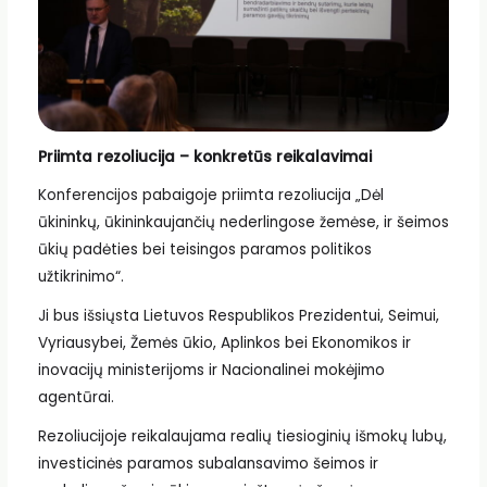
Priimta rezoliucija – konkretūs reikalavimai
Konferencijos pabaigoje priimta rezoliucija „Dėl
ūkininkų, ūkininkaujančių nederlingose žemėse, ir šeimos
ūkių padėties bei teisingos paramos politikos
užtikrinimo“.
Ji bus išsiųsta Lietuvos Respublikos Prezidentui, Seimui,
Vyriausybei, Žemės ūkio, Aplinkos bei Ekonomikos ir
inovacijų ministerijoms ir Nacionalinei mokėjimo
agentūrai.
Rezoliucijoje reikalaujama realių tiesioginių išmokų lubų,
investicinės paramos subalansavimo šeimos ir