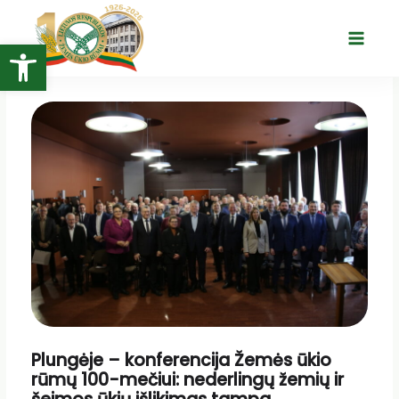
Pereiti
prie
Open toolbar
Main
turinio
Menu
Plungėje – konferencija Žemės ūkio
rūmų 100-mečiui: nederlingų žemių ir