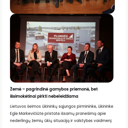
Žemė – pagrindinė gamybos priemonė, bet
išsimokėtinai pirkti nebeleidžiama
Lietuvos šeimos ūkininkų sąjungos pirmininkė, ūkininkė
Eglė Markevičiūtė pristatė išsamų pranešimą apie
nederlingų žemių ūkių situaciją ir valstybės vaidmenį.