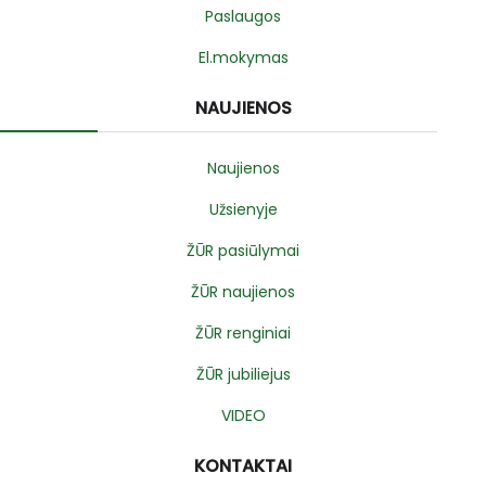
Paslaugos
El.mokymas
NAUJIENOS
Naujienos
Užsienyje
ŽŪR pasiūlymai
ŽŪR naujienos
ŽŪR renginiai
ŽŪR jubiliejus
VIDEO
KONTAKTAI