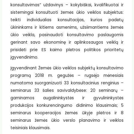
konsultavimas“ uždavinys – kokybiškai, kvalifikuotai ir
sistemingai konsultuoti žemės ūkio veiklos subjektus:
teikti individualias konsultacijas, kurios padėtų
ūkininkams ir kitiems asmenims, užsiimantiems žemės
ūkio veikla, pasinaudoti konsultavimo paslaugomis
gerinant savo ekonominę ir aplinkosaugos veiklą ir
prisidėti prie ES kaimo plėtros politikos prioritetų
įgyvendinimo.
Įgyvendinant Žemės ūkio veiklos subjektų konsultavimo
programą 2018 m. gegužės – rugsėjo mėnesiais
numatoma suorganizuoti 33 konsultacinius renginius –
seminarus 33 šalies savivaldybėse: 20 seminarų –
gaminamos augalininkystės ir gyvulininkystės
produkcijos konkurencingumo didinimo klausimais; 5
seminarus kooperacijos žemės ūkyje plėtros ir 8
seminarus žemės ūkio verslo planavimo ir veiklos
teisiniais klausimais.