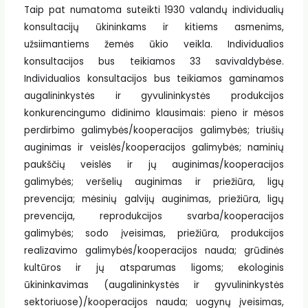
Taip pat numatoma suteikti 1930 valandų individualių
konsultacijų ūkininkams ir kitiems asmenims,
užsiimantiems žemės ūkio veikla. Individualios
konsultacijos bus teikiamos 33 savivaldybėse.
Individualios konsultacijos bus teikiamos gaminamos
augalininkystės ir gyvulininkystės produkcijos
konkurencingumo didinimo klausimais: pieno ir mėsos
perdirbimo galimybės/kooperacijos galimybės; triušių
auginimas ir veislės/kooperacijos galimybės; naminių
paukščių veislės ir jų auginimas/kooperacijos
galimybės; veršelių auginimas ir priežiūra, ligų
prevencija; mėsinių galvijų auginimas, priežiūra, ligų
prevencija, reprodukcijos svarba/kooperacijos
galimybės; sodo įveisimas, priežiūra, produkcijos
realizavimo galimybės/kooperacijos nauda; grūdinės
kultūros ir jų atsparumas ligoms; ekologinis
ūkininkavimas (augalininkystės ir gyvulininkystės
sektoriuose)/kooperacijos nauda; uogynų įveisimas,