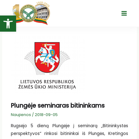
Pereiti
prie
Open toolbar
Main
turinio
Menu
Plungėje seminaras bitininkams
Naujienos
/
2018-09-05
Rugsėjo 5 dieną Plungėje į seminarą „Bitininkystės
perspektyvos“ rinkosi bitininkai iš Plungės, Kretingos