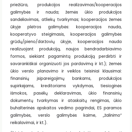
priežiūra, produkcijos realizavimas/kooperacijos
galimybės ir nauda; žemės ūkio produkcijos
sandėliavimas, atliekų tvarkymas; kooperacijos žemės
ūkyje plėtros galimybės: kooperacijos nauda,
kooperatyvo steigimasis, kooperacijos galimybės
grūdų/pieno/daržovių ūkyje, kooperacijos nauda
realizuojant produkciją, naujos bendradarbiavimo
formos, siekiant pagamintą produkciją perdirbti ir
savarankiškai organizuoti jos pardavimą ir kt.); žemės
ūkio verslo planavimo ir veiklos teisiniai klausimai:
finansinių įsipareigojimų bankams, produkcijos
supirkėjams, kreditoriams vykdymas, tiesioginės
išmokos, pasėlių deklaravimas, ūkio finansinių
dokumentų tvarkymas ir ataskaitų rengimas, ūkio
buhalterinės apskaitos vedimo pagrindai, ES paramos
galimybės, verslo galimybės kaime, „žalinimo“
reikalavimai, ir kt.).