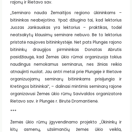
rajonų ir Rietavo sav.
„Seminaro nauda Žemaitijos regiono ūkininkams –
bitininkas neabejotina. Ypač džiugina tai, kad lektorius
Juozas Jankauskas yra lektorius – praktikas, todėl
neatsakytų klausimų seminare nebuvo. Be to lektorius
pristatė naujoves bitininkystėje. Net pats Plungės rajono
bitininkų draugijos pirmininkas Donatas Abrutis
pasidžiaugė, kad Žemės ūkio rūmai organizuoja tokius
naudingus nemokamus seminarus, nes žinias reikia
atnaujinti nuolat. Jau antri metai prie Plungėje ir Rietave
organizuojamų seminarų bitininkams prisijungia ir
Kretingos bitininkai“, – dalinasi mintimis seminarą rajone
organizavusi Žemės ūkio rūmų Savivaldos organizatorė
Rietavo sav. ir Plungės r. Birutė Dromantienė.
***
Žemės ūkio rūmų įgyvendinamo projekto „Ūkininkų ir
kitų asmenų, užsiimančių žemės ūkio veikla,