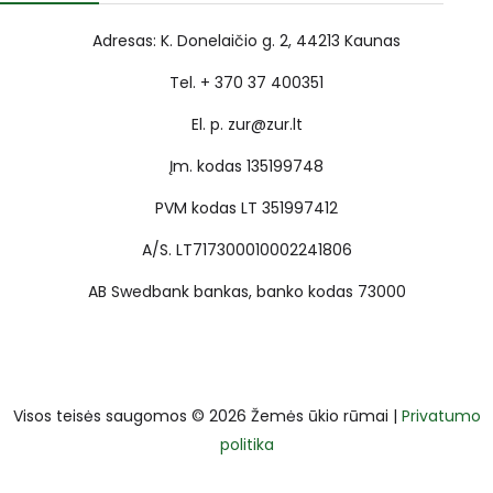
Adresas: K. Donelaičio g. 2, 44213 Kaunas
Tel. + 370 37 400351
El. p. zur@zur.lt
Įm. kodas 135199748
PVM kodas LT 351997412
A/S. LT717300010002241806
AB Swedbank bankas, banko kodas 73000
Visos teisės saugomos © 2026 Žemės ūkio rūmai |
Privatumo
politika