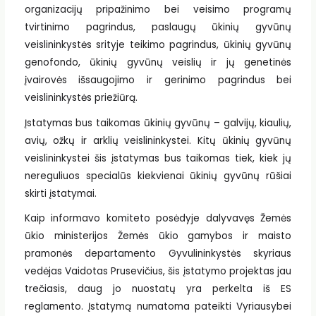
organizacijų pripažinimo bei veisimo programų
tvirtinimo pagrindus, paslaugų ūkinių gyvūnų
veislininkystės srityje teikimo pagrindus, ūkinių gyvūnų
genofondo, ūkinių gyvūnų veislių ir jų genetinės
įvairovės išsaugojimo ir gerinimo pagrindus bei
veislininkystės priežiūrą.
Įstatymas bus taikomas ūkinių gyvūnų – galvijų, kiaulių,
avių, ožkų ir arklių veislininkystei. Kitų ūkinių gyvūnų
veislininkystei šis įstatymas bus taikomas tiek, kiek jų
nereguliuos specialūs kiekvienai ūkinių gyvūnų rūšiai
skirti įstatymai.
Kaip informavo komiteto posėdyje dalyvavęs Žemės
ūkio ministerijos Žemės ūkio gamybos ir maisto
pramonės departamento Gyvulininkystės skyriaus
vedėjas Vaidotas Prusevičius, šis įstatymo projektas jau
trečiasis, daug jo nuostatų yra perkelta iš ES
reglamento. Įstatymą numatoma pateikti Vyriausybei