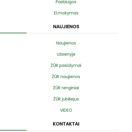
Paslaugos
El.mokymas
NAUJIENOS
Naujienos
Užsienyje
ŽŪR pasiūlymai
ŽŪR naujienos
ŽŪR renginiai
ŽŪR jubiliejus
VIDEO
KONTAKTAI