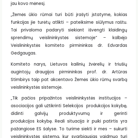
jau kovo mėnesį.
„Žemės ūkio rūmai turi būti įrašyti įstatyme, kokias
funkcijas jie turėtų atlikti – pateiksime siūlymus raštu.
Tai privaloma padaryti siekiant išvengti klaidingų
sprendimų veislininkystės sistemoje“ – kalbėjo
Veislininkystės komiteto pirmininkas dr. Edvardas
Gedgaugas.
Komiteto narys, Lietuvos kailinių žvėrelių ir triušių
augintojų draugijos pirmininkas prof. dr. Artūras
Stimbirys taip pat akcentavo Žemės ūkio rūmų svarbą
veislininkystės sistemoje.
„Tik pačios pripažintos veislininkystės institucijos –
asociacijos gali užtikrinti Selekcijos produkcijos kokybę,
didinti galvijų produktyvumą ir gerinti
produkcijos kokybę. Reali situacija ir puiki patirtis yra
pažangiose ES šalyse. To turime siekti ir mes – sukurti
veislininkystės sistemą, kur svarbiausias vaidmuo turi