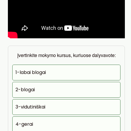
Įvertinkite mokymo kursus, kuriuose dalyvavote:
1-labai blogai
2-blogai
3-vidutiniškai
4-gerai