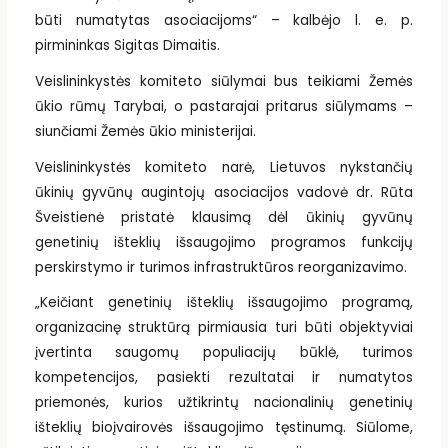
būti numatytas asociacijoms“ – kalbėjo l. e. p.
pirmininkas Sigitas Dimaitis.
Veislininkystės komiteto siūlymai bus teikiami Žemės
ūkio rūmų Tarybai, o pastarajai pritarus siūlymams –
siunčiami Žemės ūkio ministerijai.
Veislininkystės komiteto narė, Lietuvos nykstančių
ūkinių gyvūnų augintojų asociacijos vadovė dr. Rūta
Šveistienė pristatė klausimą dėl ūkinių gyvūnų
genetinių išteklių išsaugojimo programos funkcijų
perskirstymo ir turimos infrastruktūros reorganizavimo.
„Keičiant genetinių išteklių išsaugojimo programą,
organizacinę struktūrą pirmiausia turi būti objektyviai
įvertinta saugomų populiacijų būklė, turimos
kompetencijos, pasiekti rezultatai ir numatytos
priemonės, kurios užtikrintų nacionalinių genetinių
išteklių bioįvairovės išsaugojimo tęstinumą. Siūlome,