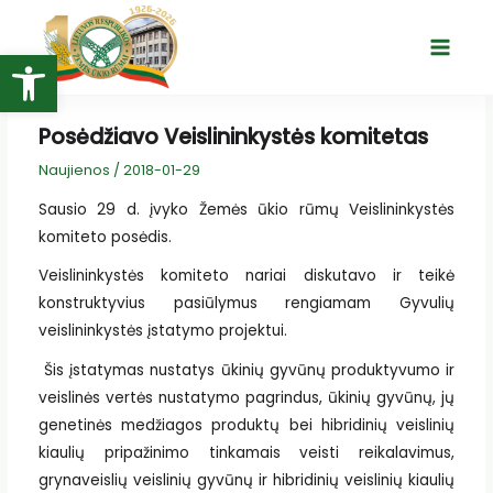
Pereiti
prie
Open toolbar
Main
turinio
Menu
Posėdžiavo Veislininkystės komitetas
Naujienos
/
2018-01-29
Sausio 29 d. įvyko Žemės ūkio rūmų Veislininkystės
komiteto posėdis.
Veislininkystės komiteto nariai diskutavo ir teikė
konstruktyvius pasiūlymus rengiamam Gyvulių
veislininkystės įstatymo projektui.
Šis įstatymas nustatys ūkinių gyvūnų produktyvumo ir
veislinės vertės nustatymo pagrindus, ūkinių gyvūnų, jų
genetinės medžiagos produktų bei hibridinių veislinių
kiaulių pripažinimo tinkamais veisti reikalavimus,
grynaveislių veislinių gyvūnų ir hibridinių veislinių kiaulių