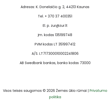
Adresas: K. Donelaičio g. 2, 44213 Kaunas
Tel. + 370 37 400351
El. p. zur@zur.lt
Įm. kodas 135199748
PVM kodas LT 351997412
A/S. LT717300010002241806
AB Swedbank bankas, banko kodas 73000
Visos teisės saugomos © 2026 Žemės ūkio rūmai |
Privatumo
politika