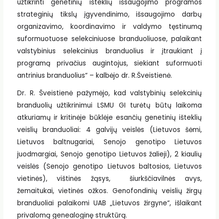
užtikrinti genetinių išteklių išsaugojimo programos
strateginių tikslų įgyvendinimo, išsaugojimo darbų
organizavimo, koordinavimo ir valdymo tęstinumą
suformuotuose selekciniuose branduoliuose, palaikant
valstybinius selekcinius branduolius ir įtraukiant į
programą privačius augintojus, siekiant suformuoti
antrinius branduolius“ – kalbėjo dr. R.Šveistienė.
Dr. R. Šveistienė pažymėjo, kad valstybinių selekcinių
branduolių užtikrinimui LSMU GI turėtų būtų laikoma
atkuriamų ir kritinėje būklėje esančių genetinių išteklių
veislių branduoliai: 4 galvijų veislės (Lietuvos šėmi,
Lietuvos baltnugariai, Senojo genotipo Lietuvos
juodmargiai, Senojo genotipo Lietuvos žalieji), 2 kiaulių
veislės (Senojo genotipo Lietuvos baltosios, Lietuvos
vietinės), vištinės žąsys, šiurkščiavilnės avys,
žemaitukai, vietinės ožkos. Genofondinių veislių žirgų
branduoliai palaikomi UAB „Lietuvos žirgyne“, išlaikant
privalomą genealoginę struktūrą.