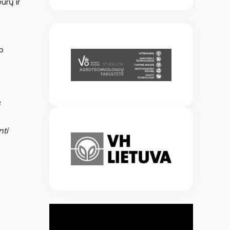
urų ir
o
s
nti