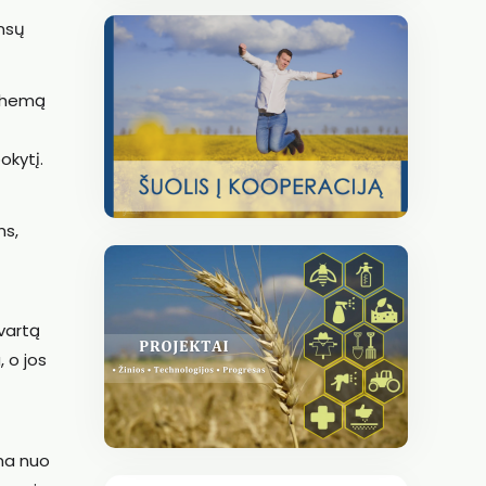
ansų
schemą
okytį.
ms,
yvartą
 o jos
rma nuo