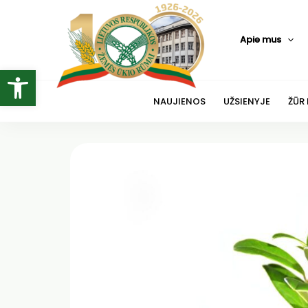
Pereiti
prie
Apie mus
turinio
Open toolbar
NAUJIENOS
UŽSIENYJE
ŽŪR