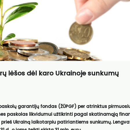
urų lėšos dėl karo Ukrainoje sunkumų
 paskolų garantijų fondas (ŽŪPGF) per atrinktus pirmuosi
nes paskolas likvidumui užtikrinti pagal skatinamąją fina
 prieš Ukrainą laikotarpiu patiriantiems sunkumų. Lengva
 d., o joms teikti skirta 31 mln. eurų.