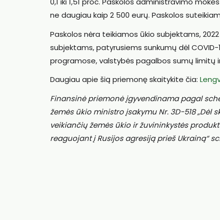
0,1 iki 1,51 proc. Paskolos administravimo mokes
ne daugiau kaip 2 500 eurų. Paskolos suteikiam
Paskolos nėra teikiamos ūkio subjektams, 202
subjektams, patyrusiems sunkumų dėl COVID-19 
programose, valstybės pagalbos sumų limitų ir
Daugiau apie šią priemonę skaitykite čia:
Lengv
Finansinė priemonė įgyvendinama pagal schemą
žemės ūkio ministro įsakymu Nr. 3D-518 „Dėl 
veikiančių žemės ūkio ir žuvininkystės produkt
reaguojant į Rusijos agresiją prieš Ukrainą“ s