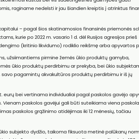
is, raginame nedelsti ir jau šiandien kreiptis į atrinktus fin
kapitalui – pagal šios skatinamosios finansinės priemonės 
ms, kurie po 2022 m. vasario 1 d. dėl Rusijos agresijos prieš
ngimo (kritinio likvidumo) rodiklio reikšmę arba apyvartos p
ams, užsiimantiems pirmine žemės ūkio produktų gamyba,
ės ūkio produktų perdirbimu ar prekyba, bei ūkio subjekta
savo pagamintų akvakultūros produktų perdirbimu ir iš jų
st. eurų bei vertinama individualiai pagal paskolos gavėjo ap
as. Vienam paskolos gavėjui gali būti suteikiama viena paskola,
limas paskolos grąžinimo atidėjimas iki 12 mėnesių, tačiau
r ūkio subjekto dydžio, taikoma fiksuota metinė palūkanų no