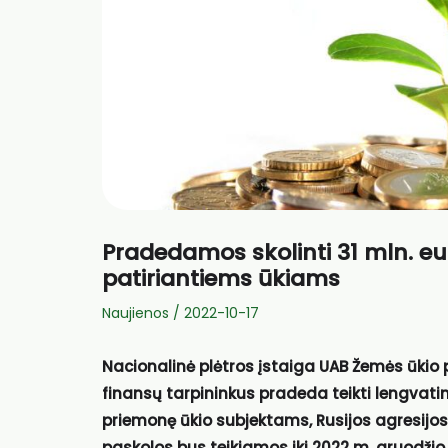
Pradedamos skolinti 31 mln. e
patiriantiems ūkiams
Naujienos
/
2022-10-17
Nacionalinė plėtros įstaiga UAB Žemės ūkio
finansų tarpininkus pradeda teikti lengvati
priemonę ūkio subjektams, Rusijos agresijos
paskolos bus teikiamos iki 2022 m. gruodžio 31