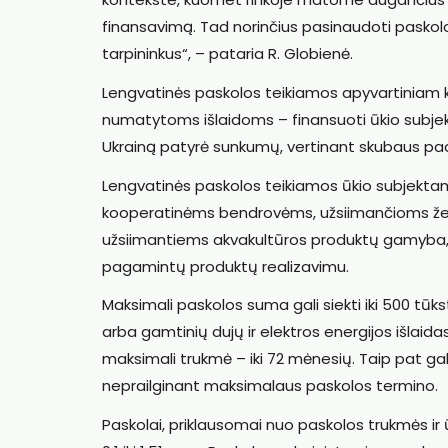
finansavimą. Tad norinčius pasinaudoti paskolom
tarpininkus“, – pataria R. Globienė.
Lengvatinės paskolos teikiamos apyvartiniam 
numatytoms išlaidoms – finansuoti ūkio subjekta
Ukrainą patyrė sunkumų, vertinant skubaus pade
Lengvatinės paskolos teikiamos ūkio subjekt
kooperatinėms bendrovėms, užsiimančioms žem
užsiimantiems akvakultūros produktų gamyba, 
pagamintų produktų realizavimu.
Maksimali paskolos suma gali siekti iki 500 tūk
arba gamtinių dujų ir elektros energijos išlaid
maksimali trukmė – iki 72 mėnesių. Taip pat ga
neprailginant maksimalaus paskolos termino.
Paskolai, priklausomai nuo paskolos trukmės i