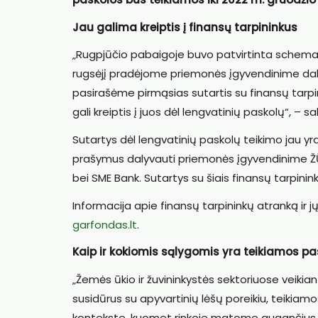
Jau galima kreiptis į finansų tarpininkus
„Rugpjūčio pabaigoje buvo patvirtinta schema,
rugsėjį pradėjome priemonės įgyvendinime daly
pasirašėme pirmąsias sutartis su finansų tarpi
gali kreiptis į juos dėl lengvatinių paskolų“, –
Sutartys dėl lengvatinių paskolų teikimo jau yra
prašymus dalyvauti priemonės įgyvendinime ŽŪP
bei SME Bank. Sutartys su šiais finansų tarpinin
Informacija apie finansų tarpininkų atranką ir 
garfondas.lt
.
Kaip ir kokiomis sąlygomis yra teikiamos pa
„Žemės ūkio ir žuvininkystės sektoriuose veikian
susidūrus su apyvartinių lėšų poreikiu, teikiam
kontekste, kuomet rinkoje matome augančius s