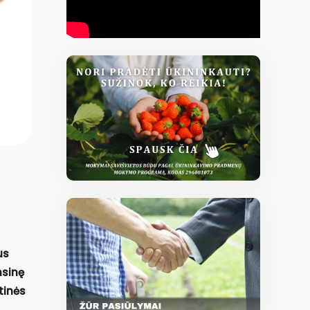
us
nsinę
tinės