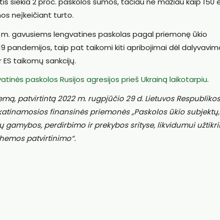
tis siekia 2 proc. paskolos sumos, tačiau ne mažiau kaip 150 e
os neįkeičiant turto.
2 m. gavusiems lengvatines paskolas pagal priemonę ūkio
pandemijos, taip pat taikomi kiti apribojimai dėl dalyvavim
 ES taikomų sankcijų.
atinės paskolos Rusijos agresijos prieš Ukrainą laikotarpiu
.
, patvirtintą 2022 m. rugpjūčio 29 d. Lietuvos Respubliko
skatinamosios finansinės priemonės „Paskolos ūkio subjektų,
ų gamybos, perdirbimo ir prekybos srityse, likvidumui užtikri
chemos patvirtinimo“.