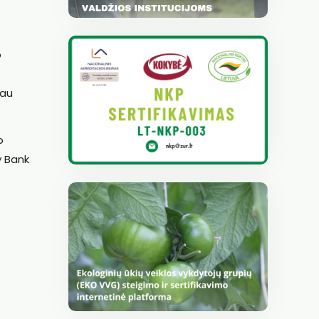
o
jau
o
y Bank