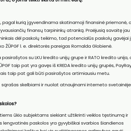
 pagal kurią įgyvendinama skatinamoji finansinė priemonė, 
vausiančių finansų tarpininkų atranką. Praėjusią savaitę jau
ninkais dėl paskolų teikimo, tad potencialūs paskolų gavėjai 
 sako ŽŪPGF l. e. direktorės pareigas Romalda Globienė.
 pasirašytos su LKU kredito unijų grupe ir RATO kredito unija, 
GF taip pat yra gavęs iš KREDA kredito unijų grupės, PayRa
kais taip pat gali būti pasirašytos artimiausiu metu.
jų sąrašas skelbiami ir nuolat atnaujinami interneto svetainėje
skolos?
tiems ūkio subjektams siekiant užtikrinti veiklos tęstinumą ir
os lengvatinės paskolos yra gyvybiškai svarbios šiandienos
kolinimosi kaštus bei vis sudėtingesnes galimybes gauti