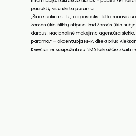
informacija. Laikraščio tikslas – padėti žemdir
pasiektų visa skirta parama.
„Šiuo sunkiu metu, kai pasaulis dėl koronavirus
žemės ūkis išliktų stiprus, kad žemės ūkio subje
darbus. Nacionalinė mokėjimo agentūra siekia, k
parama.“ – akcentuoja NMA direktorius Aleksan
Kviečiame susipažinti su NMA laikraščio skait