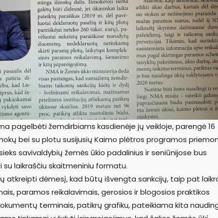
a pagelbėti žemdirbiams kasdienėje jų veikloje, parengė 16
ų išmokų bei su plotu susijusių Kaimo plėtros programos priemo
sieks savivaldybių žemės ūkio padalinius ir seniūnijose bus
su laikraščiu skaitmeniniu formatu.
tų atkreipti dėmesį, kad būtų išvengta sankcijų, taip pat laikr
ais, paramos reikalavimais, gerosios ir blogosios praktikos
 dokumentų terminais, patikrų grafiku, pateikiama kita naudin