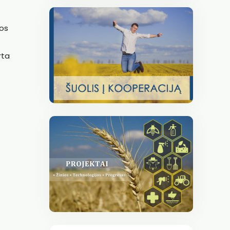
vos
rta