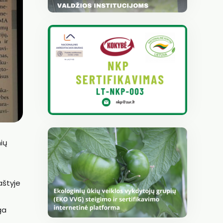
nių
aštyje
ga