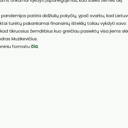
biams tinkamai vykdyti įsipareigojimus, kad šalies žemės ūkį
o pandemijos patiria didžiulių pokyčių, ypač svarbu, kad Lietu
ktai turėtų pakankamai finansinių išteklių toliau vykdyti savo
ad tikruosius žemdirbius kuo greičiau pasiektų visa jiems ski
dras Muzikevičius.
meniniu formatu
čia
.