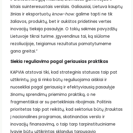
kitais suinteresuotais verslais. Galiausiai, Lietuva kauptų
žinias ir eksportuotų
know-how
: galime tapti ne tik
žaliavos, produktų, bet ir aukštos pridėtinės vertės
inovacijų tiekėja pasaulyje. O tokių sėkmės pavyzdžių
Lietuvoje tikrai turime. Įgyvendinus tai, ką siūlome
rezoliucijoje, teigiamus rezultatus pamatytumėme
gana greitai.“
Siekia reguliavimo pagal geriausias praktikas
KAPVIA atstovai tiki, kad strateginis statusas taip pat
užtikrintų, jog ši rinka būtų reguliuojama aiškiai ir
nuosekliai pagal geriausią ir efektyviausią pasaulyje
žinomų sprendimų priėmimo praktiką, o ne
fragmentiškai ar su pertekliniais ribojimais. Politinis
prioritetas taip pat reikštų, kad sektorius būtų įtrauktas
į nacionalines programas, skatinančias verslo ir
inovacijų finansavimą, o taip tarp tarpinstituciniame
lygyje būtų užtikrintas sklandus tarpusavio