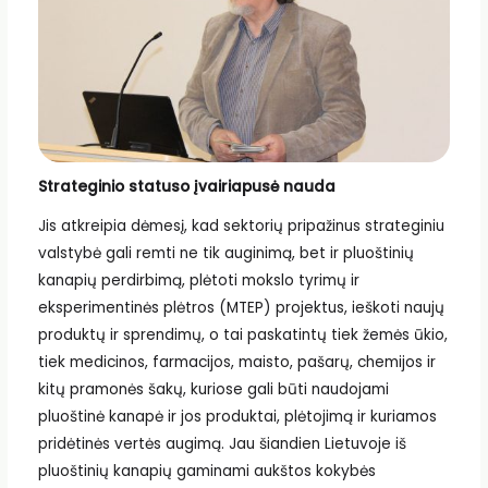
Strateginio statuso įvairiapusė nauda
Jis atkreipia dėmesį, kad sektorių pripažinus strateginiu
valstybė gali remti ne tik auginimą, bet ir pluoštinių
kanapių perdirbimą, plėtoti mokslo tyrimų ir
eksperimentinės plėtros (MTEP) projektus, ieškoti naujų
produktų ir sprendimų, o tai paskatintų tiek žemės ūkio,
tiek medicinos, farmacijos, maisto, pašarų, chemijos ir
kitų pramonės šakų, kuriose gali būti naudojami
pluoštinė kanapė ir jos produktai, plėtojimą ir kuriamos
pridėtinės vertės augimą. Jau šiandien Lietuvoje iš
pluoštinių kanapių gaminami aukštos kokybės