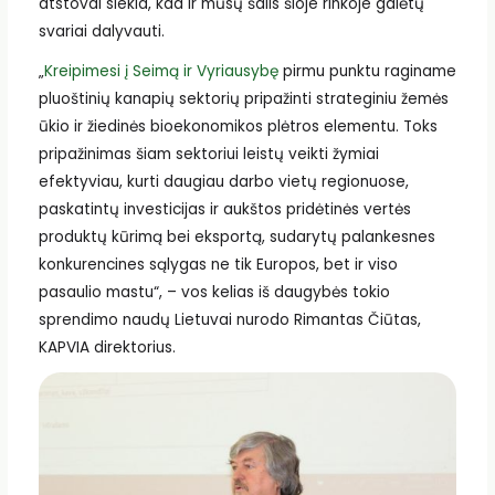
atstovai siekia, kad ir mūsų šalis šioje rinkoje galėtų
svariai dalyvauti.
„
Kreipimesi į Seimą ir Vyriausybę
pirmu punktu raginame
pluoštinių kanapių sektorių pripažinti strateginiu žemės
ūkio ir žiedinės bioekonomikos plėtros elementu. Toks
pripažinimas šiam sektoriui leistų veikti žymiai
efektyviau, kurti daugiau darbo vietų regionuose,
paskatintų investicijas ir aukštos pridėtinės vertės
produktų kūrimą bei eksportą, sudarytų palankesnes
konkurencines sąlygas ne tik Europos, bet ir viso
pasaulio mastu“, – vos kelias iš daugybės tokio
sprendimo naudų Lietuvai nurodo Rimantas Čiūtas,
KAPVIA direktorius.