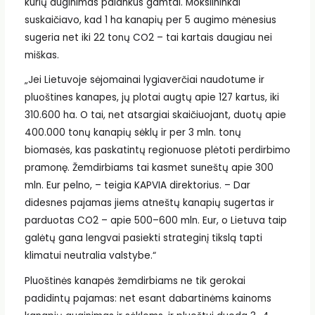
kurių auginimas palankus gamtai. Mokslininkai
suskaičiavo, kad 1 ha kanapių per 5 augimo mėnesius
sugeria net iki 22 tonų CO2 – tai kartais daugiau nei
miškas.
„Jei Lietuvoje sėjomainai lygiaverčiai naudotume ir
pluoštines kanapes, jų plotai augtų apie 127 kartus, iki
310.600 ha. O tai, net atsargiai skaičiuojant, duotų apie
400.000 tonų kanapių sėklų ir per 3 mln. tonų
biomasės, kas paskatintų regionuose plėtoti perdirbimo
pramonę. Žemdirbiams tai kasmet suneštų apie 300
mln. Eur pelno, – teigia KAPVIA direktorius. – Dar
didesnes pajamas jiems atneštų kanapių sugertas ir
parduotas CO2 – apie 500–600 mln. Eur, o Lietuva taip
galėtų gana lengvai pasiekti strateginį tikslą tapti
klimatui neutralia valstybe.“
Pluoštinės kanapės žemdirbiams ne tik gerokai
padidintų pajamas: net esant dabartinėms kainoms