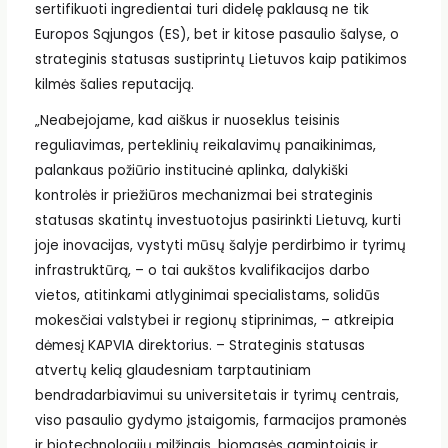
sertifikuoti ingredientai turi didelę paklausą ne tik
Europos Sąjungos (ES), bet ir kitose pasaulio šalyse, o
strateginis statusas sustiprintų Lietuvos kaip patikimos
kilmės šalies reputaciją.
„Neabejojame, kad aiškus ir nuoseklus teisinis
reguliavimas, perteklinių reikalavimų panaikinimas,
palankaus požiūrio institucinė aplinka, dalykiški
kontrolės ir priežiūros mechanizmai bei strateginis
statusas skatintų investuotojus pasirinkti Lietuvą, kurti
joje inovacijas, vystyti mūsų šalyje perdirbimo ir tyrimų
infrastruktūrą, – o tai aukštos kvalifikacijos darbo
vietos, atitinkami atlyginimai specialistams, solidūs
mokesčiai valstybei ir regionų stiprinimas, – atkreipia
dėmesį KAPVIA direktorius. – Strateginis statusas
atvertų kelią glaudesniam tarptautiniam
bendradarbiavimui su universitetais ir tyrimų centrais,
viso pasaulio gydymo įstaigomis, farmacijos pramonės
ir biotechnologijų milžinais, biomasės gamintojais ir