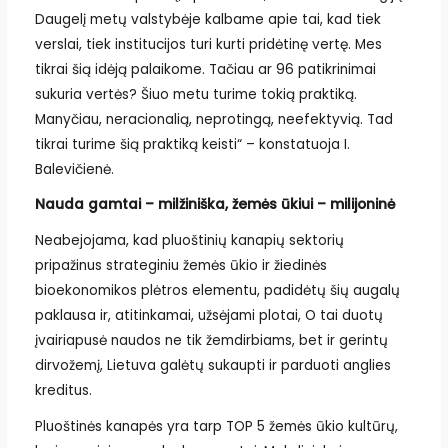
Daugelį metų valstybėje kalbame apie tai, kad tiek
verslai, tiek institucijos turi kurti pridėtinę vertę. Mes
tikrai šią idėją palaikome. Tačiau ar 96 patikrinimai
sukuria vertės? Šiuo metu turime tokią praktiką.
Manyčiau, neracionalią, neprotingą, neefektyvią. Tad
tikrai turime šią praktiką keisti“ – konstatuoja I.
Balevičienė.
Nauda gamtai – milžiniška, žemės ūkiui – milijoninė
Neabejojama, kad pluoštinių kanapių sektorių
pripažinus strateginiu žemės ūkio ir žiedinės
bioekonomikos plėtros elementu, padidėtų šių augalų
paklausa ir, atitinkamai, užsėjami plotai, O tai duotų
įvairiapusė naudos ne tik žemdirbiams, bet ir gerintų
dirvožemį, Lietuva galėtų sukaupti ir parduoti anglies
kreditus.
Pluoštinės kanapės yra tarp TOP 5 žemės ūkio kultūrų,