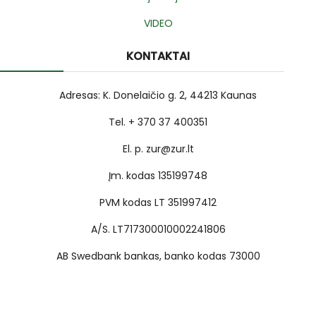
VIDEO
KONTAKTAI
Adresas: K. Donelaičio g. 2, 44213 Kaunas
Tel. + 370 37 400351
El. p. zur@zur.lt
Įm. kodas 135199748
PVM kodas LT 351997412
A/S. LT717300010002241806
AB Swedbank bankas, banko kodas 73000