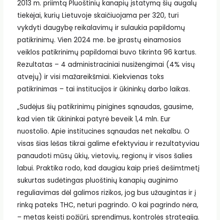
2013 m. priimtą Pluoštinių kanapių įstatymą šių augalų
tiekėjai, kurių Lietuvoje skaičiuojama per 320, turi
vykdyti daugybę reikalavimų ir sulaukia papildomų
patikrinimų. Vien 2024 me. be įprastų einamosios
veiklos patikrinimų papildomai buvo tikrinta 96 kartus.
Rezultatas – 4 administraciniai nusižengimai (4% visų
atvejų) ir visi mažareikšmiai. Kiekvienas toks
patikrinimas – tai institucijos ir ūkininkų darbo laikas.
„Sudėjus šių patikrinimų pinigines sąnaudas, gausime,
kad vien tik ūkininkai patyrė beveik 1,4 mln. Eur
nuostolio. Apie institucines sąnaudas net nekalbu. O
visas šias lėšas tikrai galime efektyviau ir rezultatyviau
panaudoti mūsų ūkių, vietovių, regionų ir visos šalies
labui. Praktika rodo, kad daugiau kaip prieš dešimtmetį
sukurtas sudėtingas pluoštinių kanapių auginimo
reguliavimas dėl galimos rizikos, jog bus užaugintas ir į
rinką pateks THC, neturi pagrindo. O kai pagrindo nėra,
– metas keisti požiūrį, sprendimus, kontrolės strategiją.