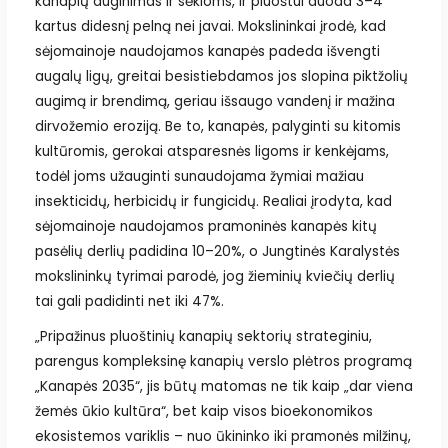
kanapių auginimas ir sėkloms, ir pluoštui duoda 3–4
kartus didesnį pelną nei javai. Mokslininkai įrodė, kad
sėjomainoje naudojamos kanapės padeda išvengti
augalų ligų, greitai besistiebdamos jos slopina piktžolių
augimą ir brendimą, geriau išsaugo vandenį ir mažina
dirvožemio eroziją. Be to, kanapės, palyginti su kitomis
kultūromis, gerokai atsparesnės ligoms ir kenkėjams,
todėl joms užauginti sunaudojama žymiai mažiau
insekticidų, herbicidų ir fungicidų. Realiai įrodyta, kad
sėjomainoje naudojamos pramoninės kanapės kitų
pasėlių derlių padidina 10–20%, o Jungtinės Karalystės
mokslininkų tyrimai parodė, jog žieminių kviečių derlių
tai gali padidinti net iki 47%.
„Pripažinus pluoštinių kanapių sektorių strateginiu,
parengus kompleksinę kanapių verslo plėtros programą
„Kanapės 2035“, jis būtų matomas ne tik kaip „dar viena
žemės ūkio kultūra“, bet kaip visos bioekonomikos
ekosistemos variklis – nuo ūkininko iki pramonės milžinų,