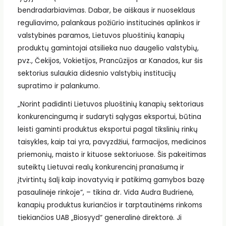
bendradarbiavimas. Dabar, be aiškaus ir nuoseklaus
reguliavimo, palankaus požiūrio institucinės aplinkos ir
valstybinės paramos, Lietuvos pluoštinių kanapių
produktų gamintojai atsilieka nuo daugelio valstybių,
pvz., Čekijos, Vokietijos, Prancūzijos ar Kanados, kur šis
sektorius sulaukia didesnio valstybių institucijų
supratimo ir palankumo.
„Norint padidinti Lietuvos pluoštinių kanapių sektoriaus
konkurencingumą ir sudaryti sąlygas eksportui, būtina
leisti gaminti produktus eksportui pagal tikslinių rinkų
taisykles, kaip tai yra, pavyzdžiui, farmacijos, medicinos
priemonių, maisto ir kituose sektoriuose. Šis pakeitimas
suteiktų Lietuvai realų konkurencinį pranašumą ir
įtvirtintų šalį kaip inovatyvią ir patikimą gamybos bazę
pasaulinėje rinkoje“, – tikina dr. Vida Audra Budrienė,
kanapių produktus kuriančios ir tarptautinėms rinkoms
tiekiančios UAB „Biosyyd“ generalinė direktorė. Ji