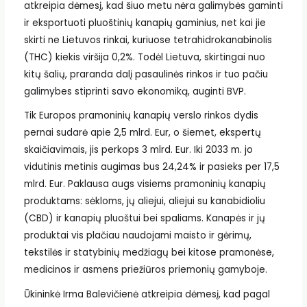
atkreipia dėmesį, kad šiuo metu nėra galimybės gaminti
ir eksportuoti pluoštinių kanapių gaminius, net kai jie
skirti ne Lietuvos rinkai, kuriuose tetrahidrokanabinolis
(THC) kiekis viršija 0,2%. Todėl Lietuva, skirtingai nuo
kitų šalių, praranda dalį pasaulinės rinkos ir tuo pačiu
galimybes stiprinti savo ekonomiką, auginti BVP.
Tik Europos pramoninių kanapių verslo rinkos dydis
pernai sudarė apie 2,5 mlrd. Eur, o šiemet, ekspertų
skaičiavimais, jis perkops 3 mlrd. Eur. Iki 2033 m. jo
vidutinis metinis augimas bus 24,24% ir pasieks per 17,5
mlrd. Eur. Paklausa augs visiems pramoninių kanapių
produktams: sėkloms, jų aliejui, aliejui su kanabidioliu
(CBD) ir kanapių pluoštui bei spaliams. Kanapės ir jų
produktai vis plačiau naudojami maisto ir gėrimų,
tekstilės ir statybinių medžiagų bei kitose pramonėse,
medicinos ir asmens priežiūros priemonių gamyboje.
Ūkininkė Irma Balevičienė atkreipia dėmesį, kad pagal