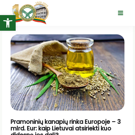
Pereiti
prie
Open toolbar
Main
turinio
Menu
Pramoninių kanapių rinka Europoje – 3
mlrd. Eur: kaip Lietuvai atsiriekti kuo