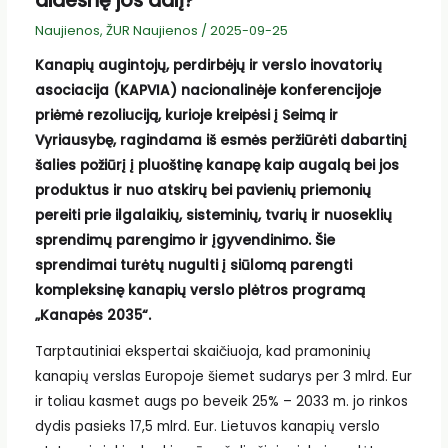
didesnę jos dalį?
Naujienos
,
ŽUR Naujienos
/
2025-09-25
Kanapių augintojų, perdirbėjų ir verslo inovatorių
asociacija (KAPVIA) nacionalinėje konferencijoje
priėmė rezoliuciją, kurioje kreipėsi į Seimą ir
Vyriausybę, ragindama iš esmės peržiūrėti dabartinį
šalies požiūrį į pluoštinę kanapę kaip augalą bei jos
produktus ir nuo atskirų bei pavienių priemonių
pereiti prie ilgalaikių, sisteminių, tvarių ir nuoseklių
sprendimų parengimo ir įgyvendinimo. Šie
sprendimai turėtų nugulti į siūlomą parengti
kompleksinę kanapių verslo plėtros programą
„Kanapės 2035“.
Tarptautiniai ekspertai skaičiuoja, kad pramoninių
kanapių verslas Europoje šiemet sudarys per 3 mlrd. Eur
ir toliau kasmet augs po beveik 25% – 2033 m. jo rinkos
dydis pasieks 17,5 mlrd. Eur. Lietuvos kanapių verslo