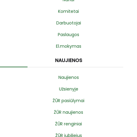
Komitetai
Darbuotojai
Paslaugos
El.mokymas
NAUJIENOS
Naujienos
Užsienyje
ŽŪR pasiūlymai
ŽŪR naujienos
ŽŪR renginiai
ŽŪR jubiliejus