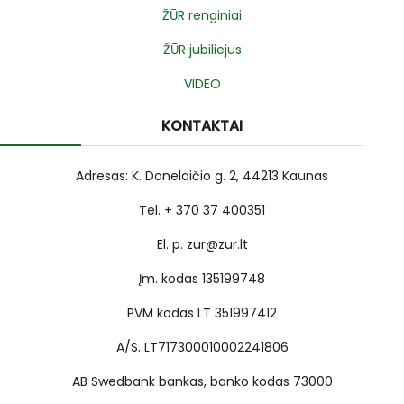
ŽŪR renginiai
ŽŪR jubiliejus
VIDEO
KONTAKTAI
Adresas: K. Donelaičio g. 2, 44213 Kaunas
Tel. + 370 37 400351
El. p. zur@zur.lt
Įm. kodas 135199748
PVM kodas LT 351997412
A/S. LT717300010002241806
AB Swedbank bankas, banko kodas 73000