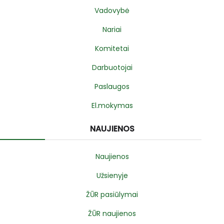
Vadovybė
Nariai
Komitetai
Darbuotojai
Paslaugos
El.mokymas
NAUJIENOS
Naujienos
Užsienyje
ŽŪR pasiūlymai
ŽŪR naujienos