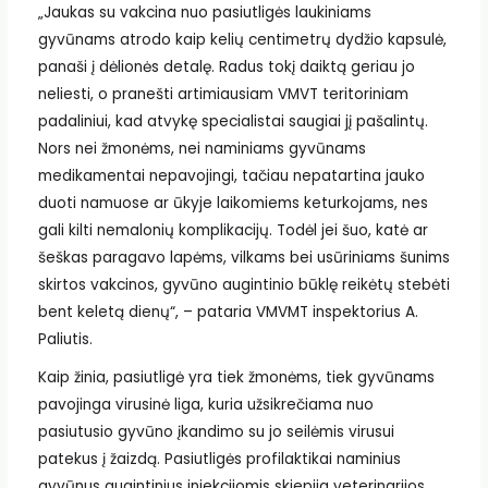
„Jaukas su vakcina nuo pasiutligės laukiniams
gyvūnams atrodo kaip kelių centimetrų dydžio kapsulė,
panaši į dėlionės detalę. Radus tokį daiktą geriau jo
neliesti, o pranešti artimiausiam VMVT teritoriniam
padaliniui, kad atvykę specialistai saugiai jį pašalintų.
Nors nei žmonėms, nei naminiams gyvūnams
medikamentai nepavojingi, tačiau nepatartina jauko
duoti namuose ar ūkyje laikomiems keturkojams, nes
gali kilti nemalonių komplikacijų. Todėl jei šuo, katė ar
šeškas paragavo lapėms, vilkams bei usūriniams šunims
skirtos vakcinos, gyvūno augintinio būklę reikėtų stebėti
bent keletą dienų“, – pataria VMVMT inspektorius A.
Paliutis.
Kaip žinia, pasiutligė yra tiek žmonėms, tiek gyvūnams
pavojinga virusinė liga, kuria užsikrečiama nuo
pasiutusio gyvūno įkandimo su jo seilėmis virusui
patekus į žaizdą. Pasiutligės profilaktikai naminius
gyvūnus augintinius injekcijomis skiepija veterinarijos