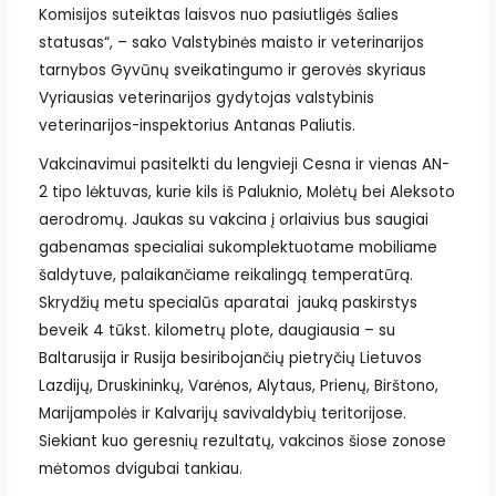
Komisijos suteiktas laisvos nuo pasiutligės šalies
statusas“, – sako Valstybinės maisto ir veterinarijos
tarnybos Gyvūnų sveikatingumo ir gerovės skyriaus
Vyriausias veterinarijos gydytojas valstybinis
veterinarijos-inspektorius Antanas Paliutis.
Vakcinavimui pasitelkti du lengvieji Cesna ir vienas AN-
2 tipo lėktuvas, kurie kils iš Paluknio, Molėtų bei Aleksoto
aerodromų. Jaukas su vakcina į orlaivius bus saugiai
gabenamas specialiai sukomplektuotame mobiliame
šaldytuve, palaikančiame reikalingą temperatūrą.
Skrydžių metu specialūs aparatai jauką paskirstys
beveik 4 tūkst. kilometrų plote, daugiausia – su
Baltarusija ir Rusija besiribojančių pietryčių Lietuvos
Lazdijų, Druskininkų, Varėnos, Alytaus, Prienų, Birštono,
Marijampolės ir Kalvarijų savivaldybių teritorijose.
Siekiant kuo geresnių rezultatų, vakcinos šiose zonose
mėtomos dvigubai tankiau.