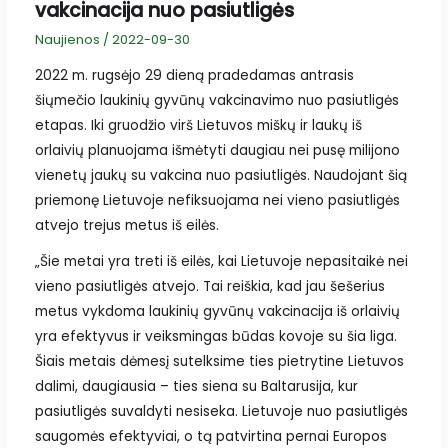
vakcinacija nuo pasiutligės
Naujienos
/
2022-09-30
2022 m. rugsėjo 29 dieną pradedamas antrasis
šiųmečio laukinių gyvūnų vakcinavimo nuo pasiutligės
etapas. Iki gruodžio virš Lietuvos miškų ir laukų iš
orlaivių planuojama išmėtyti daugiau nei pusę milijono
vienetų jaukų su vakcina nuo pasiutligės. Naudojant šią
priemonę Lietuvoje nefiksuojama nei vieno pasiutligės
atvejo trejus metus iš eilės.
„Šie metai yra treti iš eilės, kai Lietuvoje nepasitaikė nei
vieno pasiutligės atvejo. Tai reiškia, kad jau šešerius
metus vykdoma laukinių gyvūnų vakcinacija iš orlaivių
yra efektyvus ir veiksmingas būdas kovoje su šia liga.
Šiais metais dėmesį sutelksime ties pietrytine Lietuvos
dalimi, daugiausia – ties siena su Baltarusija, kur
pasiutligės suvaldyti nesiseka. Lietuvoje nuo pasiutligės
saugomės efektyviai, o tą patvirtina pernai Europos